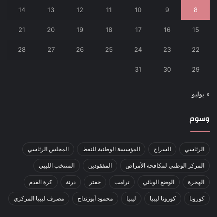
14
13
12
11
10
9
8
21
20
19
18
17
16
15
28
27
26
25
24
23
22
31
30
29
« يوليو
وسوم
الرئاسي
السراج
المؤسسة الوطنية للنفط
المجلس الرئاسي
المركز الوطني لمكافحة الأمراض
المفقودين
المنتخب الليبي
الهجرة
الوضع الوبائي
ترامب
حفتر
درنة
كرة القدم
كورونا
كورونا ليبيا
ليبيا
محمود أبوزنداح
مصرف ليبيا المركزي