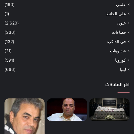
علمي
(190)
على الحائط
(1)
عيون
(2٬620)
فضاءات
(336)
في الذاكرة
(132)
فيديوهات
(21)
كورونا
(591)
ليبيا
(666)
اخر المقالات