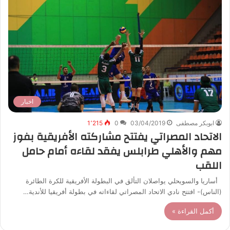
اخبار
ابوبكر مصطفى
03/04/2019
0
1٬215
الاتحاد المصراتي يفتتح مشاركته الأفريقية بفوز
مهم والأهلي طرابلس يفقد لقاءه أمام حامل
اللقب
أساريا والسويحلي يواصلان التألق في البطولة الأفريقية للكرة الطائرة
(الناس)- افتتح نادي الاتحاد المصراتي لقاءاته في بطولة أفريقيا للأندية…
أكمل القراءة »