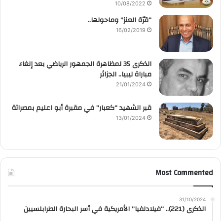
10/08/2022
“قرّة العنز” وماحولها..
16/02/2019
الذكرى 35 لمظاهرة الجمهور الرياضي بعد إلغاء
مباراة ليبيا.. الجزائر
21/01/2024
قبر الشهيد “كعبار” في مقبرة أبو اعليم بمصراتة
13/01/2024
Most Commented
31/10/2024
الذكرى (221).. “فيلادلفيا” الأمريكية في أسر البحارة الطرابلسيين