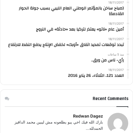
18/11/2017
(صباح ساخن بالمؤتمر الوطني العام الليبي بسبب جولة الحوار
القادمة)
18/11/2017
أمين عام «ناتو» يعتذر لتركيا بعد «حادثة» في النروج
18/11/2017
تبدد توقعات تمديد اتفاق «أوبك» لخفض الإنتاج يدفع النفط للارتفاع
منذ 5 ساعات
رأي- ناس من ورق..
18/11/2017
العدد 121، الثلاثاء، 26 يناير 2016
Recent Comments
Redwan Dagez
بارك الله فيك اخي يبو يطلعونه مش ليبين محمد الداقيز
الحمدلله...