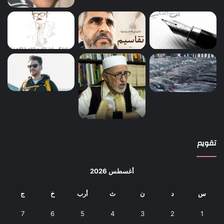
تقويم
أغسطس 2026
س
د
ن
ث
أرب
خ
ج
7
6
5
4
3
2
1