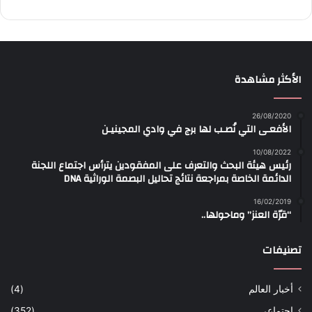
الأكثر مشاهدة
26/08/2020
الأفعـى التي نُصـب لها برج في وادي المجينيـن
10/08/2022
رئيس هيئة البحث والتعرف على المفقودين يترأس اجتماع اللجنة
الدائمة الخاصة بمراجعة نتائج تحاليل البصمة الوراثية DNA
16/02/2019
“قرّة العنز” وماحولها..
تصنيفات
أخبار العالم
(4)
اجتماعي
(352)