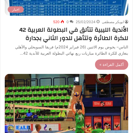
اخبار
ابوبكر مصطفى
25/02/2024
0
520
الأندية الليبية تتألق في البطولة العربية 42
للكرة الطائرة وتتأهل للدور الثاني بجدارة
الناس– يخوض يوم الاثنين (26 فبراير 2024م) فريقا السويحلي والأهلي
بنغازي للكرة الطائرة مباريات ربع نهائي البطولة العربية للأندية 42…
أكمل القراءة »