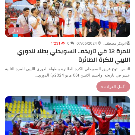
اخبار
ابوبكر مصطفى
07/05/2024
0
1٬231
للمرة 12 في تاريخه.. السويحلي بطلا للدوري
الليبي للكرة الطائرة
الناس- توج فريق السويحلي للكرة الطائرة ببطولة الدوري الليبي للمرة الثانية
عشر في تاريخه. واختتم الاثنين (06 مايو 2024م) الدوري…
أكمل القراءة »