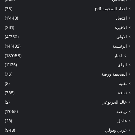
اعداد الصحيفة pdf
(76)
اقتصاد
(1٬448)
الاخيرة
(261)
الاولى
(4٬750)
الرئيسية
(14٬482)
اخبار
(13٬058)
الراي
(1٬175)
الصحيفة ورقية
(76)
تقنية
(8)
ثقافة
(785)
خالد الجربوعي
(2)
رياضة
(1٬055)
عاجل
(28)
عربي ودولي
(948)