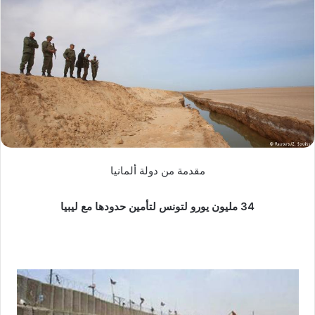
ب
ر
ي
د
ا
إ
ل
ك
ت
ر
مقدمة من دولة ألمانيا
و
ن
34 مليون يورو لتونس لتأمين حدودها مع ليبيا
ي
ا