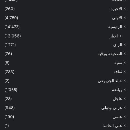
الاخيرة
(260)
الاولى
(4٬750)
الرئيسية
(14٬472)
اخبار
(13٬056)
الراي
(1٬171)
الصحيفة ورقية
(76)
تقنية
(8)
ثقافة
(783)
خالد الجربوعي
(2)
رياضة
(1٬055)
عاجل
(28)
عربي ودولي
(948)
علمي
(190)
على الحائط
(1)