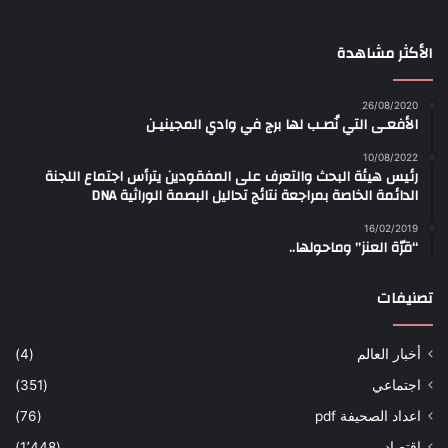
الأكثر مشاهدة
26/08/2020
الأفعـى التي نُصـب لها برج في وادي المجينيـن
10/08/2022
رئيس هيئة البحث والتعرف على المفقودين يترأس اجتماع اللجنة
الدائمة الخاصة بمراجعة نتائج تحاليل البصمة الوراثية DNA
16/02/2019
“قرّة العنز” وماحولها..
تصنيفات
أخبار العالم
(4)
اجتماعي
(351)
اعداد الصحيفة pdf
(76)
اقتصاد
(1٬448)