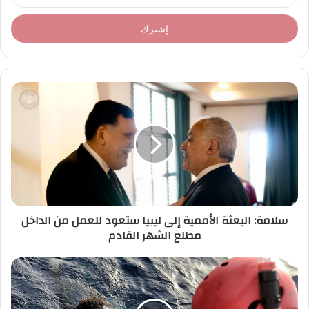
د
خ
ل
ب
ر
ي
د
ك
ا
ل
إ
ل
ك
ت
ر
سلامة: البعثة الأممية إلى ليبيا ستعود للعمل من الداخل
و
مطلع الشهر القادم
ن
ي