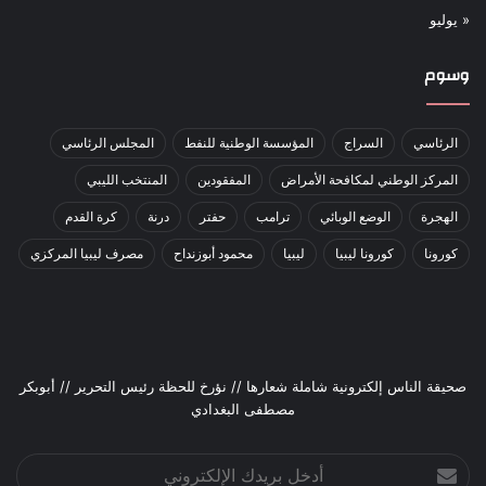
« يوليو
وسوم
الرئاسي
السراج
المؤسسة الوطنية للنفط
المجلس الرئاسي
المركز الوطني لمكافحة الأمراض
المفقودين
المنتخب الليبي
الهجرة
الوضع الوبائي
ترامب
حفتر
درنة
كرة القدم
كورونا
كورونا ليبيا
ليبيا
محمود أبوزنداح
مصرف ليبيا المركزي
صحيقة الناس إلكترونية شاملة شعارها // نؤرخ للحظة رئيس التحرير // أبوبكر
مصطفى البغدادي
أدخل