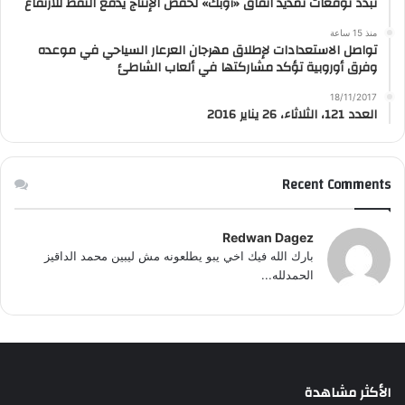
تبدد توقعات تمديد اتفاق «أوبك» لخفض الإنتاج يدفع النفط للارتفاع
منذ 15 ساعة
تواصل الاستعدادات لإطلاق مهرجان العرعار السياحي في موعده
وفرق أوروبية تؤكد مشاركتها في ألعاب الشاطئ
18/11/2017
العدد 121، الثلاثاء، 26 يناير 2016
Recent Comments
Redwan Dagez
بارك الله فيك اخي يبو يطلعونه مش ليبين محمد الداقيز
الحمدلله...
الأكثر مشاهدة