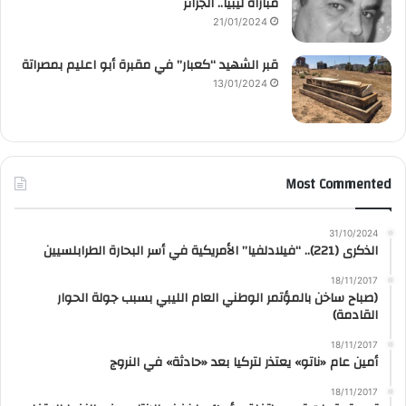
مباراة ليبيا.. الجزائر
21/01/2024
قبر الشهيد “كعبار” في مقبرة أبو اعليم بمصراتة
13/01/2024
Most Commented
31/10/2024
الذكرى (221).. “فيلادلفيا” الأمريكية في أسر البحارة الطرابلسيين
18/11/2017
(صباح ساخن بالمؤتمر الوطني العام الليبي بسبب جولة الحوار
القادمة)
18/11/2017
أمين عام «ناتو» يعتذر لتركيا بعد «حادثة» في النروج
18/11/2017