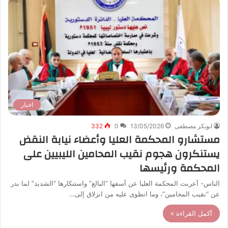
اخبار
ابوبكر مصطفى
13/05/2026
0
332
مستشارو المحكمة العليا وأعضاء نيابة النقض
يستنكرون هجوم نقيب المحامين الليبيين على
المحكمة ورئيسها
الناس- أعربت المحكمة العليا عن أسفها “البالغ” واستنكارها “الشديد” لما بدر
عن “نقيب المحامين”، وما انطوى عليه من انزلاق إلى…
أكمل القراءة »