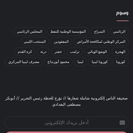
وسوم
الرئاسي
السراج
المؤسسة الوطنية للنفط
المجلس الرئاسي
المركز الوطني لمكافحة الأمراض
المفقودين
المنتخب الليبي
الهجرة
الوضع الوبائي
ترامب
حفتر
درنة
كرة القدم
كورونا
كورونا ليبيا
ليبيا
محمود أبوزنداح
مصرف ليبيا المركزي
صحيقة الناس إلكترونية شاملة شعارها // نؤرخ للحظة رئيس التحرير // أبوبكر
مصطفى البغدادي
أدخل
بريدك
الإلكتروني