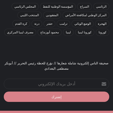
الرئاسي
السراج
المؤسسة الوطنية للنفط
المجلس الرئاسي
المركز الوطني لمكافحة الأمراض
المفقودين
المنتخب الليبي
الهجرة
الوضع الوبائي
ترامب
حفتر
درنة
كرة القدم
كورونا
كورونا ليبيا
ليبيا
محمود أبوزنداح
مصرف ليبيا المركزي
صحيقة الناس إلكترونية شاملة شعارها // نؤرخ للحظة رئيس التحرير // أبوبكر
مصطفى البغدادي
أدخل
بريدك
الإلكتروني