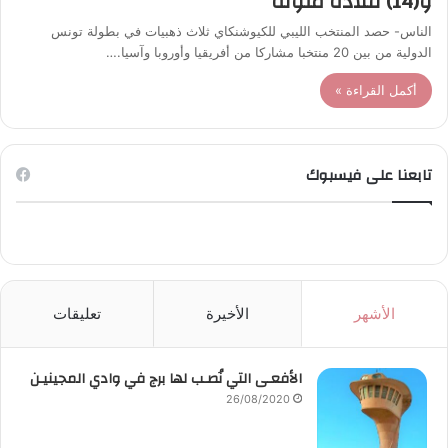
و(14) قلادة ملونة
الناس- حصد المنتخب الليبي للكيوشنكاي ثلاث ذهبيات في بطولة تونس
الدولية من بين 20 منتخبا مشاركا من أفريقيا وأوروبا وآسيا.…
أكمل القراءة »
تابعنا على فيسبوك
الأشهر
الأخيرة
تعليقات
الأفعـى التي نُصـب لها برج في وادي المجينيـن
26/08/2020