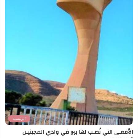
الرئيسية
الأفعـى التي نُصـب لها برج في وادي المجينيـن