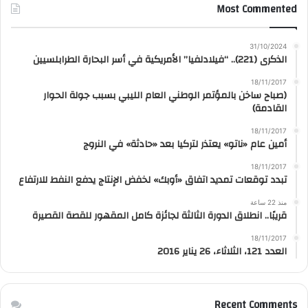
Most Commented
31/10/2024
الذكرى (221).. “فيلادلفيا” الأمريكية في أسر البحارة الطرابلسيين
18/11/2017
(صباح ساخن بالمؤتمر الوطني العام الليبي بسبب جولة الحوار
القادمة)
18/11/2017
أمين عام «ناتو» يعتذر لتركيا بعد «حادثة» في النروج
18/11/2017
تبدد توقعات تمديد اتفاق «أوبك» لخفض الإنتاج يدفع النفط للارتفاع
منذ 22 ساعة
قريبًا.. انطلاق الدورة الثالثة لجائزة كامل المقهور للقصة القصيرة
18/11/2017
العدد 121، الثلاثاء، 26 يناير 2016
Recent Comments