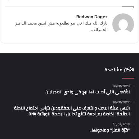
Redwan Dagez
بارك الله فيك اخي يبو يطلعونه مش ليبين محمد الداقيز
الحمدلله...
الأكثر مشاهدة
26/08/2020
الأفعـى التي نُصـب لها برج في وادي المجينيـن
10/08/2022
رئيس هيئة البحث والتعرف على المفقودين يترأس اجتماع اللجنة
الدائمة الخاصة بمراجعة نتائج تحاليل البصمة الوراثية DNA
16/02/2019
“قرّة العنز” وماحولها..