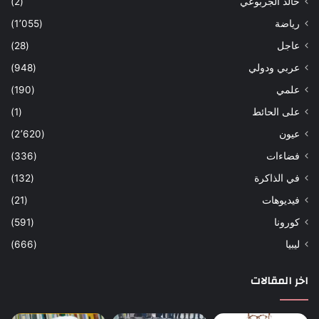
خالد الجربوعي
(2)
رياضة
(1٬055)
عاجل
(28)
عربي ودولي
(948)
علمي
(190)
على الحائط
(1)
عيون
(2٬620)
فضاءات
(336)
في الذاكرة
(132)
فيديوهات
(21)
كورونا
(591)
ليبيا
(666)
اخر المقالات