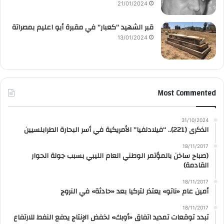
21/01/2024
قبر الشهيد “كعبار” في مقبرة أبو اعليم بمصراتة
13/01/2024
Most Commented
31/10/2024
الذكرى (221).. “فيلادلفيا” الأمريكية في أسر البحارة الطرابلسيين
18/11/2017
(صباح ساخن بالمؤتمر الوطني العام الليبي بسبب جولة الحوار
القادمة)
18/11/2017
أمين عام «ناتو» يعتذر لتركيا بعد «حادثة» في النروج
18/11/2017
تبدد توقعات تمديد اتفاق «أوبك» لخفض الإنتاج يدفع النفط للارتفاع