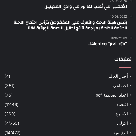
26/08/2020
الأفعـى التي نُصـب لها برج في وادي المجينيـن
10/08/2022
رئيس هيئة البحث والتعرف على المفقودين يترأس اجتماع اللجنة
الدائمة الخاصة بمراجعة نتائج تحاليل البصمة الوراثية DNA
16/02/2019
“قرّة العنز” وماحولها..
تصنيفات
أخبار العالم
(4)
اجتماعي
(351)
اعداد الصحيفة pdf
(76)
اقتصاد
(1٬448)
الاخيرة
(260)
الاولى
(4٬750)
الرئيسية
(14٬477)