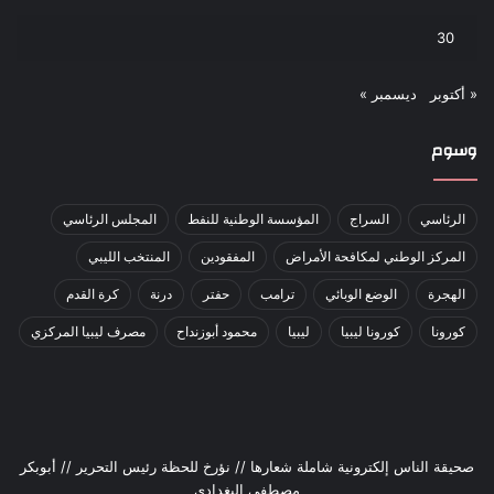
30
« أكتوبر
ديسمبر »
وسوم
الرئاسي
السراج
المؤسسة الوطنية للنفط
المجلس الرئاسي
المركز الوطني لمكافحة الأمراض
المفقودين
المنتخب الليبي
الهجرة
الوضع الوبائي
ترامب
حفتر
درنة
كرة القدم
كورونا
كورونا ليبيا
ليبيا
محمود أبوزنداح
مصرف ليبيا المركزي
صحيقة الناس إلكترونية شاملة شعارها // نؤرخ للحظة رئيس التحرير // أبوبكر
مصطفى البغدادي