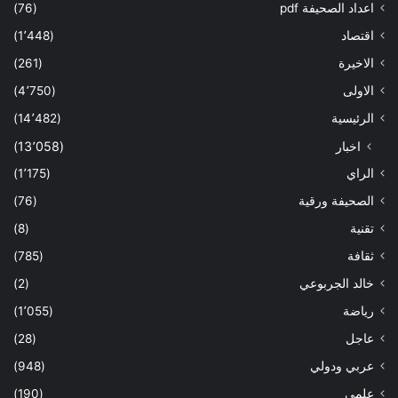
اعداد الصحيفة pdf
(76)
اقتصاد
(1٬448)
الاخيرة
(261)
الاولى
(4٬750)
الرئيسية
(14٬482)
اخبار
(13٬058)
الراي
(1٬175)
الصحيفة ورقية
(76)
تقنية
(8)
ثقافة
(785)
خالد الجربوعي
(2)
رياضة
(1٬055)
عاجل
(28)
عربي ودولي
(948)
علمي
(190)