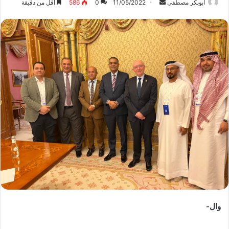
ابوبكر مصطفى
أ
11/05/2022
0
586
أقل من دقيقة
ر
س
ل
ب
ر
ي
د
ا
إ
ل
ك
ت
ر
و
ن
ي
وال-
ا