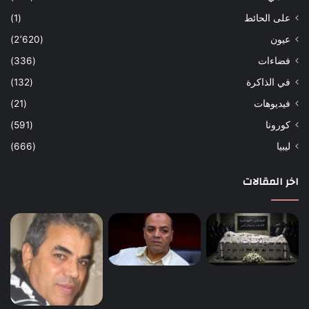
على الحائط
(1)
عيون
(2٬620)
فضاءات
(336)
في الذاكرة
(132)
فيديوهات
(21)
كورونا
(591)
ليبيا
(666)
اخر المقالات