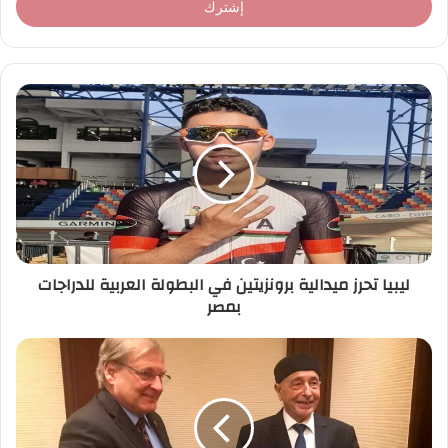
ل
ب
ر
ي
د
ك
ا
ل
إ
ل
ك
ت
ر
ليبيا تحرز ميدالية برونزيتين في البطولة العربية للدراجات
و
بمصر
ن
ي