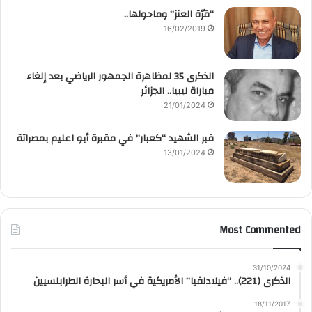
“قرّة العنز” وماحولها..
16/02/2019
الذكرى 35 لمظاهرة الجمهور الرياضي بعد إلغاء
مباراة ليبيا.. الجزائر
21/01/2024
قبر الشهيد “كعبار” في مقبرة أبو اعليم بمصراتة
13/01/2024
Most Commented
31/10/2024
الذكرى (221).. “فيلادلفيا” الأمريكية في أسر البحارة الطرابلسيين
18/11/2017