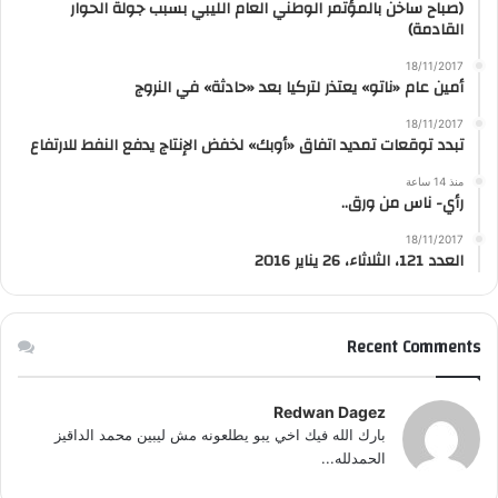
(صباح ساخن بالمؤتمر الوطني العام الليبي بسبب جولة الحوار
القادمة)
18/11/2017
أمين عام «ناتو» يعتذر لتركيا بعد «حادثة» في النروج
18/11/2017
تبدد توقعات تمديد اتفاق «أوبك» لخفض الإنتاج يدفع النفط للارتفاع
منذ 14 ساعة
رأي- ناس من ورق..
18/11/2017
العدد 121، الثلاثاء، 26 يناير 2016
Recent Comments
Redwan Dagez
بارك الله فيك اخي يبو يطلعونه مش ليبين محمد الداقيز
الحمدلله...