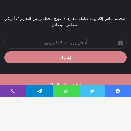
صحيقة الناس إلكترونية شاملة شعارها // نؤرخ للحظة رئيس التحرير // أبوبكر
مصطفى البغدادي
أدخل
بريدك
الإلكتروني
صحيفة ألناس 2026
تصميم إدارة تقنية المعلومات
فيسبوك
تويتر
واتساب
تيلقرام
ڤايبر
فيسبوك
تويتر
يوتيوب
انستقرام
زر