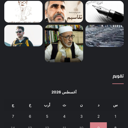
تقويم
أغسطس 2026
س
د
ن
ث
أرب
خ
ج
7
6
5
4
3
2
1
14
13
12
11
10
9
8