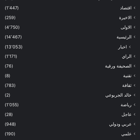
اقتصاد
(1٬447)
الاخيرة
(259)
الاولى
(4٬750)
الرئيسية
(14٬467)
اخبار
(13٬053)
الراي
(1٬171)
الصحيفة ورقية
(76)
تقنية
(8)
ثقافة
(783)
خالد الجربوعي
(2)
رياضة
(1٬055)
عاجل
(28)
عربي ودولي
(948)
علمي
(190)