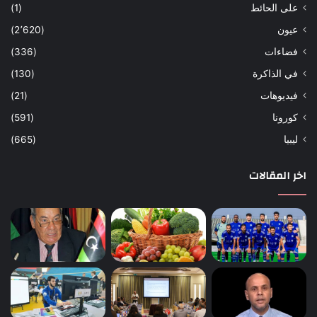
على الحائط
(1)
عيون
(2٬620)
فضاءات
(336)
في الذاكرة
(130)
فيديوهات
(21)
كورونا
(591)
ليبيا
(665)
اخر المقالات