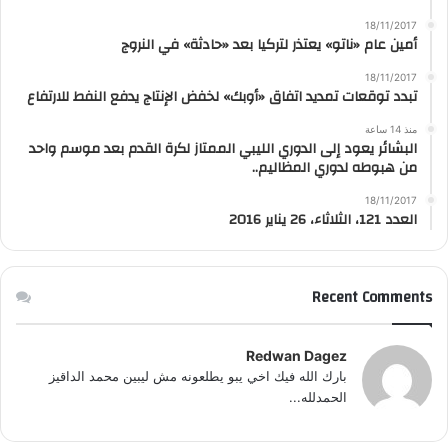
18/11/2017
أمين عام «ناتو» يعتذر لتركيا بعد «حادثة» في النروج
18/11/2017
تبدد توقعات تمديد اتفاق «أوبك» لخفض الإنتاج يدفع النفط للارتفاع
منذ 14 ساعة
البشائر يعود إلى الدوري الليبي الممتاز لكرة القدم بعد موسم واحد
من هبوطه لدوري المظاليم..
18/11/2017
العدد 121، الثلاثاء، 26 يناير 2016
Recent Comments
Redwan Dagez
بارك الله فيك اخي يبو يطلعونه مش ليبين محمد الداقيز
الحمدلله...