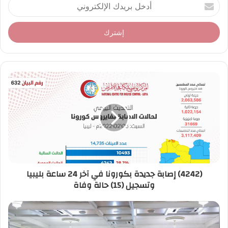
أ
د
خ
ل
ب
ر
ي
د
ك
ا
ل
إ
ل
ك
ت
ر
(4242) إصابة جديدة بكورونا في آخر 24 ساعة بليبيا
و
وتسجيل (15) حالة وفاة
ن
ي