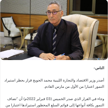
س
ل
ب
ر
ي
د
ا
إ
ل
ك
ت
ر
الناس-
و
ن
أصدر وزير الاقتصاد والتجارة الليبية محمد الحويج قرار بحظر استيراد
ي
التمور اعتبارا من الأول من مارس القادم.
ا
وجاء في القرار الذي صدر الخميس (03 فبراير 2022م) أن “تضاف
التمور بكافة أنواعها إلى قوائم السلع المحظور استيرادها اعتبارا من