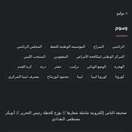
« يوليو
وسوم
الرئاسي
السراج
المؤسسة الوطنية للنفط
المجلس الرئاسي
المركز الوطني لمكافحة الأمراض
المفقودين
المنتخب الليبي
الهجرة
الوضع الوبائي
ترامب
حفتر
درنة
كرة القدم
كورونا
كورونا ليبيا
ليبيا
محمود أبوزنداح
مصرف ليبيا المركزي
صحيقة الناس إلكترونية شاملة شعارها // نؤرخ للحظة رئيس التحرير // أبوبكر
مصطفى البغدادي