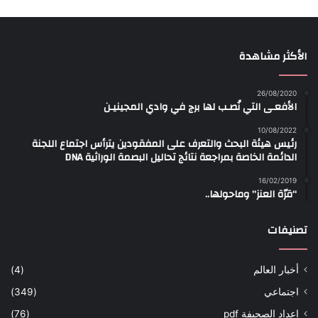
الأكثر مشاهدة
26/08/2020
الأفعـى التي نُصـب لها برج في وادي المجينيـن
10/08/2022
رئيس هيئة البحث والتعرف على المفقودين يترأس اجتماع اللجنة
الدائمة الخاصة بمراجعة نتائج تحاليل البصمة الوراثية DNA
16/02/2019
“قرّة العنز” وماحولها..
تصنيفات
أخبار العالم
(4)
اجتماعي
(349)
اعداد الصحيفة pdf
(76)