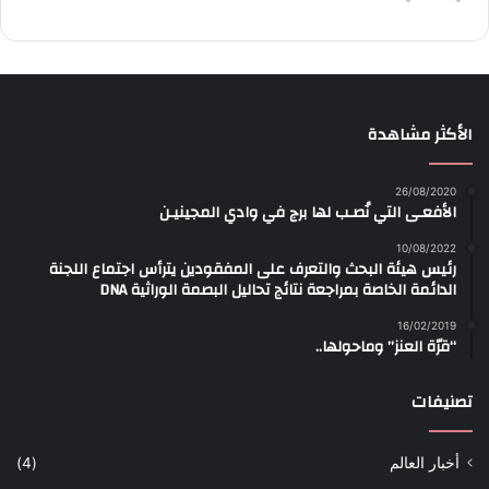
الأكثر مشاهدة
26/08/2020
الأفعـى التي نُصـب لها برج في وادي المجينيـن
10/08/2022
رئيس هيئة البحث والتعرف على المفقودين يترأس اجتماع اللجنة
الدائمة الخاصة بمراجعة نتائج تحاليل البصمة الوراثية DNA
16/02/2019
“قرّة العنز” وماحولها..
تصنيفات
أخبار العالم
(4)