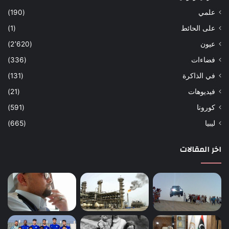
علمي
(190)
على الحائط
(1)
عيون
(2٬620)
فضاءات
(336)
في الذاكرة
(131)
فيديوهات
(21)
كورونا
(591)
ليبيا
(665)
اخر المقالات