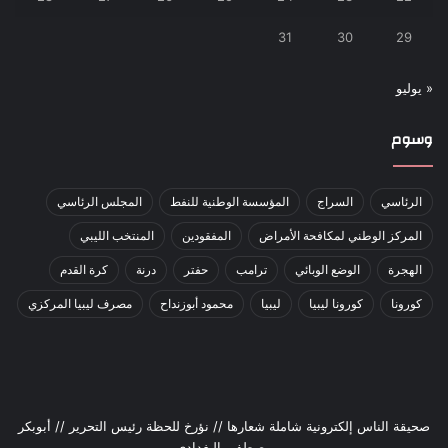
31
30
29
« يوليو
وسوم
الرئاسي
السراج
المؤسسة الوطنية للنفط
المجلس الرئاسي
المركز الوطني لمكافحة الأمراض
المفقودين
المنتخب الليبي
الهجرة
الوضع الوبائي
ترامب
حفتر
درنة
كرة القدم
كورونا
كورونا ليبيا
ليبيا
محمود أبوزنداح
مصرف ليبيا المركزي
صحيقة الناس إلكترونية شاملة شعارها // نؤرخ للحظة رئيس التحرير // أبوبكر
مصطفى البغدادي