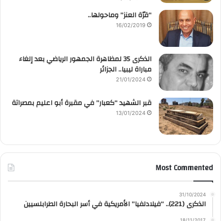
“قرّة العنز” وماحولها..
16/02/2019
الذكرى 35 لمظاهرة الجمهور الرياضي بعد إلغاء
مباراة ليبيا.. الجزائر
21/01/2024
قبر الشهيد “كعبار” في مقبرة أبو اعليم بمصراتة
13/01/2024
Most Commented
31/10/2024
الذكرى (221).. “فيلادلفيا” الأمريكية في أسر البحارة الطرابلسيين
18/11/2017