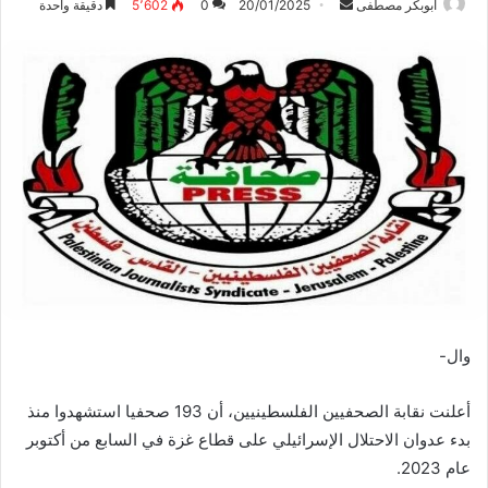
ابوبكر مصطفى
أ
20/01/2025
0
5٬602
دقيقة واحدة
ر
س
ل
ب
ر
ي
د
ا
إ
ل
ك
ت
ر
وال-
و
ن
أعلنت نقابة الصحفيين الفلسطينيين، أن 193 صحفيا استشهدوا منذ
ي
بدء عدوان الاحتلال الإسرائيلي على قطاع غزة في السابع من أكتوبر
ا
عام 2023.