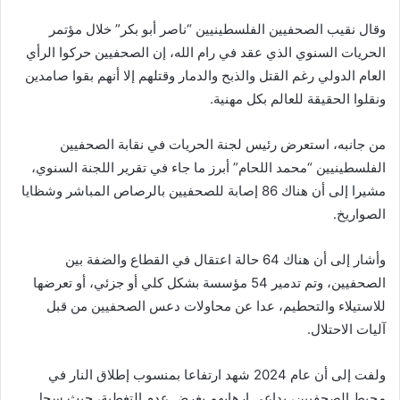
وقال نقيب الصحفيين الفلسطينيين “ناصر أبو بكر” خلال مؤتمر
الحريات السنوي الذي عقد في رام الله، إن الصحفيين حركوا الرأي
العام الدولي رغم القتل والذبح والدمار وقتلهم إلا أنهم بقوا صامدين
ونقلوا الحقيقة للعالم بكل مهنية.
من جانبه، استعرض رئيس لجنة الحريات في نقابة الصحفيين
الفلسطينيين “محمد اللحام” أبرز ما جاء في تقرير اللجنة السنوي،
مشيرا إلى أن هناك 86 إصابة للصحفيين بالرصاص المباشر وشظايا
الصواريخ.
وأشار إلى أن هناك 64 حالة اعتقال في القطاع والضفة بين
الصحفيين، وتم تدمير 54 مؤسسة بشكل كلي أو جزئي، أو تعرضها
للاستيلاء والتحطيم، عدا عن محاولات دعس الصحفيين من قبل
آليات الاحتلال.
ولفت إلى أن عام 2024 شهد ارتفاعا بمنسوب إطلاق النار في
محيط الصحفيين، بداعي إرهابهم بغرض عدم التغطية، حيث سجل