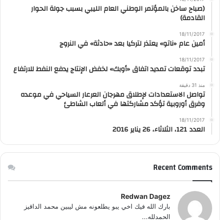
(صباح ساخن بالمؤتمر الوطني العام الليبي بسبب جولة الحوار
القادمة)
18/11/2017
أمين عام «ناتو» يعتذر لتركيا بعد «حادثة» في النروج
18/11/2017
تبدد توقعات تمديد اتفاق «أوبك» لخفض الإنتاج يدفع النفط للارتفاع
منذ 31 دقيقة
تواصل الاستعدادات لإطلاق مهرجان العرعار السياحي في موعده
وفرق أوروبية تؤكد مشاركتها في ألعاب الشاطئ
18/11/2017
العدد 121، الثلاثاء، 26 يناير 2016
Recent Comments
Redwan Dagez
بارك الله فيك اخي يبو يطلعونه مش ليبين محمد الداقيز
الحمدلله...