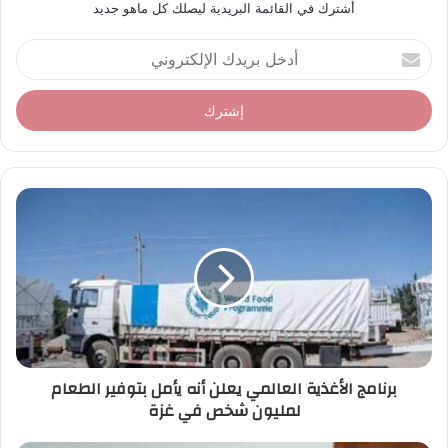
أشترك في القائمة البريدية ليصلك كل ماهو جديد
أ
د
خ
ل
ب
ر
ي
د
ك
ا
ل
إ
ل
ك
ت
ر
برنامج الأغذية العالمي يعلن أنه يأمل بتوفير الطعام
و
لمليون شخص في غزة
ن
ي