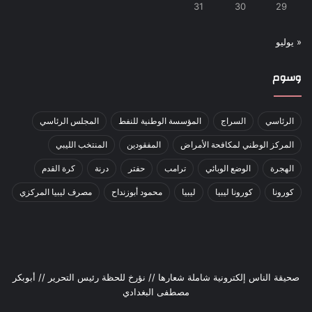
31
30
29
« يوليو
وسوم
الرئاسي
السراج
المؤسسة الوطنية للنفط
المجلس الرئاسي
المركز الوطني لمكافحة الأمراض
المفقودين
المنتخب الليبي
الهجرة
الوضع الوبائي
ترامب
حفتر
درنة
كرة القدم
كورونا
كورونا ليبيا
ليبيا
محمود أبوزنداح
مصرف ليبيا المركزي
صحيقة الناس إلكترونية شاملة شعارها // نؤرخ للحظة رئيس التحرير // أبوبكر
مصطفى البغدادي