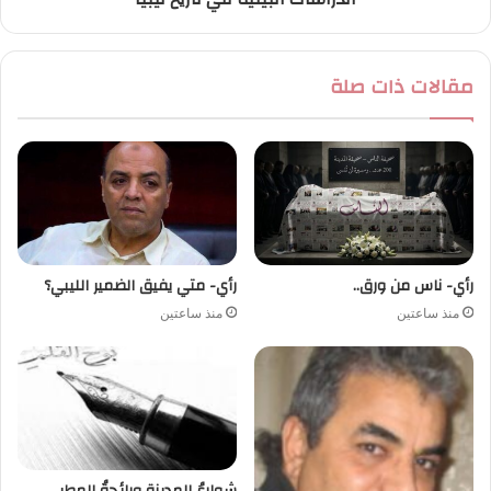
مقالات ذات صلة
رأي- ناس من ورق..
رأي- متي يفيق الضمير الليبي؟
منذ ساعتين
منذ ساعتين
شوارعُ المدينةِ ورائحةُ المطر