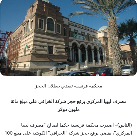
س
ل
ب
ر
ي
د
ا
إ
ل
ك
ت
ر
محكمة فرنسية تقضي ببطلان الحجز
و
ن
مصرف ليبيا المركزي يرفع حجز شركة الخرافي على مبلغ مائة
ي
مليون دولار
ا
(الناس)-
أصدرت محكمة فرنسية حكما لصالح “مصرف ليبيا
المركزي”، يقضي برفع حجز شركة “الخرافي” الكويتية على مبلغ 100