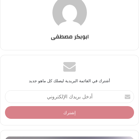
ابوبكر مصطفى
أشترك في القائمة البريدية ليصلك كل ماهو جديد
أ
د
خ
ل
ب
ر
ي