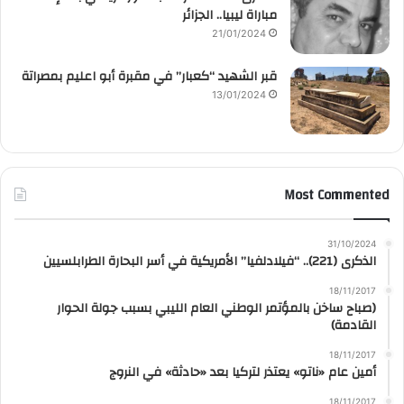
مباراة ليبيا.. الجزائر
21/01/2024
قبر الشهيد “كعبار” في مقبرة أبو اعليم بمصراتة
13/01/2024
Most Commented
31/10/2024
الذكرى (221).. “فيلادلفيا” الأمريكية في أسر البحارة الطرابلسيين
18/11/2017
(صباح ساخن بالمؤتمر الوطني العام الليبي بسبب جولة الحوار
القادمة)
18/11/2017
أمين عام «ناتو» يعتذر لتركيا بعد «حادثة» في النروج
18/11/2017