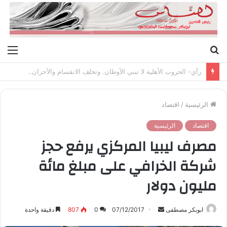
بحث
الق
عن
رأي- الحروب الأهلية لا تبني الأوطان. وتخلف الانقسام والأحزان..
الرئيسية
/
اقتصاد
اقتصاد
الرئيسية
مصرف ليبيا المركزي يرفع حجز
شركة الخرافي على مبلغ مائة
مليون دولار
ابوبكر مصطفى
أ
07/12/2017
0
807
دقيقة واحدة
ر