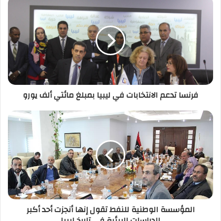
د
ك
ا
ل
إ
ل
ك
ت
ر
فرنسا تدعم الانتخابات في ليبيا بمبلغ مائتي ألف يورو
و
ن
ي
المؤسسة الوطنية للنفط تقول إنها أنجزت أحد أكبر
الدراسات البيئية في تاريخ ليبيا