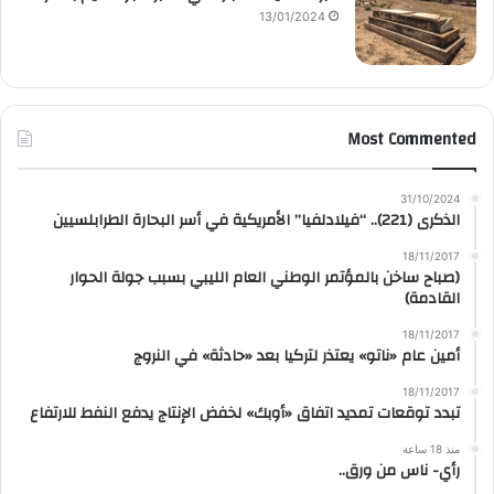
13/01/2024
Most Commented
31/10/2024
الذكرى (221).. “فيلادلفيا” الأمريكية في أسر البحارة الطرابلسيين
18/11/2017
(صباح ساخن بالمؤتمر الوطني العام الليبي بسبب جولة الحوار
القادمة)
18/11/2017
أمين عام «ناتو» يعتذر لتركيا بعد «حادثة» في النروج
18/11/2017
تبدد توقعات تمديد اتفاق «أوبك» لخفض الإنتاج يدفع النفط للارتفاع
منذ 18 ساعة
رأي- ناس من ورق..