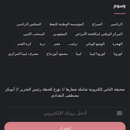
وسوم
الرئاسي
السراج
المؤسسة الوطنية للنفط
المجلس الرئاسي
المركز الوطني لمكافحة الأمراض
المفقودين
المنتخب الليبي
الهجرة
الوضع الوبائي
ترامب
حفتر
درنة
كرة القدم
كورونا
كورونا ليبيا
ليبيا
محمود أبوزنداح
مصرف ليبيا المركزي
صحيقة الناس إلكترونية شاملة شعارها // نؤرخ للحظة رئيس التحرير // أبوبكر
مصطفى البغدادي
أدخل
بريدك
الإلكتروني