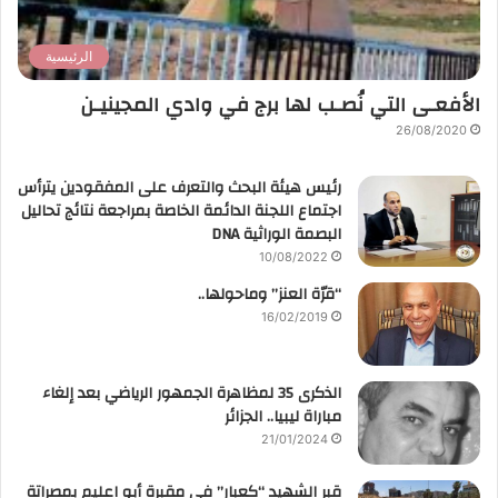
الرئيسية
الأفعـى التي نُصـب لها برج في وادي المجينيـن
26/08/2020
رئيس هيئة البحث والتعرف على المفقودين يترأس
اجتماع اللجنة الدائمة الخاصة بمراجعة نتائج تحاليل
البصمة الوراثية DNA
10/08/2022
“قرّة العنز” وماحولها..
16/02/2019
الذكرى 35 لمظاهرة الجمهور الرياضي بعد إلغاء
مباراة ليبيا.. الجزائر
21/01/2024
قبر الشهيد “كعبار” في مقبرة أبو اعليم بمصراتة