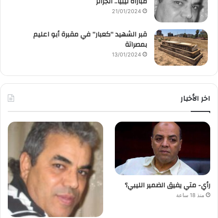
مباراة ليبيا.. الجزائر
21/01/2024
قبر الشهيد “كعبار” في مقبرة أبو اعليم
بمصراتة
13/01/2024
اخر الأخبار
رأي- متي يفيق الضمير الليبي؟
منذ 18 ساعة