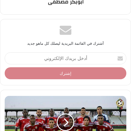
ابوبكر مصطفى
أشترك في القائمة البريدية ليصلك كل ماهو جديد
أ
د
خ
ل
ب
ر
ي
د
ك
ا
ل
إ
ل