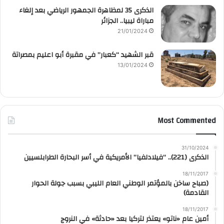
الذكرى 35 لمظاهرة الجمهور الرياضي بعد إلغاء
مباراة ليبيا.. الجزائر
21/01/2024
قبر الشهيد “كعبار” في مقبرة أبو اعليم بمصراتة
13/01/2024
Most Commented
31/10/2024
الذكرى (221).. “فيلادلفيا” الأمريكية في أسر البحارة الطرابلسيين
18/11/2017
(صباح ساخن بالمؤتمر الوطني العام الليبي بسبب جولة الحوار
القادمة)
18/11/2017
أمين عام «ناتو» يعتذر لتركيا بعد «حادثة» في النروج