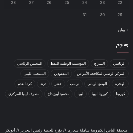
28
27
26
25
24
23
22
31
30
29
« يوليو
وسوم
الرئاسي
السراج
المؤسسة الوطنية للنفط
المجلس الرئاسي
المركز الوطني لمكافحة الأمراض
المفقودين
المنتخب الليبي
الهجرة
الوضع الوبائي
ترامب
حفتر
درنة
كرة القدم
كورونا
كورونا ليبيا
ليبيا
محمود أبوزنداح
مصرف ليبيا المركزي
صحيقة الناس إلكترونية شاملة شعارها // نؤرخ للحظة رئيس التحرير // أبوبكر