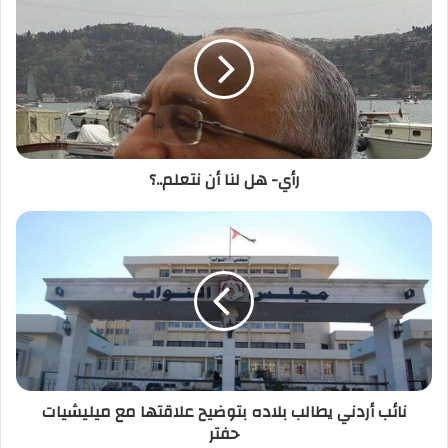
ك
ا
ل
إ
ل
ك
ت
ر
رأي- هل لنا أن نتعلم..؟
و
ن
ي
نائب أردني يطالب بلاده بتوضيح علاقتها مع ميليشيات
حفتر