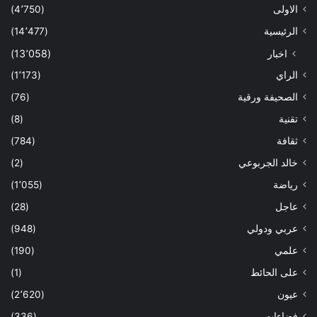
الاولى
(4٬750)
الرئيسية
(14٬477)
اخبار
(13٬058)
الراي
(1٬173)
الصحيفة ورقية
(76)
تقنية
(8)
ثقافة
(784)
خالد الجربوعي
(2)
رياضة
(1٬055)
عاجل
(28)
عربي ودولي
(948)
علمي
(190)
على الحائط
(1)
عيون
(2٬620)
فضاءات
(336)