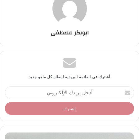
ابوبكر مصطفى
أشترك في القائمة البريدية ليصلك كل ماهو جديد
أ
د
خ
ل
ب
ر
ي
د