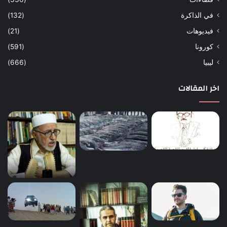
في الذاكرة
(132)
فيديوهات
(21)
كورونا
(591)
ليبيا
(666)
اخر المقالات