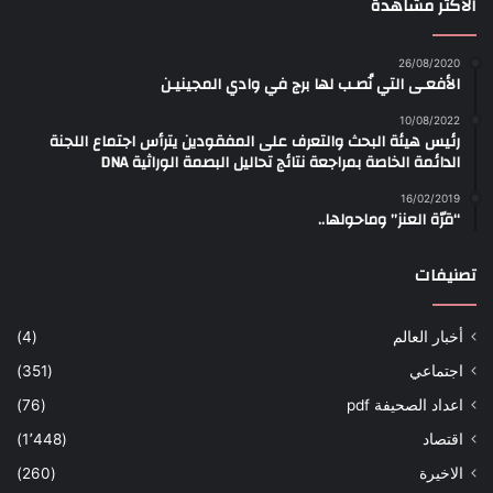
الأكثر مشاهدة
26/08/2020
الأفعـى التي نُصـب لها برج في وادي المجينيـن
10/08/2022
رئيس هيئة البحث والتعرف على المفقودين يترأس اجتماع اللجنة
الدائمة الخاصة بمراجعة نتائج تحاليل البصمة الوراثية DNA
16/02/2019
“قرّة العنز” وماحولها..
تصنيفات
أخبار العالم
(4)
اجتماعي
(351)
اعداد الصحيفة pdf
(76)
اقتصاد
(1٬448)
الاخيرة
(260)