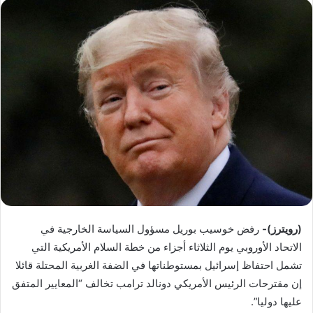
س
ل
ب
ر
ي
د
ا
إ
ل
ك
ت
ر
و
ن
(رويترز)-
رفض خوسيب بوريل مسؤول السياسة الخارجية في
ي
الاتحاد الأوروبي يوم الثلاثاء أجزاء من خطة السلام الأمريكية التي
ا
تشمل احتفاظ إسرائيل بمستوطناتها في الضفة الغربية المحتلة قائلا
إن مقترحات الرئيس الأمريكي دونالد ترامب تخالف “المعايير المتفق
عليها دوليا”.