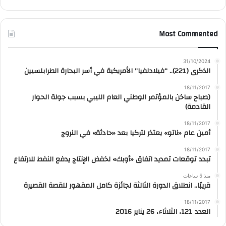
Most Commented
31/10/2024
الذكرى (221).. “فيلادلفيا” الأمريكية في أسر البحارة الطرابلسيين
18/11/2017
(صباح ساخن بالمؤتمر الوطني العام الليبي بسبب جولة الحوار
القادمة)
18/11/2017
أمين عام «ناتو» يعتذر لتركيا بعد «حادثة» في النروج
18/11/2017
تبدد توقعات تمديد اتفاق «أوبك» لخفض الإنتاج يدفع النفط للارتفاع
منذ 5 ساعات
قريبًا.. انطلاق الدورة الثالثة لجائزة كامل المقهور للقصة القصيرة
18/11/2017
العدد 121، الثلاثاء، 26 يناير 2016