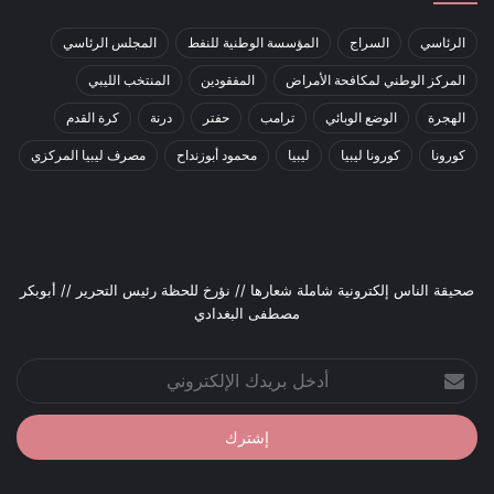
الرئاسي
السراج
المؤسسة الوطنية للنفط
المجلس الرئاسي
المركز الوطني لمكافحة الأمراض
المفقودين
المنتخب الليبي
الهجرة
الوضع الوبائي
ترامب
حفتر
درنة
كرة القدم
كورونا
كورونا ليبيا
ليبيا
محمود أبوزنداح
مصرف ليبيا المركزي
صحيقة الناس إلكترونية شاملة شعارها // نؤرخ للحظة رئيس التحرير // أبوبكر
مصطفى البغدادي
أدخل
بريدك
الإلكتروني