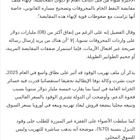
مقايضة النفط الخام بالمحروقات وتصحيح مساره القانوني، خاصة
أنها تزامنت مع ضغوطات قوية لإنهاء هذه المقايضة”.
وقال الفضيل إنه على الرغم من إنفاق أكثر من (08) مليارات دولار
على واردات المحروقات سنويا، إلا “أن هناك من يريد إرسال رسالة
صريحة عبر افتعال الأزمات، فإما استمرار صفقات المقايضة المريبة،
أو جحيم الطوابير الطويلة.
يذكر أن ملف تهريب الوقود قد أثير على نطاق واسع في العام 2025،
حيث نشرت وكالة نوفا الإيطالية تحقيقا استقصائيا قدرت فيه خسائر
الخزانة العامة في ليبيا بما يقارب خمسة مليار دولار سنويا بسبب
فجوة الدعم، وأوضحت أن الدولة تشتري الوقود بالسعر العالمي
وتبيعه محليا ببضعة قروش ليعاد تهريبه وبيعه في أوروبا بسعر السوق.
كما سلطت الأضواء على القفزة غير المبررة للطلب على وقود
الديزل بنسبة (70%)، موضحة أنه يذهب مباشرة للتهريب وليس
للسوق المحلي.