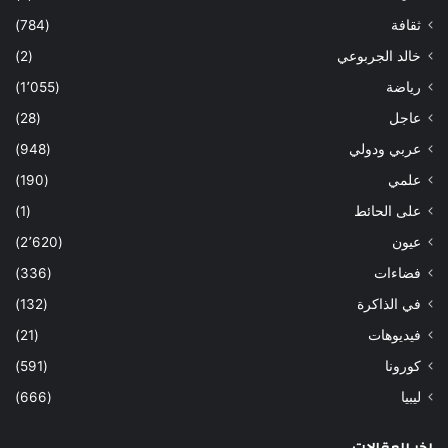
ثقافة
(784)
خالد الجربوعي
(2)
رياضة
(1٬055)
عاجل
(28)
عربي ودولي
(948)
علمي
(190)
على الحائط
(1)
عيون
(2٬620)
فضاءات
(336)
في الذاكرة
(132)
فيديوهات
(21)
كورونا
(591)
ليبيا
(666)