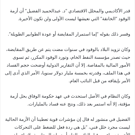
ا
قدر الأكاديمي والمحلل الاقتصادي “د. عبدالحميد الفضيل” أن أزمة
الوقود “الخانقة” التي نعيشها ليست الأولى ولن تكون الأخيرة.
وفسر ذلك بقوله “إما استمرار المقايضة أو عودة الطوابير الطويلة”.
وكان تزويد البلاد بالوقود في سنوات مضت يتم عن طريق المقايضة،
حيث تصدر مؤسسة النفط الخام، وتورد الوقود المكرر، ثم تسوى
الأمور المالية بالمقاصة. إلا أن التقارير الدولية أوضحت حجم الفساد
في هذا الملف، وقدرته بخمسة مليار دولار سنويا، الأمر الذي أدى إلى
الأمر بإيقافه من قبل النائب العام.
وكان النظام في الأصل استحدث في عهد حكومة الوفاق بحل أزمة
مؤقتة، إلا أنه استمر بعد ذلك، ونتج عنه فساد بالمليارات.
الفضيل في منشور له قال إن مؤشرات قوية تعطينا أن الأزمة الحالية
ليست مجرد خلل فني، “بل هي ردة فعل للضغط على التحركات
الأخيرة سواء من قبل النائب العام أو ديوان المحاسبة، لإنهاء ملف