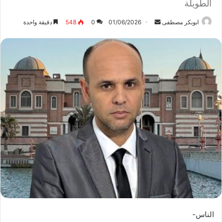
الطويلة
ابوبكر مصطفى
أ
01/06/2026
0
548
دقيقة واحدة
ر
س
ل
ب
ر
ي
د
ا
إ
ل
ك
ت
ر
و
ن
ي
الناس-