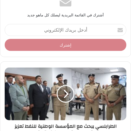
أشترك في القائمة البريدية ليصلك كل ماهو جديد
أ
د
خ
ل
ب
ر
ي
د
ك
ا
ل
إ
ل
ك
ت
ر
الطرابلسي يبحث مع المؤسسة الوطنية للنفط تعزيز
و