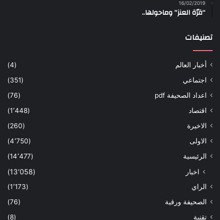
16/02/2019
“قرّة العنز” وماحولها..
تصنيفات
أخبار العالم
(4)
اجتماعي
(351)
اعداد الصحيفة pdf
(76)
اقتصاد
(1٬448)
الاخيرة
(260)
الاولى
(4٬750)
الرئيسية
(14٬477)
اخبار
(13٬058)
الراي
(1٬173)
الصحيفة ورقية
(76)
تقنية
(8)