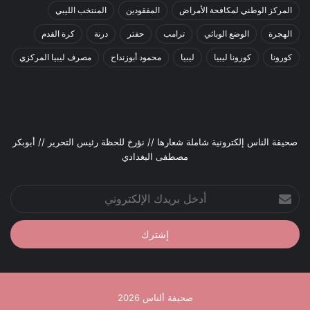
المركز الوطني لمكافحة الأمراض
المفقودين
المنتخب الليبي
الهجرة
الوضع الوبائي
ترامب
حفتر
درنة
كرة القدم
كورونا
كورونا ليبيا
ليبيا
محمود أبوزنداح
مصرف ليبيا المركزي
صحيقة الناس إلكترونية شاملة شعارها // نؤرخ للحظة رئيس التحرير // أبوبكر
مصطفى البغدادي
أدخل
بريدك
الإلكتروني
صحيفة ألناس 2026