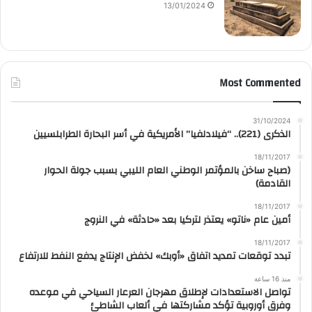
13/01/2024
Most Commented
31/10/2024
الذكرى (221).. “فيلادلفيا” الأمريكية في أسر البحارة الطرابلسيين
18/11/2017
(صباح ساخن بالمؤتمر الوطني العام الليبي بسبب جولة الحوار
القادمة)
18/11/2017
أمين عام «ناتو» يعتذر لتركيا بعد «حادثة» في النروج
18/11/2017
تبدد توقعات تمديد اتفاق «أوبك» لخفض الإنتاج يدفع النفط للارتفاع
منذ 16 ساعة
تواصل الاستعدادات لإطلاق مهرجان العرعار السياحي في موعده
وفرق أوروبية تؤكد مشاركتها في ألعاب الشاطئ