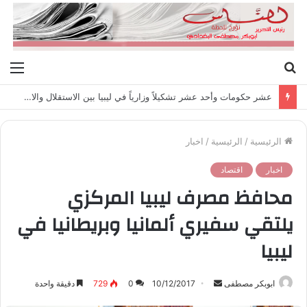
بحث
الق
عن
عشر حكومات وأحد عشر تشكيلاً وزارياً في ليبيا بين الاستقلال والانقلاب (1951 – 1969)
الرئيسية
/
الرئيسية
/
اخبار
اخبار
اقتصاد
محافظ مصرف ليبيا المركزي
يلتقي سفيري ألمانيا وبريطانيا في
ليبيا
ابوبكر مصطفى
أ
10/12/2017
0
729
دقيقة واحدة
ر