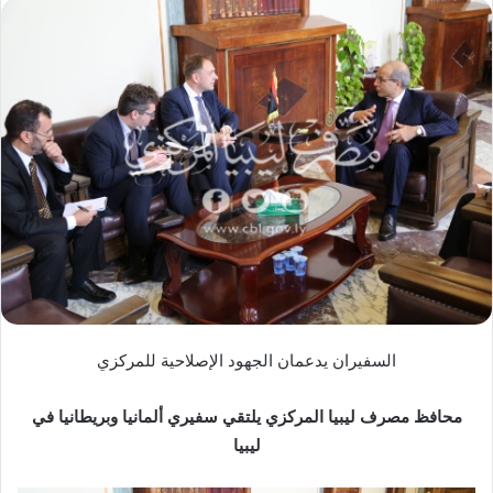
س
ل
ب
ر
ي
د
ا
إ
ل
ك
ت
ر
و
ن
السفيران يدعمان الجهود الإصلاحية للمركزي
ي
ا
محافظ مصرف ليبيا المركزي يلتقي سفيري ألمانيا وبريطانيا في
ليبيا