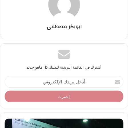
ابوبكر مصطفى
أشترك في القائمة البريدية ليصلك كل ماهو جديد
أ
د
خ
ل
ب
ر
ي
د
ك