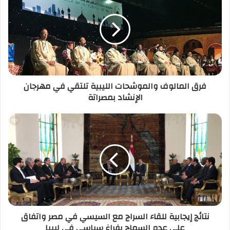
ا
ل
إ
ل
ك
ت
ر
فرق المالوف والموشحات الليبية تلتقي في مهرجان
و
الإنشاد بمصراتة
ن
ي
نتائج إيجابية للقاء السراج مع السيسي في مصر واتفاق
على عدم السماح بفراغ سياسي في ليبيا