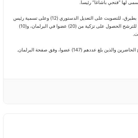
ى لها “فتحي باشاغا” رئيسا.
واجتمع النواب الخميس (10 فبراير 2022م) في مقر المجلس بطبرق، للتصويت على التعديل الدستوري (12) وعلى تسمية رئيس
للحكومة، حيث تنافس كل من باشاغا والبيباص، وكان يشترط للترشح الحصول على تزكية من (20) عضوا في البرلمان، و(10)
ت.
 عددهم (147) عضوا، وفق صفحة البرلمان.