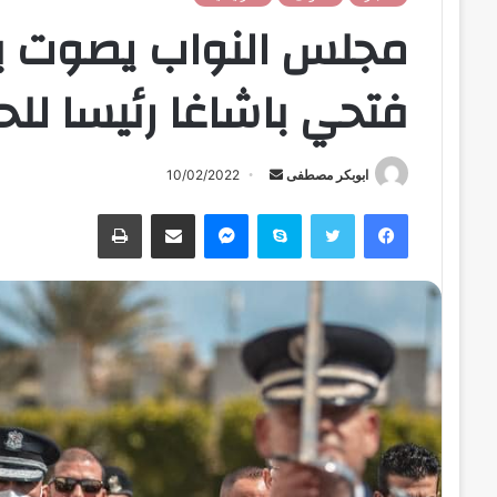
مجلس النواب يصوت بال
فتحي باشاغا رئيسا لل
ابوبكر مصطفى
أ
10/02/2022
ر
فيسبوك
تويتر
سكايب
ماسنجر
مشاركة عبر البريد
طباعة
س
ل
ب
ر
ي
د
ا
إ
ل
ك
ت