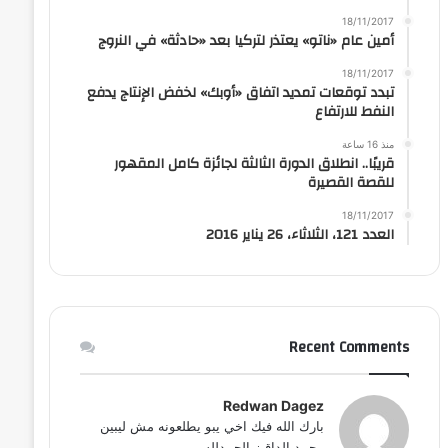
18/11/2017
أمين عام «ناتو» يعتذر لتركيا بعد «حادثة» في النروج
18/11/2017
تبدد توقعات تمديد اتفاق «أوبك» لخفض الإنتاج يدفع
النفط للارتفاع
منذ 16 ساعة
قريبًا.. انطلاق الدورة الثالثة لجائزة كامل المقهور
للقصة القصيرة
18/11/2017
العدد 121، الثلاثاء، 26 يناير 2016
Recent Comments
Redwan Dagez
بارك الله فيك اخي يبو يطلعونه مش ليبين
محمد الداقيز الحمدلله...