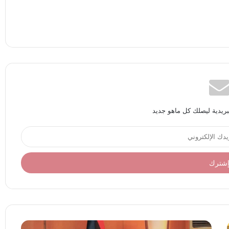
بريدية ليصلك كل ماهو جديد