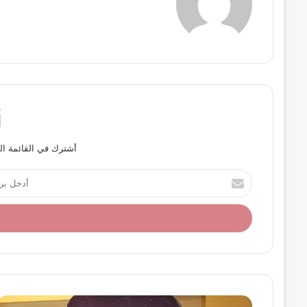
أشترك في القائمة ال
أ
د
خ
ل
ب
ر
ي
د
ك
ا