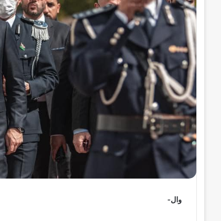
ر
و
ن
ي
ا
وال-