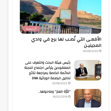
الرئيسية
الأفعـى التي نُصـب لها برج في وادي
المجينيـن
26/08/2020
رئيس هيئة البحث والتعرف على
المفقودين يترأس اجتماع اللجنة
الدائمة الخاصة بمراجعة نتائج
تحاليل البصمة الوراثية DNA
10/08/2022
“قرّة العنز” وماحولها..
16/02/2019