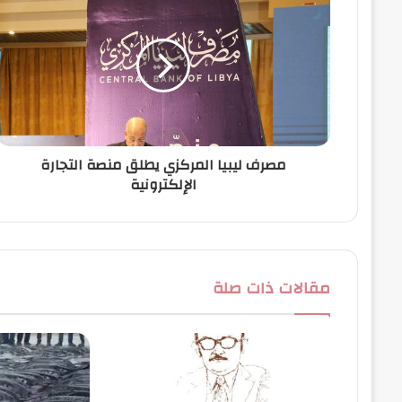
ل
إ
ل
ك
ت
ر
و
ن
مصرف ليبيا المركزي يطلق منصة التجارة
ي
الإلكترونية
مقالات ذات صلة