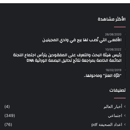
الأكثر مشاهدة
26/08/2020
الأفعـى التي نُصـب لها برج في وادي المجينيـن
10/08/2022
رئيس هيئة البحث والتعرف على المفقودين يترأس اجتماع اللجنة
الدائمة الخاصة بمراجعة نتائج تحاليل البصمة الوراثية DNA
16/02/2019
“قرّة العنز” وماحولها..
تصنيفات
أخبار العالم
(4)
اجتماعي
(349)
اعداد الصحيفة pdf
(76)