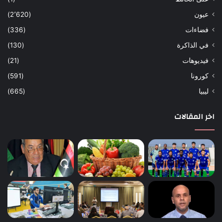
عيون
(2٬620)
فضاءات
(336)
في الذاكرة
(130)
فيديوهات
(21)
كورونا
(591)
ليبيا
(665)
اخر المقالات