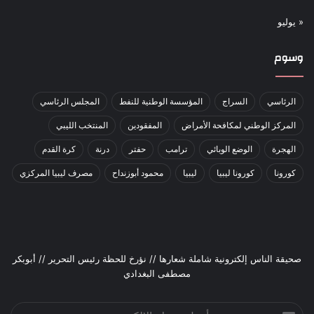
« يوليو
وسوم
الرئاسي
السراج
المؤسسة الوطنية للنفط
المجلس الرئاسي
المركز الوطني لمكافحة الأمراض
المفقودين
المنتخب الليبي
الهجرة
الوضع الوبائي
ترامب
حفتر
درنة
كرة القدم
كورونا
كورونا ليبيا
ليبيا
محمود أبوزنداح
مصرف ليبيا المركزي
صحيقة الناس إلكترونية شاملة شعارها // نؤرخ للحظة رئيس التحرير // أبوبكر
مصطفى البغدادي
أدخل