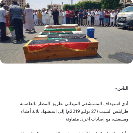
س
ل
ب
ر
ي
د
ا
إ
ل
ك
ت
ر
الناس-
و
ن
أدى استهداف المستشفى الميداني بطريق المطار بالعاصمة
ي
طرابلس السبت (27 يوليو 2019م) إلى استشهاد ثلاثة أطباء
ا
ومسعف، مع إصابات أخرى متفاوتة.