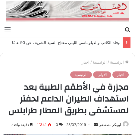
بحث
الق
عن
وفاة الكاتب والدبلوماسي الليبي مفتاح السيد الشريف عن 90 عامًا
الرئيسية
/
الرئيسية
/
اخبار
اخبار
الاولى
الرئيسية
مجزرة في الأطقم الطبية بعد
استهداف الطيران الداعم لحفتر
لمستشفى بطريق المطار طرابلس
ابوبكر مصطفى
أ
28/07/2019
0
1٬341
دقيقة واحدة
ر