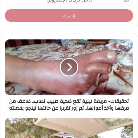
د
خ
ل
ب
ر
ي
د
ك
ا
ل
إ
ل
ك
ت
ر
تحقيقات- مريضة ليبية تقع ضحية طبيب نصاب.. ضاعف من
و
مرضها وأخذ أموالها.. ثم زور تقريرا عن حالتها لينجو بفعلته
ن
ي