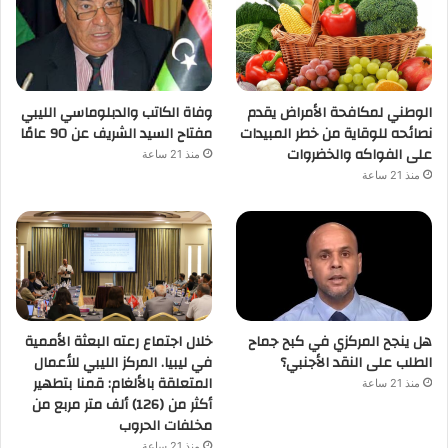
الوطني لمكافحة الأمراض يقدم
وفاة الكاتب والدبلوماسي الليبي
نصائحه للوقاية من خطر المبيدات
مفتاح السيد الشريف عن 90 عامًا
على الفواكه والخضروات
منذ 21 ساعة
منذ 21 ساعة
هل ينجح المركزي في كبح جماح
خلال اجتماع رعته البعثة الأممية
الطلب على النقد الأجنبي؟
في ليبيا. المركز الليبي للأعمال
المتعلقة بالألغام: قمنا بتطهير
منذ 21 ساعة
أكثر من (126) ألف متر مربع من
مخلفات الحروب
منذ 21 ساعة