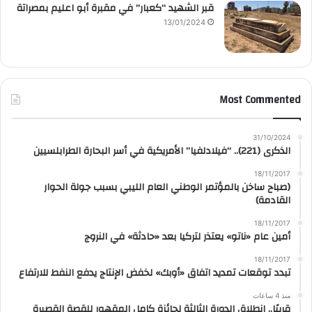
قبر الشهيد “كعبار” في مقبرة أبو اعليم بمصراتة
13/01/2024
Most Commented
31/10/2024
الذكرى (221).. “فيلادلفيا” الأمريكية في أسر البحارة الطرابلسيين
18/11/2017
(صباح ساخن بالمؤتمر الوطني العام الليبي بسبب جولة الحوار
القادمة)
18/11/2017
أمين عام «ناتو» يعتذر لتركيا بعد «حادثة» في النروج
18/11/2017
تبدد توقعات تمديد اتفاق «أوبك» لخفض الإنتاج يدفع النفط للارتفاع
منذ 4 ساعات
قريبًا.. انطلاق الدورة الثالثة لجائزة كامل المقهور للقصة القصيرة