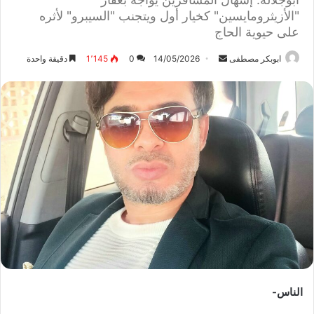
"الأزيثرومايسين" كخيار أول ويتجنب "السيبرو" لأثره
على حيوية الحاج
ابوبكر مصطفى
أ
14/05/2026
0
1٬145
دقيقة واحدة
ر
س
ل
ب
ر
ي
د
ا
إ
ل
ك
ت
ر
الناس-
و
ن