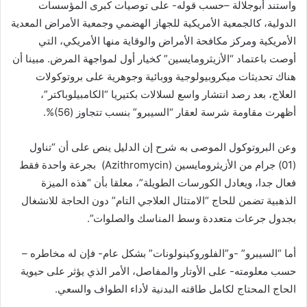
واستند أبوجلالة –حسب قوله- على توصيات كبرى المؤسسات
الدولية، كالجمعية الأمريكية للجهاز الهضمي وجمعية الأمراض المعدية
الأمريكية ومركز مكافحة الأمراض والوقاية منها الأمريكي، التي
أوصت باعتماد “الأزيثرومايسين” كخيار أول لمواجهة المرض. مبينا أن
هناك تحديثات ميكروبيولوجية ووبائية وجوهرية على بروتوكولات
العلاج، بعد رصد انتشار واسع لسلالات بكتيريا “الكامبيلوباكتر”،
أظهرت مقاومة شرسة لعقار “السيبرو” بنسب تتجاوز (56)%.
وعن البروتوكول الموصى به شرح إن الدليل ينص على أن “تناول
(01) جرام من الأزيثرومايسين (Azithromycin) بجرعة واحدة فقط
فعال جدا، ويعادل الكورسات الطويلة”، معلقا بأن “هذه الميزة
الذهبية تضمن للحاج “الامتثال العلاجي التام” دون الحاجة للانشغال
بجدول جرعات متعددة وسط المناسك والصلوات”.
أما “السيبرو” -و”الفلوروكينولونات” بشكل عام- فإن له مخاطره –
حسب معلومته- على الأوتار والمفاصل، الأمر الذي يؤثر على حيوية
الحاج المحتاج لكامل طاقته البدنية لأداء الطواف والسعي.