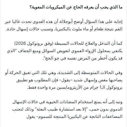
ما الذي يجب أن يعرفه الحاج عن الميكروبات المعوية؟
إجابة على هذا السؤال أوضح أبوجلالة أن هذه العدوى تحدث غالبا عبر
الفم نتيجة طعام أو ماء ملوث بالبكتيريا، وتسبب حالات إسهال حادة.
كما أن التدخل والعلاج للحالات البسيطة (وفق بروتوكول 2026)
يكتفي بمحلول الإرواء الفموي لتعويض السوائل ومنع الجفاف “الذي
قد يكون أخطر من المرض نفسه في جو الحج”.
وفي الحالات المتوسطة إلى الشديدة، وهي تلك التي تعيق الحركة أو
يصاحبها مغص وإسهال شديد –يقول- فإن المطلوب هو تطبيق
بروتوكول الـ1 جرام من الأزيثرومايسين مرة واحدة فقط.
ونبه إلى أنه يمنع استخدام المضادات الحيوية في حالات الإسهال
الدموي بدون حمى، “إلا بعد استشارة طبيب البعثة” وذلك لتجنب
المضاعفات الناتجة عن البكتيريا المنتجة للسموم- يقول