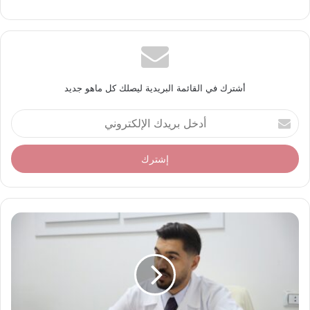
أشترك في القائمة البريدية ليصلك كل ماهو جديد
أ
د
خ
ل
ب
ر
ي
د
ك
ا
ل
إ
ل
ك