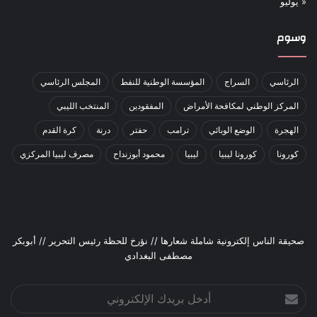
« يوليو
وسوم
الرئاسي
السراج
المؤسسة الوطنية للنفط
المجلس الرئاسي
المركز الوطني لمكافحة الأمراض
المفقودين
المنتخب الليبي
الهجرة
الوضع الوبائي
ترامب
حفتر
درنة
كرة القدم
كورونا
كورونا ليبيا
ليبيا
محمود أبوزنداح
مصرف ليبيا المركزي
صحيقة الناس إلكترونية شاملة شعارها // نؤرخ للحظة رئيس التحرير // أبوبكر
مصطفى البغدادي
أدخل
بريدك