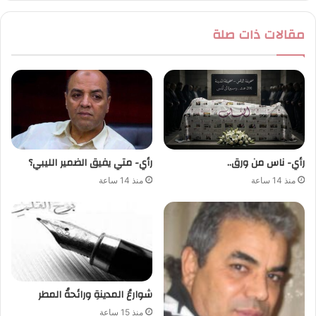
مقالات ذات صلة
رأي- ناس من ورق..
رأي- متي يفيق الضمير الليبي؟
منذ 14 ساعة
منذ 14 ساعة
شوارعُ المدينةِ ورائحةُ المطر
منذ 15 ساعة