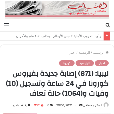
بحث
الق
عن
رأي- الحروب الأهلية لا تبني الأوطان. وتخلف الانقسام والأحزان..
الرئيسية
/
الرئيسية
/
اخبار
اخبار
الرئيسية
كورونا
ليبيا: (871) إصابة جديدة بفيروس
كورونا في 24 ساعة وتسجيل (10)
وفيات و(1064) حالة تعاف
ابوبكر مصطفى
أ
29/01/2021
0
932
دقيقة واحدة
ر