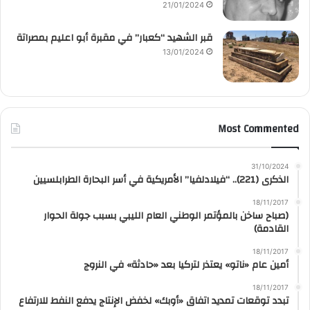
21/01/2024
قبر الشهيد “كعبار” في مقبرة أبو اعليم بمصراتة
13/01/2024
Most Commented
31/10/2024
الذكرى (221).. “فيلادلفيا” الأمريكية في أسر البحارة الطرابلسيين
18/11/2017
(صباح ساخن بالمؤتمر الوطني العام الليبي بسبب جولة الحوار
القادمة)
18/11/2017
أمين عام «ناتو» يعتذر لتركيا بعد «حادثة» في النروج
18/11/2017
تبدد توقعات تمديد اتفاق «أوبك» لخفض الإنتاج يدفع النفط للارتفاع