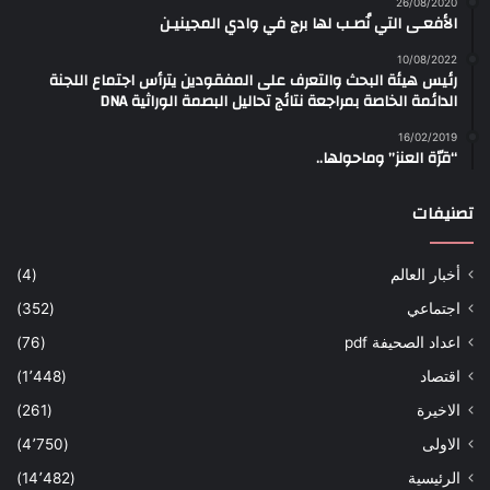
26/08/2020
الأفعـى التي نُصـب لها برج في وادي المجينيـن
10/08/2022
رئيس هيئة البحث والتعرف على المفقودين يترأس اجتماع اللجنة
الدائمة الخاصة بمراجعة نتائج تحاليل البصمة الوراثية DNA
16/02/2019
“قرّة العنز” وماحولها..
تصنيفات
أخبار العالم
(4)
اجتماعي
(352)
اعداد الصحيفة pdf
(76)
اقتصاد
(1٬448)
الاخيرة
(261)
الاولى
(4٬750)
الرئيسية
(14٬482)