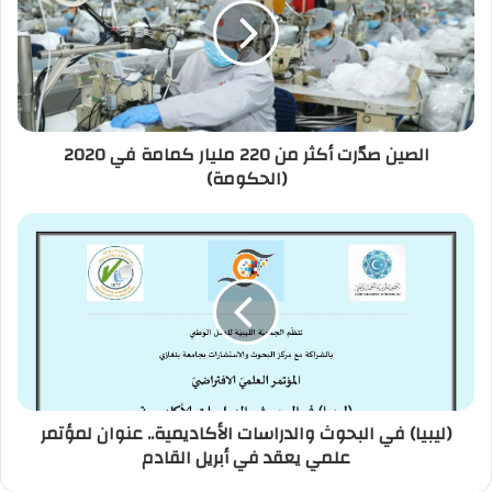
ل
إ
ل
ك
ت
ر
الصين صدّرت أكثر من 220 مليار كمامة في 2020
و
(الحكومة)
ن
ي
(ليبيا) في البحوث والدراسات الأكاديمية.. عنوان لمؤتمر
علمي يعقد في أبريل القادم