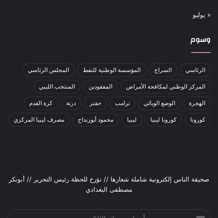
« يوليو
وسوم
الرئاسي
السراج
المؤسسة الوطنية للنفط
المجلس الرئاسي
المركز الوطني لمكافحة الأمراض
المفقودين
المنتخب الليبي
الهجرة
الوضع الوبائي
ترامب
حفتر
درنة
كرة القدم
كورونا
كورونا ليبيا
ليبيا
محمود أبوزنداح
مصرف ليبيا المركزي
صحيقة الناس إلكترونية شاملة شعارها // نؤرخ للحظة رئيس التحرير // أبوبكر
مصطفى البغدادي
أدخل