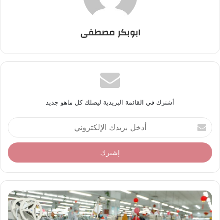
ابوبكر مصطفى
أشترك في القائمة البريدية ليصلك كل ماهو جديد
أ
د
خ
ل
ب
ر
ي
د
ك
ا