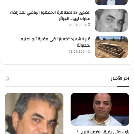
الذكرى 35 لمظاهرة الجمهور الرياضي بعد إلغاء
مباراة ليبيا.. الجزائر
21/01/2024
قبر الشهيد “كعبار” في مقبرة أبو اعليم
بمصراتة
13/01/2024
اخر الأخبار
رأي- متي يفيق الضمير الليبي؟