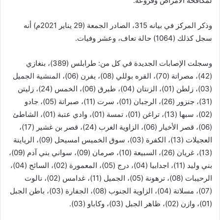
لمكافحة الأمراض وفروعه.
وذكر المركز في بيانه 315، الصادر الجمعة (29 يناير 2021م) أنه
سجل كذلك (1064) حالة تعاف، وعشر وفيات.
وسجلت الإصابات الجديدة في كل من: طرابلس (389)، بنغازي
(42)، مصراتة (70)، القره بوللي (08)، يفرن (06)، المنشية الجميل
(03)، زلطن (01)، الزنتان (04)، طبرق (06)، الخمس (24)، زليتن
(31)، جنزور (26)، الرجبان (01)، سرت (11)، صبراتة (05)، جادو
(02)، سبها (13)، تراغن (01)، تمسة (01)، وادي عتبة (01)، الشاطئ
(06)، قصر الأخيار (06)، الزاوية الغرب (24)، قصر بن غشير (17)،
العجيلات (13)، الكفرة (03)، سوق الخميس امسيحل (09)، الرياينة
(13)، غريان (26)، السبيعة (10)، صرمان (09)، سواني بني آدم (09)،
بني وليد (11)، اجدابيا (04)، درج (05)، المعمورة (02)، السائح (04)،
الرحيبات (08)، ترهونة (05)، الجميل (11)، غدامس (02)، نالوت
(07)، مسلاتة (04)، الزاوية الجنوب (08)، الجفارة (03)، باطن الجبل
(01)، وازن (02)، ظاهر الجبل (03)، وكاباو (03).