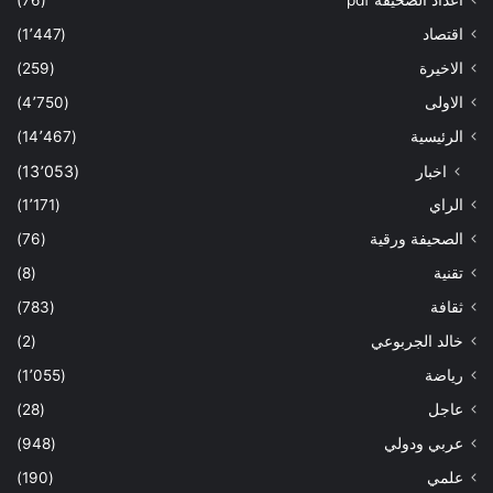
اعداد الصحيفة pdf
(76)
اقتصاد
(1٬447)
الاخيرة
(259)
الاولى
(4٬750)
الرئيسية
(14٬467)
اخبار
(13٬053)
الراي
(1٬171)
الصحيفة ورقية
(76)
تقنية
(8)
ثقافة
(783)
خالد الجربوعي
(2)
رياضة
(1٬055)
عاجل
(28)
عربي ودولي
(948)
علمي
(190)