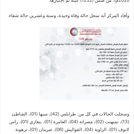
2020م)، من ضمن (1232) عينة تم اختبارها.
وأفاد المركز أنه سجل حالة وفاة وحيدة، وستة وعشرين حالة شفاء.
وسجلت الحالات في كل من: طرابلس (42)، سبها (01)، الشاطئ
(13)، تمنهنت (02)، مصراتة (04)، العامرة (01)، بنغازي (01)، راس
لانوف (01)، الزاوية (04)، القواليش (06)، صرمان (01)، ترهونة