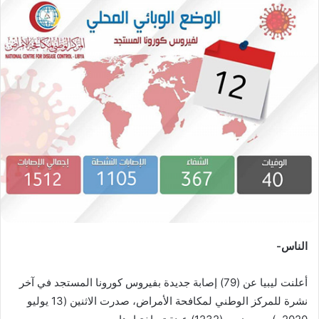
س
ل
ب
ر
ي
د
ا
إ
ل
ك
ت
ر
و
ن
الناس-
ي
ا
أعلنت ليبيا عن (79) إصابة جديدة بفيروس كورونا المستجد في آخر
نشرة للمركز الوطني لمكافحة الأمراض، صدرت الاثنين (13 يوليو