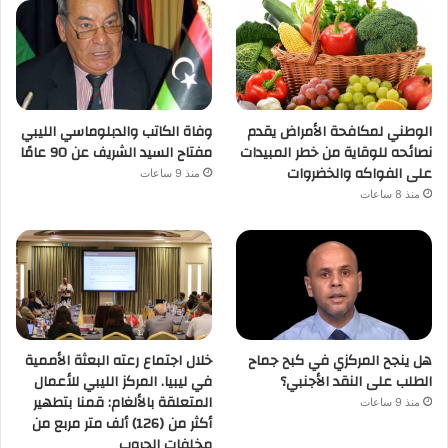
الوطني لمكافحة الأمراض يقدم
وفاة الكاتب والدبلوماسي الليبي
نصائحه للوقاية من خطر المبيدات
مفتاح السيد الشريف عن 90 عامًا
على الفواكه والخضروات
منذ 9 ساعات
منذ 8 ساعات
هل ينجح المركزي في كبح جماح
خلال اجتماع رعته البعثة الأممية
الطلب على النقد الأجنبي؟
في ليبيا. المركز الليبي للأعمال
المتعلقة بالألغام: قمنا بتطهير
منذ 9 ساعات
أكثر من (126) ألف متر مربع من
مخلفات الحروب