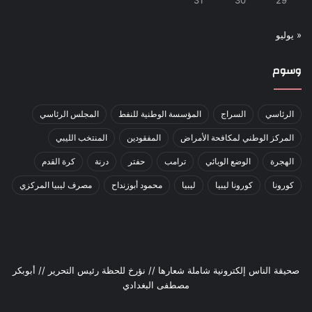
« يوليو
وسوم
الرئاسي
السراج
المؤسسة الوطنية للنفط
المجلس الرئاسي
المركز الوطني لمكافحة الأمراض
المفقودين
المنتخب الليبي
الهجرة
الوضع الوبائي
ترامب
حفتر
درنة
كرة القدم
كورونا
كورونا ليبيا
ليبيا
محمود أبوزنداح
مصرف ليبيا المركزي
صحيقة الناس إلكترونية شاملة شعارها // نؤرخ للحظة رئيس التحرير // أبوبكر
مصطفى البغدادي