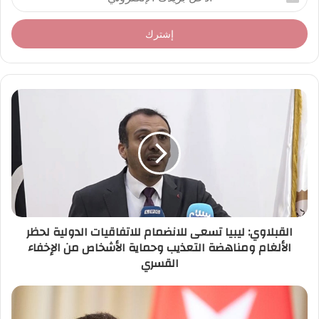
د
خ
ل
ب
ر
ي
د
ك
ا
ل
إ
ل
ك
ت
ر
القبلاوي: ليبيا تسعى للانضمام للاتفاقيات الدولية لحظر
و
الألغام ومناهضة التعذيب وحماية الأشخاص من الإخفاء
ن
القسري
ي