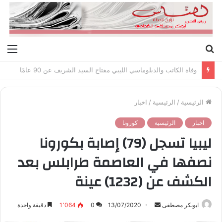
بحث
الق
عن
وفاة الكاتب والدبلوماسي الليبي مفتاح السيد الشريف عن 90 عامًا
الرئيسية
/
الرئيسية
/
اخبار
اخبار
الرئيسية
كورونا
ليبيا تسجل (79) إصابة بكورونا
نصفها في العاصمة طرابلس بعد
الكشف عن (1232) عينة
ابوبكر مصطفى
أ
13/07/2020
0
1٬064
دقيقة واحدة
ر