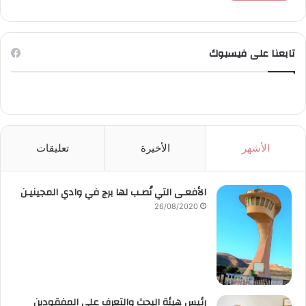
تابعنا على فيسبوك
الأشهر
الأخيرة
تعليقات
الأفعـى التي نُصـب لها برج في وادي المجينيـن
26/08/2020
رئيس هيئة البحث والتعرف على المفقودين