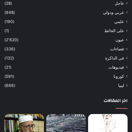
عاجل
(28)
عربي ودولي
(948)
علمي
(190)
على الحائط
(1)
عيون
(2٬620)
فضاءات
(336)
في الذاكرة
(132)
فيديوهات
(21)
كورونا
(591)
ليبيا
(666)
اخر المقالات