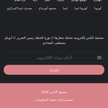
كورونا
كورونا ليبيا
ليبيا
محمود أبوزنداح
مصرف ليبيا المركزي
صحيقة الناس إلكترونية شاملة شعارها // نؤرخ للحظة رئيس التحرير // أبوبكر
مصطفى البغدادي
أدخل
بريدك
الإلكتروني
صحيفة ألناس 2026
تصميم إدارة تقنية المعلومات