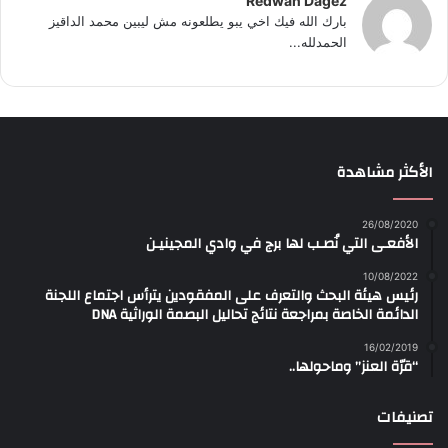
Redwan Dagez
بارك الله فيك اخي يبو يطلعونه مش ليبين محمد الداقيز
الحمدلله...
الأكثر مشاهدة
26/08/2020
الأفعـى التي نُصـب لها برج في وادي المجينيـن
10/08/2022
رئيس هيئة البحث والتعرف على المفقودين يترأس اجتماع اللجنة
الدائمة الخاصة بمراجعة نتائج تحاليل البصمة الوراثية DNA
16/02/2019
“قرّة العنز” وماحولها..
تصنيفات