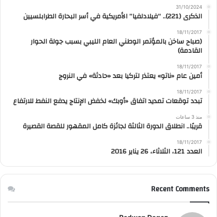
31/10/2024
الذكرى (221).. “فيلادلفيا” الأمريكية في أسر البحارة الطرابلسيين
18/11/2017
(صباح ساخن بالمؤتمر الوطني العام الليبي بسبب جولة الحوار
القادمة)
18/11/2017
أمين عام «ناتو» يعتذر لتركيا بعد «حادثة» في النروج
18/11/2017
تبدد توقعات تمديد اتفاق «أوبك» لخفض الإنتاج يدفع النفط للارتفاع
منذ 3 ساعات
قريبًا.. انطلاق الدورة الثالثة لجائزة كامل المقهور للقصة القصيرة
18/11/2017
العدد 121، الثلاثاء، 26 يناير 2016
Recent Comments