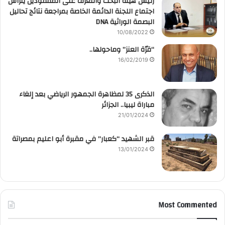
رئيس هيئة البحث والتعرف على المفقودين يترأس
اجتماع اللجنة الدائمة الخاصة بمراجعة نتائج تحاليل
البصمة الوراثية DNA
10/08/2022
“قرّة العنز” وماحولها..
16/02/2019
الذكرى 35 لمظاهرة الجمهور الرياضي بعد إلغاء
مباراة ليبيا.. الجزائر
21/01/2024
قبر الشهيد “كعبار” في مقبرة أبو اعليم بمصراتة
13/01/2024
Most Commented