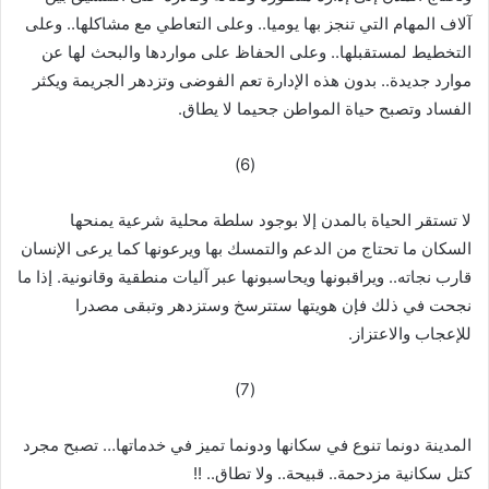
آلاف المهام التي تنجز بها يوميا.. وعلى التعاطي مع مشاكلها.. وعلى
التخطيط لمستقبلها.. وعلى الحفاظ على مواردها والبحث لها عن
موارد جديدة.. بدون هذه الإدارة تعم الفوضى وتزدهر الجريمة ويكثر
الفساد وتصبح حياة المواطن جحيما لا يطاق.
(6)
لا تستقر الحياة بالمدن إلا بوجود سلطة محلية شرعية يمنحها
السكان ما تحتاج من الدعم والتمسك بها ويرعونها كما يرعى الإنسان
قارب نجاته.. ويراقبونها ويحاسبونها عبر آليات منطقية وقانونية. إذا ما
نجحت في ذلك فإن هويتها ستترسخ وستزدهر وتبقى مصدرا
للإعجاب والاعتزاز.
(7)
المدينة دونما تنوع في سكانها ودونما تميز في خدماتها… تصبح مجرد
كتل سكانية مزدحمة.. قبيحة.. ولا تطاق.. !!