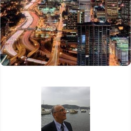
ر
ي
د
ا
إ
ل
ك
ت
ر
و
ن
ي
ا