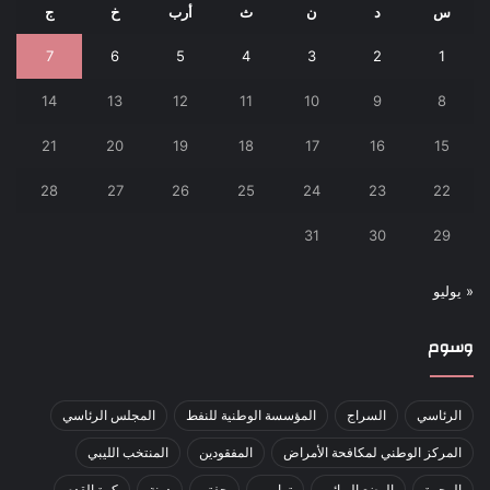
س
د
ن
ث
أرب
خ
ج
7
6
5
4
3
2
1
14
13
12
11
10
9
8
21
20
19
18
17
16
15
28
27
26
25
24
23
22
31
30
29
« يوليو
وسوم
الرئاسي
السراج
المؤسسة الوطنية للنفط
المجلس الرئاسي
المركز الوطني لمكافحة الأمراض
المفقودين
المنتخب الليبي
الهجرة
الوضع الوبائي
ترامب
حفتر
درنة
كرة القدم