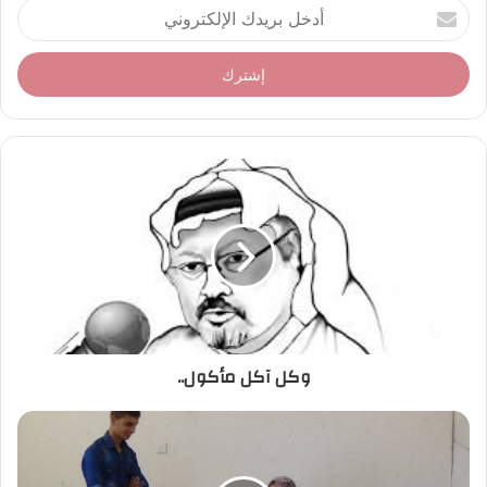
أ
د
خ
ل
ب
ر
ي
د
ك
ا
ل
إ
ل
ك
ت
ر
وكل آكل مأكول..
و
ن
ي