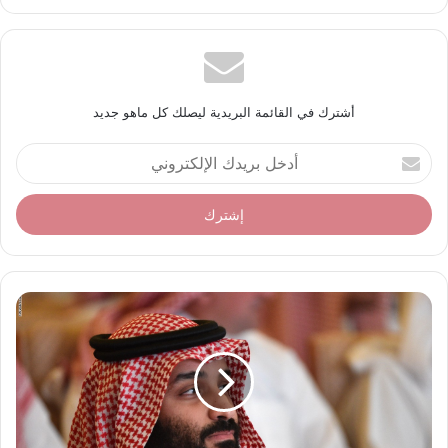
أشترك في القائمة البريدية ليصلك كل ماهو جديد
أ
د
خ
ل
ب
ر
ي
د
ك
ا
ل
إ
ل
ك
ت