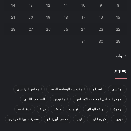
14
13
12
11
10
9
8
21
20
19
18
17
16
15
28
27
26
25
24
23
22
31
30
29
« يوليو
وسوم
الرئاسي
السراج
المؤسسة الوطنية للنفط
المجلس الرئاسي
المركز الوطني لمكافحة الأمراض
المفقودين
المنتخب الليبي
الهجرة
الوضع الوبائي
ترامب
حفتر
درنة
كرة القدم
كورونا
كورونا ليبيا
ليبيا
محمود أبوزنداح
مصرف ليبيا المركزي