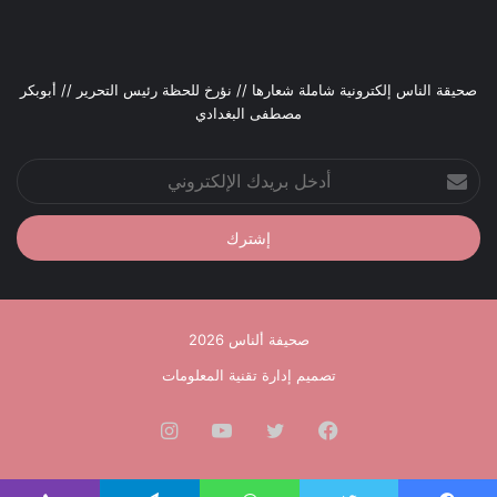
صحيقة الناس إلكترونية شاملة شعارها // نؤرخ للحظة رئيس التحرير // أبوبكر
مصطفى البغدادي
أدخل
بريدك
الإلكتروني
صحيفة ألناس 2026
تصميم إدارة تقنية المعلومات
فيسبوك
تويتر
يوتيوب
انستقرام