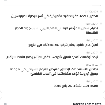
31/10/2024
الذكرى (221).. “فيلادلفيا” الأمريكية في أسر البحارة الطرابلسيين
18/11/2017
(صباح ساخن بالمؤتمر الوطني العام الليبي بسبب جولة الحوار
القادمة)
18/11/2017
أمين عام «ناتو» يعتذر لتركيا بعد «حادثة» في النروج
18/11/2017
تبدد توقعات تمديد اتفاق «أوبك» لخفض الإنتاج يدفع النفط للارتفاع
منذ 11 ساعة
تواصل الاستعدادات لإطلاق مهرجان العرعار السياحي في موعده
وفرق أوروبية تؤكد مشاركتها في ألعاب الشاطئ
18/11/2017
العدد 121، الثلاثاء، 26 يناير 2016
Recent Comments