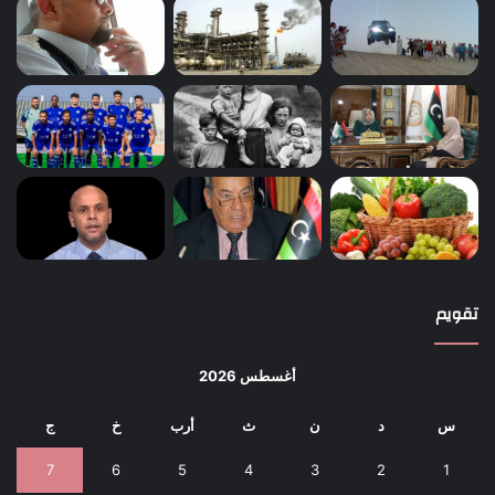
تقويم
أغسطس 2026
س
د
ن
ث
أرب
خ
ج
7
6
5
4
3
2
1