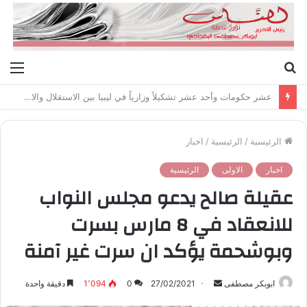
بحث
الق
عن
عشر حكومات وأحد عشر تشكيلاً وزارياً في ليبيا بين الاستقلال والانقلاب (1951 – 1969)
الرئيسية
/
الرئيسية
/
اخبار
اخبار
الاولى
الرئيسية
عقيلة صالح يدعو مجلس النواب
للانعقاد في 8 مارس بسرت
وبوشحمة يؤكد ان سرت غير آمنة
ابوبكر مصطفى
أ
27/02/2021
0
1٬094
دقيقة واحدة
ر