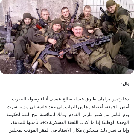
س
ل
ب
ر
ي
د
ا
إ
ل
ك
ت
ر
وال-
و
ن
دعا رئيس برلمان طبرق عقيلة صالح عيسى أثناء وصوله المغرب
ي
أمس الجمعة، أعضاء مجلس النواب إلى عقد جلسة في مدينة سرت
ا
يوم الثامن من شهر مارس القادم؛ وذلك لمناقشة منح الثقة لحكومة
الوحدة الوطنيّة إذا ما أكدت اللجنة العسكرية 5+5 تأمينها للمدينة،
وإذا ما تعذر ذلك فسيكون مكان الانعقاد في المقر المؤقت لمجلس