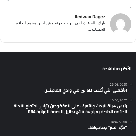
Redwan Dagez
بارك الله فيك اخي يبو يطلعونه مش ليبين محمد الداقيز
الحمدلله...
الأكثر مشاهدة
26/08/2020
الأفعـى التي نُصـب لها برج في وادي المجينيـن
10/08/2022
رئيس هيئة البحث والتعرف على المفقودين يترأس اجتماع اللجنة
الدائمة الخاصة بمراجعة نتائج تحاليل البصمة الوراثية DNA
16/02/2019
“قرّة العنز” وماحولها..