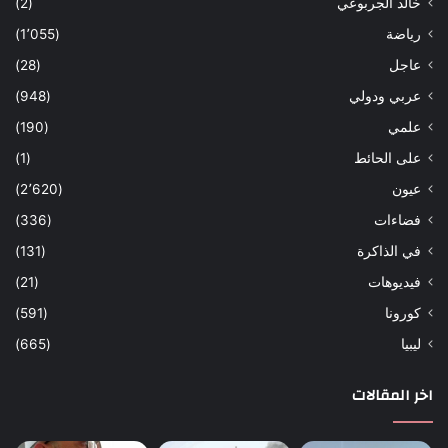
خالد الجربوعي
(2)
رياضة
(1٬055)
عاجل
(28)
عربي ودولي
(948)
علمي
(190)
على الحائط
(1)
عيون
(2٬620)
فضاءات
(336)
في الذاكرة
(131)
فيديوهات
(21)
كورونا
(591)
ليبيا
(665)
اخر المقالات