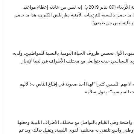
وأوضح سلامة في مقابلة تلفزيونية أذاعتها قناة الحرة الأمريكية الأربعاء (09 يناير 2019م) إنه ليس من عادته إعطاء مواعيد
ا ما حصل بالنسبة للترتيبات الأمنية بطرابلس الكبرى، هذا ما حصل
عتباطية ليس من طبعي”.
ستوى الأول تحسين ظروف الحياة اليومية بالنسبة للمواطنين، ولديه
ى السياسي حيث يتواصل مع مختلف الأطراف في ليبيا لإنجاز
لا يهم الليبيين كثيرا “لهذا أجد صعوبة في إقناع الناس به؛ لأنهم
ت السياسية”- يقول سلامة.
واضحة وهي القيام بالتواصل مع مختلف الأطراف الليبية وجعلها
طني واسع تلتقي به مختلف القوى الليبية، وتقبل بذلك، ويدعم