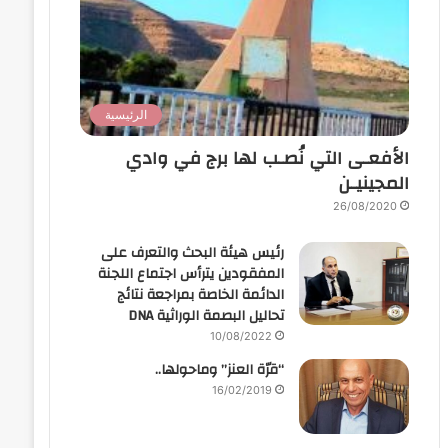
الرئيسية
الأفعـى التي نُصـب لها برج في وادي
المجينيـن
26/08/2020
رئيس هيئة البحث والتعرف على
المفقودين يترأس اجتماع اللجنة
الدائمة الخاصة بمراجعة نتائج
تحاليل البصمة الوراثية DNA
10/08/2022
“قرّة العنز” وماحولها..
16/02/2019