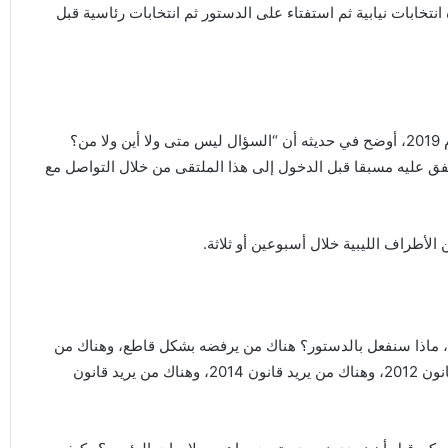
نتخابات نيابية ثم استفتاء على الدستور ثم انتخابات رئاسية قبل
وحول الملتقى الوطني الجامع الذي وصفه سلامة بحدث العام 2019، أوضح في حديثه أن “السؤال ليس متى ولا أين ولا من؟
فق عليه مسبقا قبل الدخول إلى هذا الملتقى من خلال التواصل مع
لأطراف الليبية خلال أسبوعين أو ثلاثة.
آن، ماذا سنفعل بالدستور؟ هناك من يرفضه بشكل قاطع، وهناك من
يقبله، وهناك خلاف أيضا حول قانون الانتخاب هناك من يريد قانون 2012، وهناك من يريد قانون 2014، وهناك من يريد قانون