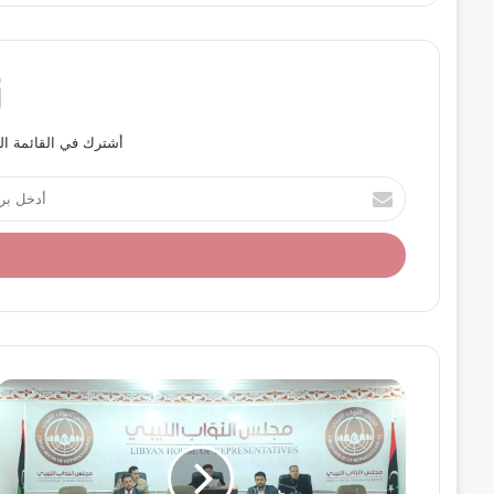
أشترك في القائمة ال
أ
د
خ
ل
ب
ر
ي
د
ك
ا
ل
إ
ل
ك