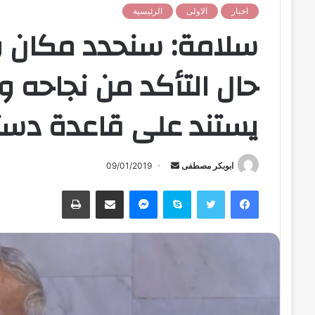
اخبار
الاولى
الرئيسية
سلامة: سنحدد مكان و
حال التأكد من نجاحه و
يستند على قاعدة دست
ابوبكر مصطفى
أ
09/01/2019
ر
فيسبوك
تويتر
سكايب
ماسنجر
مشاركة عبر البريد
طباعة
س
ل
ب
ر
ي
د
ا