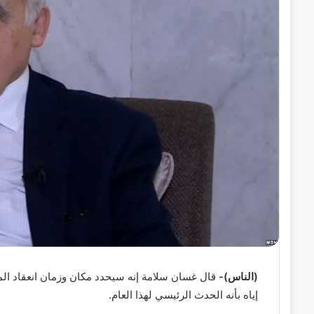
إ
ل
ك
ت
ر
و
ن
ي
ا
(الناس)-
إياه بأنه الحدث الرئيسي لهذا العام.