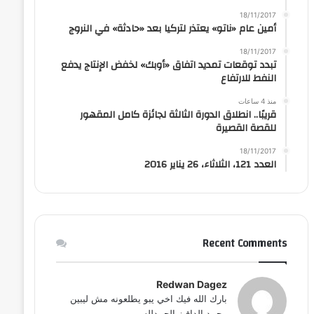
18/11/2017
أمين عام «ناتو» يعتذر لتركيا بعد «حادثة» في النروج
18/11/2017
تبدد توقعات تمديد اتفاق «أوبك» لخفض الإنتاج يدفع
النفط للارتفاع
منذ 4 ساعات
قريبًا.. انطلاق الدورة الثالثة لجائزة كامل المقهور
للقصة القصيرة
18/11/2017
العدد 121، الثلاثاء، 26 يناير 2016
Recent Comments
Redwan Dagez
بارك الله فيك اخي يبو يطلعونه مش ليبين
محمد الداقيز الحمدلله...