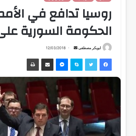
روسيا تدافع في الأمم
الحكومة السورية على
ابوبكر مصطفى
أ
12/03/2018
ر
فيسبوك
تويتر
سكايب
ماسنجر
مشاركة عبر البريد
طباعة
س
ل
ب
ر
ي
د
ا
إ
ل
ك
ت