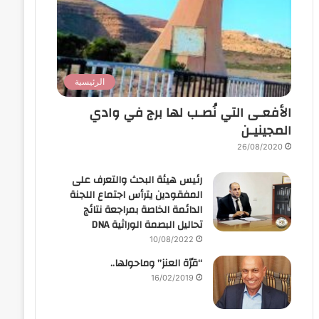
الرئيسية
الأفعـى التي نُصـب لها برج في وادي
المجينيـن
26/08/2020
رئيس هيئة البحث والتعرف على
المفقودين يترأس اجتماع اللجنة
الدائمة الخاصة بمراجعة نتائج
تحاليل البصمة الوراثية DNA
10/08/2022
“قرّة العنز” وماحولها..
16/02/2019