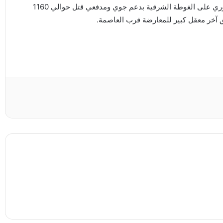
وقال المرصد السوري لحقوق الإنسان إن هجوم الجيش السوري على الغوطة الشرقية بدعم جوي ومدفعي قتل حوالي 1160