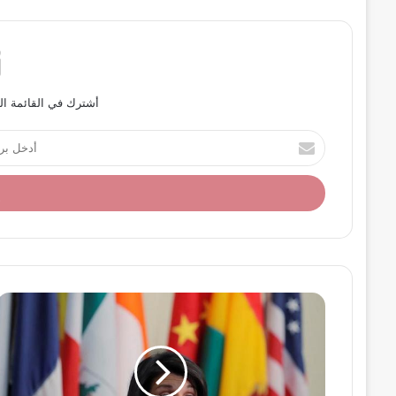
أشترك في القائمة ال
أ
د
خ
ل
ب
ر
ي
د
ك
ا
ل
إ
ل
ك