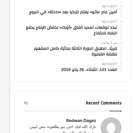
18/11/2017
أمين عام «ناتو» يعتذر لتركيا بعد «حادثة» في النروج
18/11/2017
تبدد توقعات تمديد اتفاق «أوبك» لخفض الإنتاج يدفع
النفط للارتفاع
منذ 7 ساعات
قريبًا.. انطلاق الدورة الثالثة لجائزة كامل المقهور
للقصة القصيرة
18/11/2017
العدد 121، الثلاثاء، 26 يناير 2016
Recent Comments
Redwan Dagez
بارك الله فيك اخي يبو يطلعونه مش ليبين
محمد الداقيز الحمدلله...