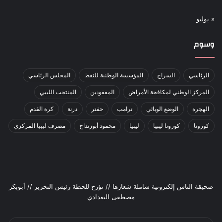
« يوليو
وسوم
الرئاسي
السراج
المؤسسة الوطنية للنفط
المجلس الرئاسي
المركز الوطني لمكافحة الأمراض
المفقودين
المنتخب الليبي
الهجرة
الوضع الوبائي
ترامب
حفتر
درنة
كرة القدم
كورونا
كورونا ليبيا
ليبيا
محمود أبوزنداح
مصرف ليبيا المركزي
صحيقة الناس إلكترونية شاملة شعارها // نؤرخ للحظة رئيس التحرير // أبوبكر
مصطفى البغدادي