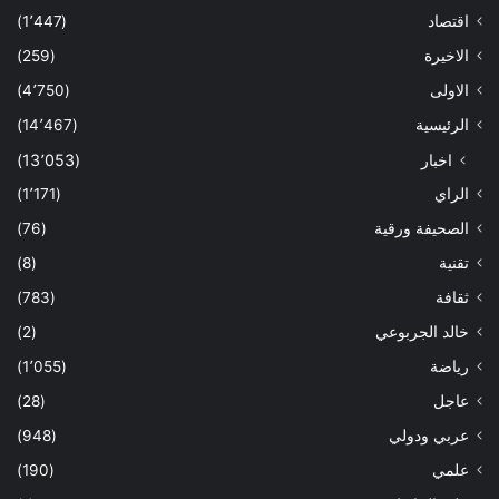
اقتصاد
(1٬447)
الاخيرة
(259)
الاولى
(4٬750)
الرئيسية
(14٬467)
اخبار
(13٬053)
الراي
(1٬171)
الصحيفة ورقية
(76)
تقنية
(8)
ثقافة
(783)
خالد الجربوعي
(2)
رياضة
(1٬055)
عاجل
(28)
عربي ودولي
(948)
علمي
(190)