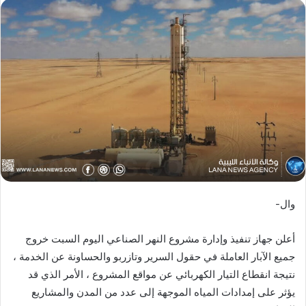
س
ل
ب
ر
ي
د
ا
إ
ل
ك
ت
ر
وال-
و
ن
أعلن جهاز تنفيذ وإدارة مشروع النهر الصناعي اليوم السبت خروج
ي
ا
جميع الآبار العاملة في حقول السرير وتازربو والحساونة عن الخدمة ،
نتيجة انقطاع التيار الكهربائي عن مواقع المشروع ، الأمر الذي قد
يؤثر على إمدادات المياه الموجهة إلى عدد من المدن والمشاريع