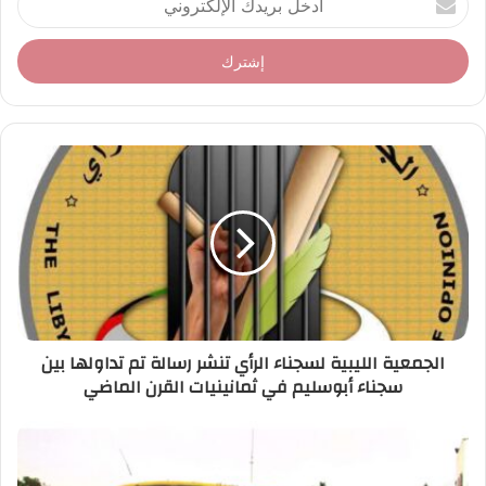
د
خ
ل
ب
ر
ي
د
ك
ا
ل
إ
ل
ك
ت
ر
الجمعية الليبية لسجناء الرأي تنشر رسالة تم تداولها بين
و
سجناء أبوسليم في ثمانينيات القرن الماضي
ن
ي