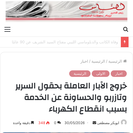
بحث
الق
عن
وفاة الكاتب والدبلوماسي الليبي مفتاح السيد الشريف عن 90 عامًا
الرئيسية
/
الرئيسية
/
اخبار
اخبار
الاولى
الرئيسية
خروج الآبار العاملة بحقول السرير
وتازربو والحساونة عن الخدمة
بسبب انقطاع الكهرباء
ابوبكر مصطفى
أ
30/05/2026
0
348
دقيقة واحدة
ر