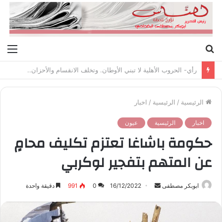
بحث
الق
عن
رأي- الحروب الأهلية لا تبني الأوطان. وتخلف الانقسام والأحزان..
الرئيسية
/
الرئيسية
/
اخبار
اخبار
الرئيسية
عيون
حكومة باشاغا تعتزم تكليف محامٍ
عن المتهم بتفجير لوكربي
ابوبكر مصطفى
أ
16/12/2022
0
991
دقيقة واحدة
ر
س
ل