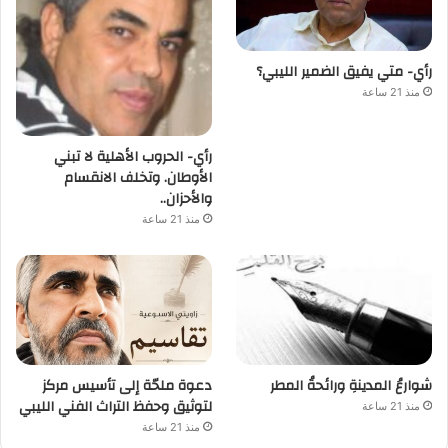
رأي- متي يفيق الضمير الليبي؟
منذ 21 ساعة
رأي- الحروب الأهلية لا تبني
الأوطان. وتخلف الانقسام
والأحزان..
منذ 21 ساعة
شوارعُ المدينةِ ورائحةُ المطر
دعوة ملحّة إلى تأسيس مركز
لتوثيق وحفظ التراث الفني الليبي
منذ 21 ساعة
منذ 21 ساعة