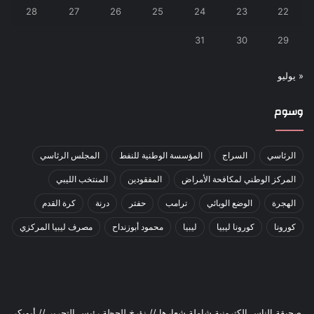
28
27
26
25
24
23
22
31
30
29
« يوليو
وسوم
الرئاسي
السراج
المؤسسة الوطنية للنفط
المجلس الرئاسي
المركز الوطني لمكافحة الأمراض
المفقودين
المنتخب الليبي
الهجرة
الوضع الوبائي
ترامب
حفتر
درنة
كرة القدم
كورونا
كورونا ليبيا
ليبيا
محمود أبوزنداح
مصرف ليبيا المركزي
صحيقة الناس إلكترونية شاملة شعارها // نؤرخ للحظة رئيس التحرير // أبوبكر