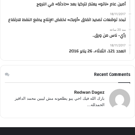
أمين عام «ناتو» يعتذر لتركيا بعد «حادثة» في النروج
18/11/2017
تبدد توقعات تمديد اتفاق «أوبك» لخفض الإنتاج يدفع النفط للارتفاع
منذ 20 ساعة
رأي- ناس من ورق..
18/11/2017
العدد 121، الثلاثاء، 26 يناير 2016
Recent Comments
Redwan Dagez
بارك الله فيك اخي يبو يطلعونه مش ليبين محمد الداقيز
الحمدلله...