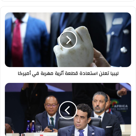
ر
ي
د
ك
ا
ل
إ
ل
ك
ت
ر
ليبيا تعلن استعادة قطعة أثرية مهربة في أميركا
و
ن
ي