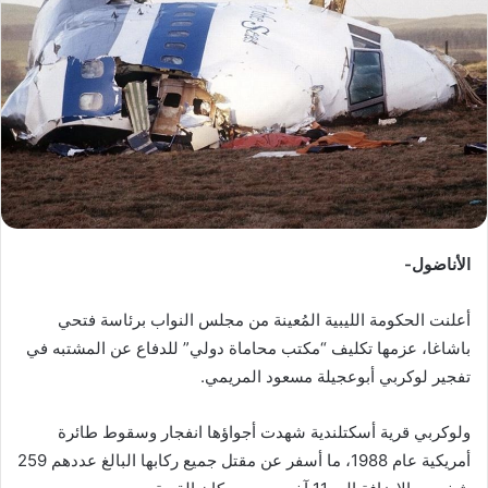
ب
ر
ي
د
ا
إ
ل
ك
ت
ر
الأناضول-
و
ن
أعلنت الحكومة الليبية المُعينة من مجلس النواب برئاسة فتحي
ي
باشاغا، عزمها تكليف “مكتب محاماة دولي” للدفاع عن المشتبه في
ا
تفجير لوكربي أبوعجيلة مسعود المريمي.
ولوكربي قرية أسكتلندية شهدت أجواؤها انفجار وسقوط طائرة
أمريكية عام 1988، ما أسفر عن مقتل جميع ركابها البالغ عددهم 259