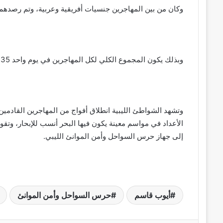
وكان من بين المهاجرين جنسيات أفريقية وعربية، وتم رصدهم على بعد 14 ميل شمال م
وبذلك يكون المجموع الكلي لكل المهاجرين في يوم واحد 335 بينهم 52 امرأة وسبعة أطفال.
وتشهد الشواطئ الليبية انطلاق أفواج من المهاجرين القادمين
الأعداد في مواسم معينة يكون فيها البحر أنسب للإبحار، وتق
إلى جهاز حرس السواحل وأمن الموانئ الليبي.
أيوب قاسم
حرس السواحل وأمن الموانئ