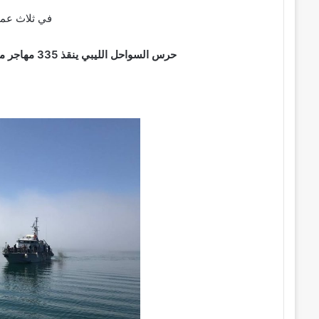
في ثلاث عمل
حرس السواحل الليبي ينقذ 335 مهاجر من عرض البحر في يوم واحد بينهم نساء وأطفال