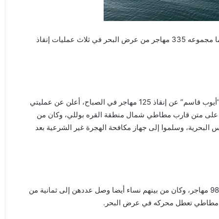
أعلن جهاز حرس السواحل وأمن الموانئ عن إنقاذ ما مجموعه 335 مهاجر من عرض البحر في ثلاث عمليات إنقاذ
فبعد أن أعلن الجهاز عبر الناطق باسم البحرية الليبية العميد “أيوب قاسم” عن إنقاذ 125 مهاجر في الصباح، أعلن عن عمليتي
نقذ في ثاني العمليات (112) مهاجر كانوا على متن قارب مطاطي شمال منطقة القره بوللي، وكان من
بلس البحرية، وسلموا إلى جهاز مكافحة الهجرة غير الشرعية بعد
وفي عملية إنقاذ ثالثة في نفس اليوم أعلن “قاسم” عن إنقاذ 98 مهاجر، وكان من بينهم نساء أيضا وصل عددهن إلى ثمانية من
ب مطاطي تعطل محركه في عرض البحر.