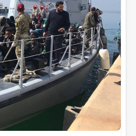
ر
و
ن
ي
ا