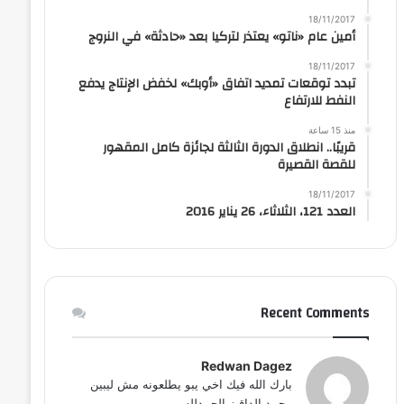
18/11/2017
أمين عام «ناتو» يعتذر لتركيا بعد «حادثة» في النروج
18/11/2017
تبدد توقعات تمديد اتفاق «أوبك» لخفض الإنتاج يدفع
النفط للارتفاع
منذ 15 ساعة
قريبًا.. انطلاق الدورة الثالثة لجائزة كامل المقهور
للقصة القصيرة
18/11/2017
العدد 121، الثلاثاء، 26 يناير 2016
Recent Comments
Redwan Dagez
بارك الله فيك اخي يبو يطلعونه مش ليبين
محمد الداقيز الحمدلله...