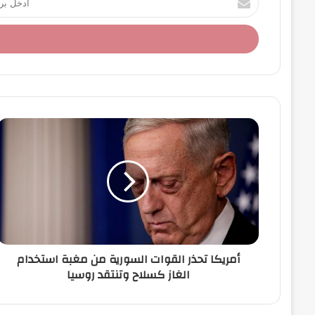
د
خ
ل
ب
ر
ي
د
ك
ا
ل
إ
ل
ك
ت
ر
و
ن
أمريكا تحذر القوات السورية من مغبة استخدام
ي
الغاز كسلاح وتنتقد روسيا