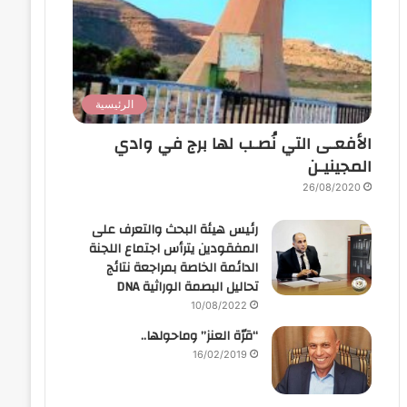
الرئيسية
الأفعـى التي نُصـب لها برج في وادي
المجينيـن
26/08/2020
رئيس هيئة البحث والتعرف على
المفقودين يترأس اجتماع اللجنة
الدائمة الخاصة بمراجعة نتائج
تحاليل البصمة الوراثية DNA
10/08/2022
“قرّة العنز” وماحولها..
16/02/2019