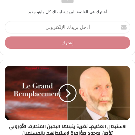
أشترك في القائمة البريدية ليصلك كل ماهو جديد
أ
د
خ
ل
ب
ر
ي
د
ك
ا
ل
إ
ل
ك
ت
ر
الاستبدال العظيم.. نظرية يتبناها اليمين المتطرف الأوروبي
و
تؤمن بوجود مؤامرة لاستبدالهم بالمسلمين
ن