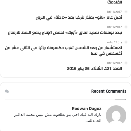
القادمة)
18/11/2017
أمين عام «ناتو» يعتذر لتركيا بعد «حادثة» في النروج
18/11/2017
تبدد توقعات تمديد اتفاق «أوبك» لخفض الإنتاج يدفع النفط للارتفاع
منذ 17 ساعة
الاستشعار عن بعد: الشمس تغرب مكسوفة جزئيا في الثاني عشر من
أغسطس في ليبيا
18/11/2017
العدد 121، الثلاثاء، 26 يناير 2016
Recent Comments
Redwan Dagez
بارك الله فيك اخي يبو يطلعونه مش ليبين محمد الداقيز
الحمدلله...