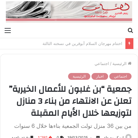
بحث
الق
عن
اختتام مهرجان السلام أبوقرين في نسخته الثالثة
الرئيسية
/
اجتماعي
اجتماعي
اخبار
الرئيسية
جمعية “بن غلبون للأعمال الخيرية”
تعلن عن الانتهاء من بناء 3 منازل
لتوزيعها خلال الأيام المقبلة
من بين 36 منزل تولت الجمعية بناءها خلال 6 سنوات
ابوبكر مصطفى
أ
19/03/2025
0
1٬292
دقيقة واحدة