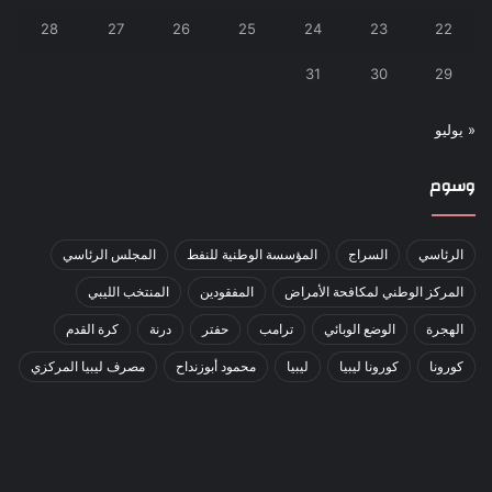
28
27
26
25
24
23
22
31
30
29
« يوليو
وسوم
الرئاسي
السراج
المؤسسة الوطنية للنفط
المجلس الرئاسي
المركز الوطني لمكافحة الأمراض
المفقودين
المنتخب الليبي
الهجرة
الوضع الوبائي
ترامب
حفتر
درنة
كرة القدم
كورونا
كورونا ليبيا
ليبيا
محمود أبوزنداح
مصرف ليبيا المركزي