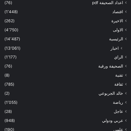
اعداد الصحيفة pdf
(76)
اقتصاد
(1٬448)
الاخيرة
(262)
الاولى
(4٬750)
الرئيسية
(14٬487)
اخبار
(13٬061)
الراي
(1٬177)
الصحيفة ورقية
(76)
تقنية
(8)
ثقافة
(785)
خالد الجربوعي
(2)
رياضة
(1٬055)
عاجل
(28)
عربي ودولي
(948)
علمي
(190)