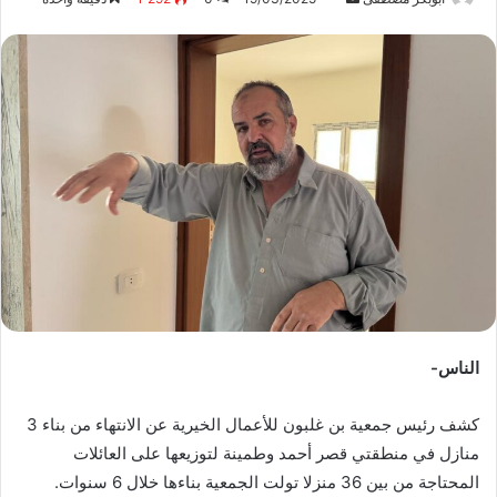
ر
س
ل
ب
ر
ي
د
ا
إ
ل
ك
ت
ر
الناس-
و
ن
كشف رئيس جمعية بن غلبون للأعمال الخيرية عن الانتهاء من بناء 3
ي
ا
منازل في منطقتي قصر أحمد وطمينة لتوزيعها على العائلات
المحتاجة من بين 36 منزلا تولت الجمعية بناءها خلال 6 سنوات.