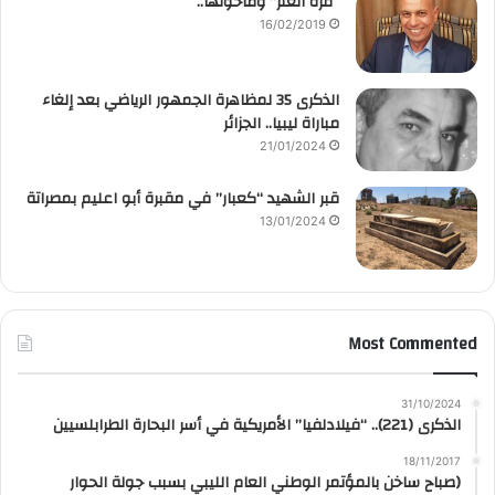
“قرّة العنز” وماحولها..
16/02/2019
الذكرى 35 لمظاهرة الجمهور الرياضي بعد إلغاء
مباراة ليبيا.. الجزائر
21/01/2024
قبر الشهيد “كعبار” في مقبرة أبو اعليم بمصراتة
13/01/2024
Most Commented
31/10/2024
الذكرى (221).. “فيلادلفيا” الأمريكية في أسر البحارة الطرابلسيين
18/11/2017
(صباح ساخن بالمؤتمر الوطني العام الليبي بسبب جولة الحوار