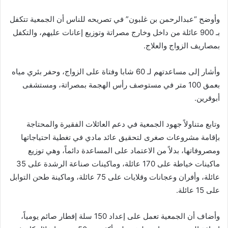
وأوضح “عبدالرحمن بن غلبون” في تصريحه للناس أن الجمعية تتكفل
بـ 900 عائلة من داخل وخارج مصراتة وتوزيع إعانات عليهم، والتكفل
بمصاريف الزواج والعلاج.
وأشار إلى مساعدتهم لـ 60 شابا وفتاة على الزواج، وحفر بئري مياه
بعمق 100 متر في مستوصف رأس الهجمة بمصراتة، ومستشفى
أبوقرين.
وتابع متناولاً جهود الجمعية في دعم العائلات الفقيرة والمحتاجة
بإقامة مشروعات صغرى لتحقيق عائد مادي في تغطية احتياجاتها
ومصروفاتها، بدلاً من الاعتماد على المساعدة دائماً، وهي توزيع
ماكينات خياطة على 170 عائلة، وماكينات صناعة الرشدة على 35
عائلة، وأفران وعجانات وقلايات على 75 عائلة، وماكينة طحن التوابل
على 15 عائلة.
وأضاف أن الجمعية تعمل على إعداد 150 سلة إفطار صائم يومياً،