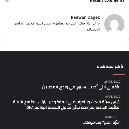
Recent Comments
Redwan Dagez
بارك الله فيك اخي يبو يطلعونه مش ليبين محمد الداقيز
الحمدلله...
الأكثر مشاهدة
26/08/2020
الأفعـى التي نُصـب لها برج في وادي المجينيـن
10/08/2022
رئيس هيئة البحث والتعرف على المفقودين يترأس اجتماع اللجنة
الدائمة الخاصة بمراجعة نتائج تحاليل البصمة الوراثية DNA
16/02/2019
“قرّة العنز” وماحولها..