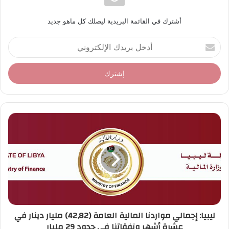
أشترك في القائمة البريدية ليصلك كل ماهو جديد
أ
د
خ
ل
ب
ر
ي
د
ك
ا
ل
إ
ل
ك
ت
ر
ليبيا: إجمالي مواردنا المالية العامة (42,82) مليار دينار في
و
عشرة أشهر ونفقاتنا في حدود 29 مليار
ن