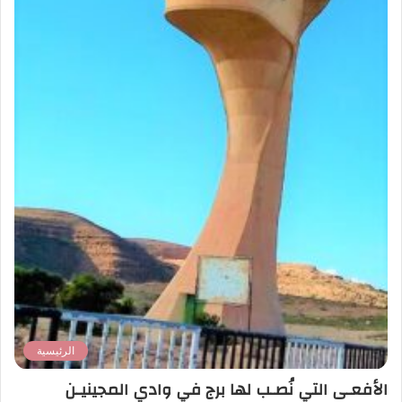
الرئيسية
الأفعـى التي نُصـب لها برج في وادي المجينيـن