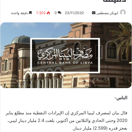
ابوبكر مصطفى
أ
23/11/2020
0
1٬202
دقيقة واحدة
ر
س
ل
ب
ر
ي
د
ا
إ
ل
ك
الناس-
ت
ر
و
قال بيان لمصرف ليبيا المركزي إن الإيرادات النفطية منذ مطلع يناير
ن
2020 وحتى الحادي والثلاثين من أكتوبر، بلغت 2.4 مليار دينار ليبي،
ي
بعجز قدره (2.599) مليار دينار.