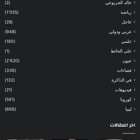
خالد الجربوعي
(2)
رياضة
(1٬055)
عاجل
(28)
عربي ودولي
(948)
علمي
(190)
على الحائط
(1)
عيون
(2٬620)
فضاءات
(336)
في الذاكرة
(132)
فيديوهات
(21)
كورونا
(591)
ليبيا
(666)
اخر المقالات