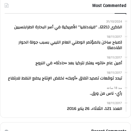
Most Commented
31/10/2024
الذكرى (221).. “فيلادلفيا” الأمريكية في أسر البحارة الطرابلسيين
18/11/2017
(صباح ساخن بالمؤتمر الوطني العام الليبي بسبب جولة الحوار
القادمة)
18/11/2017
أمين عام «ناتو» يعتذر لتركيا بعد «حادثة» في النروج
18/11/2017
تبدد توقعات تمديد اتفاق «أوبك» لخفض الإنتاج يدفع النفط للارتفاع
منذ 18 ساعة
رأي- ناس من ورق..
18/11/2017
العدد 121، الثلاثاء، 26 يناير 2016