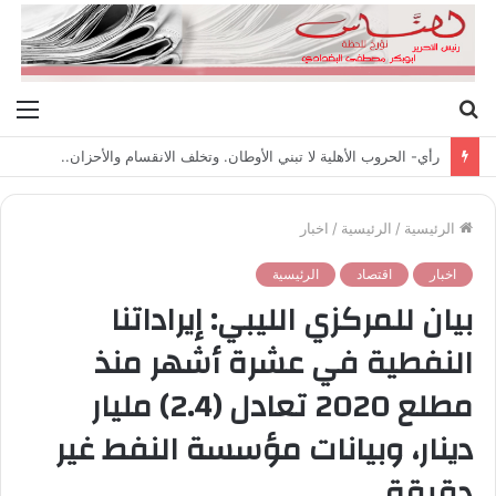
بحث
الق
عن
رأي- الحروب الأهلية لا تبني الأوطان. وتخلف الانقسام والأحزان..
الرئيسية
/
الرئيسية
/
اخبار
اخبار
اقتصاد
الرئيسية
بيان للمركزي الليبي: إيراداتنا
النفطية في عشرة أشهر منذ
مطلع 2020 تعادل (2.4) مليار
دينار، وبيانات مؤسسة النفط غير
دقيقة