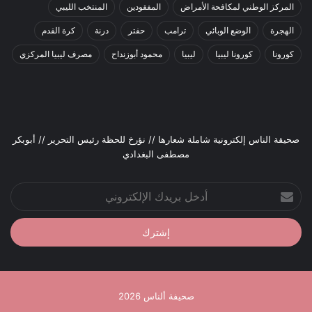
المركز الوطني لمكافحة الأمراض
المفقودين
المنتخب الليبي
الهجرة
الوضع الوبائي
ترامب
حفتر
درنة
كرة القدم
كورونا
كورونا ليبيا
ليبيا
محمود أبوزنداح
مصرف ليبيا المركزي
صحيقة الناس إلكترونية شاملة شعارها // نؤرخ للحظة رئيس التحرير // أبوبكر
مصطفى البغدادي
أدخل
بريدك
الإلكتروني
صحيفة ألناس 2026