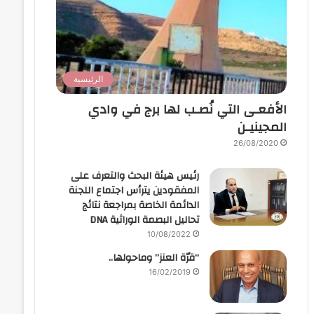
الرئيسية
الأفعـى التي نُصـب لها برج في وادي
المجينيـن
26/08/2020
رئيس هيئة البحث والتعرف على
المفقودين يترأس اجتماع اللجنة
الدائمة الخاصة بمراجعة نتائج
تحاليل البصمة الوراثية DNA
10/08/2022
“قرّة العنز” وماحولها..
16/02/2019