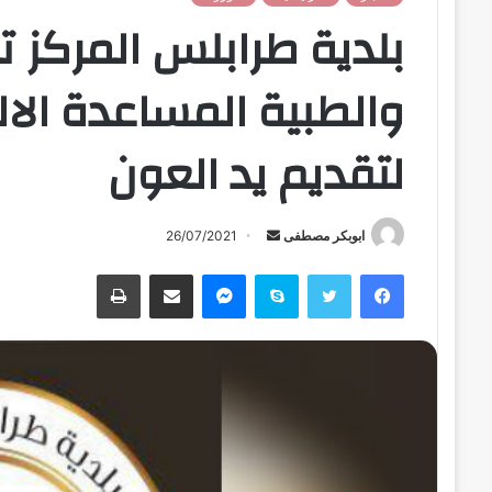
بلدية طرابلس المركز ت
والطبية المساعدة الال
لتقديم يد العون
ابوبكر مصطفى
أ
26/07/2021
ر
فيسبوك
تويتر
سكايب
ماسنجر
مشاركة عبر البريد
طباعة
س
ل
ب
ر
ي
د
ا
إ