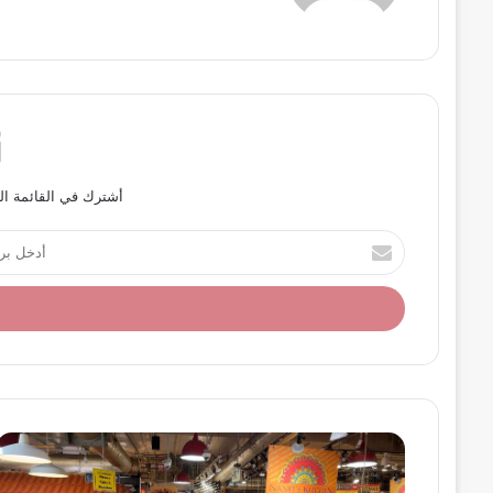
أشترك في القائمة ال
أ
د
خ
ل
ب
ر
ي
د
ك
ا
ل