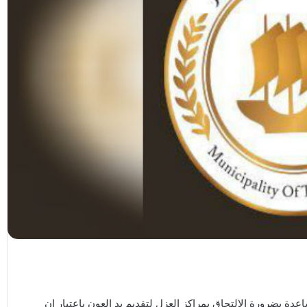
دة بضرورة الالتحاق بمراكز العزل لتقديم يد العون باعتبار ان