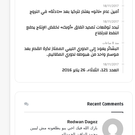
18/11/2017
أمين عام «ناتو» يعتذر لتركيا بعد «حادثة» في النروج
18/11/2017
تبدد توقعات تمديد اتفاق «أوبك» لخفض الإنتاج يدفع
النفط للارتفاع
منذ 8 ساعات
البشائر يعود إلى الدوري الليبي الممتاز لكرة القدم بعد
موسم واحد من هبوطه لدوري المظاليم..
18/11/2017
العدد 121، الثلاثاء، 26 يناير 2016
Recent Comments
Redwan Dagez
بارك الله فيك اخي يبو يطلعونه مش ليبين
محمد الداقيز الحمدلله...