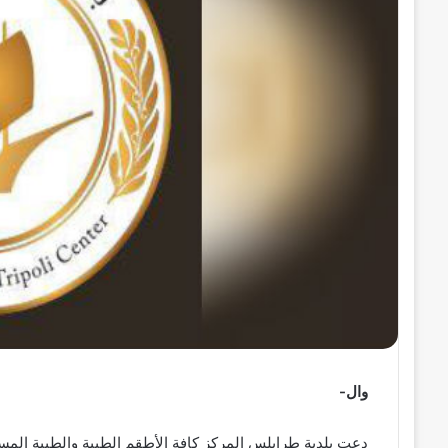
ل
ك
ت
ر
و
ن
ي
ا
وال-
دعت بلدية طرابلس المركز كافة الأطقم الطبية والطبية المساع