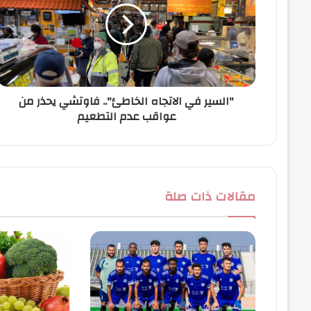
إ
ل
ك
ت
ر
و
ن
"السير في الاتجاه الخاطئ".. فاوتشي يحذر من
ي
عواقب عدم التطعيم
مقالات ذات صلة