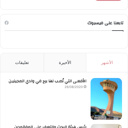
تابعنا على فيسبوك
الأشهر
الأخيرة
تعليقات
الأفعـى التي نُصـب لها برج في وادي المجينيـن
26/08/2020
رئيس هيئة البحث والتعرف على المفقودين