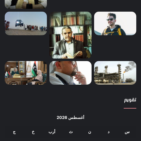
تقويم
أغسطس 2026
س
د
ن
ث
أرب
خ
ج