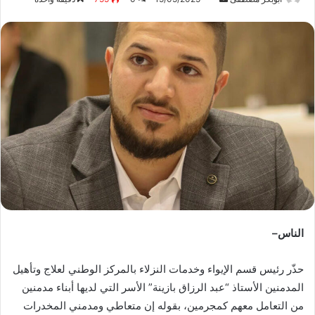
ر
س
ل
ب
ر
ي
د
ا
إ
ل
ك
ت
ر
الناس–
و
ن
حذّر رئيس قسم الإيواء وخدمات النزلاء بالمركز الوطني لعلاج وتأهيل
ي
ا
المدمنين الأستاذ “عبد الرزاق بازينة” الأسر التي لديها أبناء مدمنين
من التعامل معهم كمجرمين، بقوله إن متعاطي ومدمني المخدرات