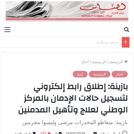
بحث
الق
عن
صفحة وحكاية،
الرئيسية
/
الرئيسية
/
اخبار
اخبار
الرئيسية
ليبيا
بازينة: إطلاق رابط إلكتروني
لتسجيل حالات الإدمان بالمركز
الوطني لعلاج وتأهيل المدمنين
بازينة: متعاطو المخدرات مرضى وليسوا مجرمين
ابوبكر مصطفى
أ
15/05/2025
0
755
دقيقة واحدة