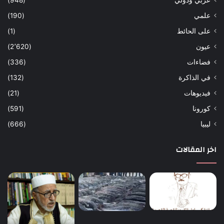
عربي ودولي
(948)
علمي
(190)
على الحائط
(1)
عيون
(2٬620)
فضاءات
(336)
في الذاكرة
(132)
فيديوهات
(21)
كورونا
(591)
ليبيا
(666)
اخر المقالات