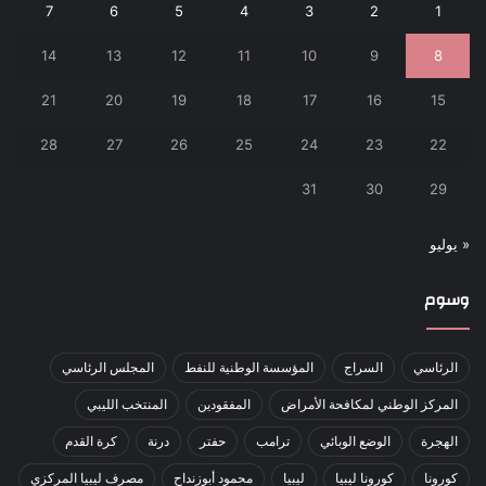
7
6
5
4
3
2
1
14
13
12
11
10
9
8
21
20
19
18
17
16
15
28
27
26
25
24
23
22
31
30
29
« يوليو
وسوم
الرئاسي
السراج
المؤسسة الوطنية للنفط
المجلس الرئاسي
المركز الوطني لمكافحة الأمراض
المفقودين
المنتخب الليبي
الهجرة
الوضع الوبائي
ترامب
حفتر
درنة
كرة القدم
كورونا
كورونا ليبيا
ليبيا
محمود أبوزنداح
مصرف ليبيا المركزي