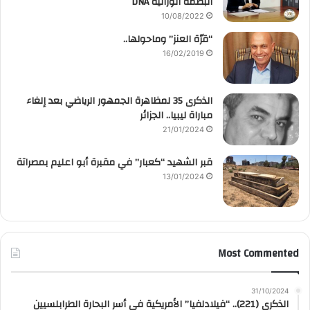
البصمة الوراثية DNA
10/08/2022
“قرّة العنز” وماحولها..
16/02/2019
الذكرى 35 لمظاهرة الجمهور الرياضي بعد إلغاء
مباراة ليبيا.. الجزائر
21/01/2024
قبر الشهيد “كعبار” في مقبرة أبو اعليم بمصراتة
13/01/2024
Most Commented
31/10/2024
الذكرى (221).. “فيلادلفيا” الأمريكية في أسر البحارة الطرابلسيين