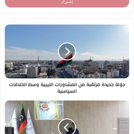
ل
ب
ر
ي
د
ك
ا
ل
إ
ل
ك
ت
ر
جولة جديدة مرتقبة من المشاورات الليبية وسط الخلافات
و
السياسية
ن
ي