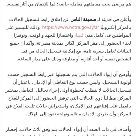
هم مرضى يجب معاملتهم معاملة خاصة؛ لما للإدمان من آثار نفسية.
وأعلن في حديثه لـ
صحيفة الناس
عن إطلاق رابط لتسجيل الحالات
بالمركز إلكترونيًا
https://www.nctra.gov.ly/ar
وذلك للتيسير على
المواطنين في كامل مدن
ليبيا
، واختصارًا للجهد والوقت، وتوفيرًا
لعناء الحضور إلى مقر المركز الكائن بمدينة مصراتة، وأكد أن جميع
البيانات تُعامل بسرية تامة، مع إمكانية تسجيل الحالة من قِبل
الشخص نفسه أو أحد أقاربه أو معارفه وذلك على مدار الساعة.
وأوضح أن إيواء الحالات التي يتم تسجيلها عبر رابط التسجيل حسب
أولوية التسجيل، وليس حسب نوع التعاطي أو الإدمان، باعتبار أن
تسجيل الحالات لا يتطلب كخطوة أولى إجراء تحاليل التعاطي بمختبر
المركز، مطالباً ذوي الحالات التي ترفض الحضور إلى المركز للعلاج
بالعمل على إقناعهم قدر الإمكان، واستعراض حالات تلقت العلاج في
المركز، وأن طريق الإدمان مظلم ونهايته تقود إلى الهلاك.
وأضاف في ذات الصدد أن إيواء الحالات يتم وفق ثلاث حالات، إحضار