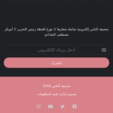
صحيقة الناس إلكترونية شاملة شعارها // نؤرخ للحظة رئيس التحرير // أبوبكر
مصطفى البغدادي
أدخل
بريدك
الإلكتروني
صحيفة ألناس 2026
تصميم إدارة تقنية المعلومات
فيسبوك
تويتر
يوتيوب
انستقرام