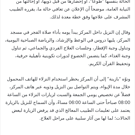
الحالة بنفسها “طوعاً”، أو إحضارها من قبل ذويها، أو إحالتها من
النيابة العامة، موضحاً أن الإعلان عن تعافي حالة ما، يقرره الطبيب
المشرف على علاجها وفق خطة معدة لذلك.
وقال إن النزيل داخل المركز يبدأ يومه بأداء صلاة الفجر في مسجد
المركز، يليها دروس في الوعظ والإرشاد، والرياضة الصباحية اليومية،
وتناول وجبة الإفطار، وجلسات العلاج الفردي والجماعي، ثم تناول
وجبة الغذاء، كما يتضمن الخضوع لدورات تكوينية تأهيلية حرفية،
وتحفيظ القرآن الكريم.
ونوّه “بازينة” إلى أن المركز يحظر استخدام النزلاء للهاتف المحمول
خلال مدة الإيواء، ويتم التواصل بين النزيل وذويه عبر هاتف المركز،
فضلاً عن تخصيص يومي الجمعة والسبت لزيارات النزلاء من الساعة
08:00 صباحاً حتى الساعة 06:00 مساءً، وأن السماح للنزيل بالزيارة
يعتمد على تعليمات الطبيب المعالج الذي قد يرفض الزيارة لبعض
الحالات؛ لما لها من آثار سلبية على مراحل العلاج.