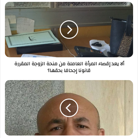
د
ك
ا
ل
إ
ل
ك
ت
ر
ألا يعد إقصاء المرأة العاملة من منحة الزوجة المقررة
و
قانونا إجحافا بحقها؟
ن
ي