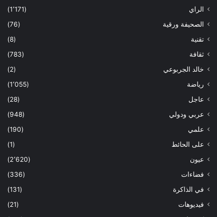
الراي
(1٬171)
الصحيفة ورقية
(76)
تقنية
(8)
ثقافة
(783)
خالد الجربوعي
(2)
رياضة
(1٬055)
عاجل
(28)
عربي ودولي
(948)
علمي
(190)
على الحائط
(1)
عيون
(2٬620)
فضاءات
(336)
في الذاكرة
(131)
فيديوهات
(21)