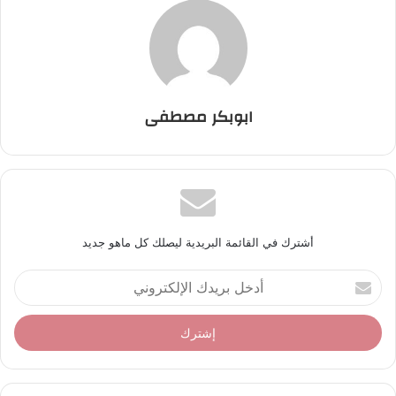
ابوبكر مصطفى
أشترك في القائمة البريدية ليصلك كل ماهو جديد
أ
د
خ
ل
ب
ر
ي