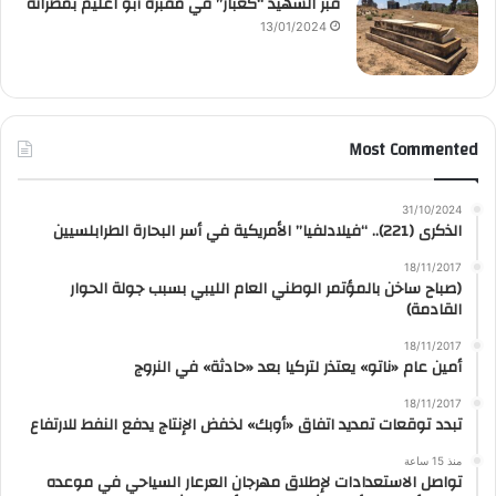
قبر الشهيد “كعبار” في مقبرة أبو اعليم بمصراتة
13/01/2024
Most Commented
31/10/2024
الذكرى (221).. “فيلادلفيا” الأمريكية في أسر البحارة الطرابلسيين
18/11/2017
(صباح ساخن بالمؤتمر الوطني العام الليبي بسبب جولة الحوار
القادمة)
18/11/2017
أمين عام «ناتو» يعتذر لتركيا بعد «حادثة» في النروج
18/11/2017
تبدد توقعات تمديد اتفاق «أوبك» لخفض الإنتاج يدفع النفط للارتفاع
منذ 15 ساعة
تواصل الاستعدادات لإطلاق مهرجان العرعار السياحي في موعده