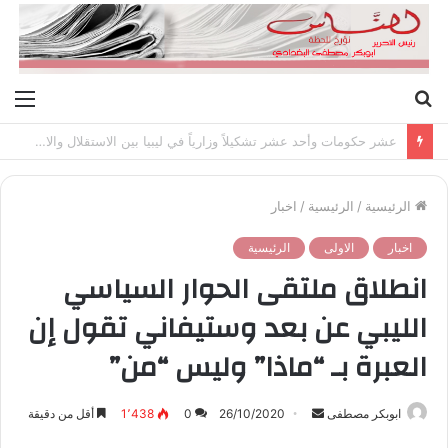
بحث
الق
عن
عشر حكومات وأحد عشر تشكيلاً وزارياً في ليبيا بين الاستقلال والانقلاب (1951 – 1969)
الرئيسية
/
الرئيسية
/
اخبار
اخبار
الاولى
الرئيسية
انطلاق ملتقى الحوار السياسي
الليبي عن بعد وستيفاني تقول إن
العبرة بـ “ماذا” وليس “من”
ابوبكر مصطفى
أ
26/10/2020
0
1٬438
أقل من دقيقة
ر