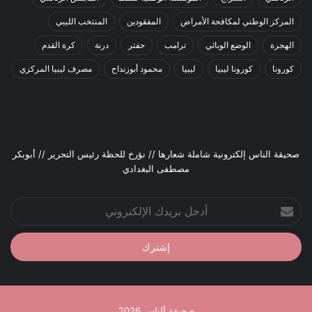
المركز الوطني لمكافحة الأمراض
المفقودين
المنتخب الليبي
الهجرة
الوضع الوبائي
ترامب
حفتر
درنة
كرة القدم
كورونا
كورونا ليبيا
ليبيا
محمود أبوزنداح
مصرف ليبيا المركزي
صحيقة الناس إلكترونية شاملة شعارها // نؤرخ للحظة رئيس التحرير // أبوبكر
مصطفى البغدادي
أدخل
بريدك
الإلكتروني
صحيفة ألناس 2026