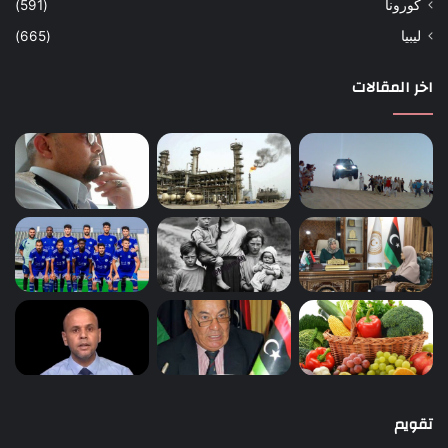
كورونا
(591)
ليبيا
(665)
اخر المقالات
تقويم