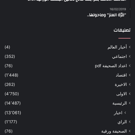
16/02/2019
“قرّة العنز” وماحولها..
تصنيفات
أخبار العالم
(4)
اجتماعي
(352)
اعداد الصحيفة pdf
(76)
اقتصاد
(1٬448)
الاخيرة
(262)
الاولى
(4٬750)
الرئيسية
(14٬487)
اخبار
(13٬061)
الراي
(1٬177)
الصحيفة ورقية
(76)