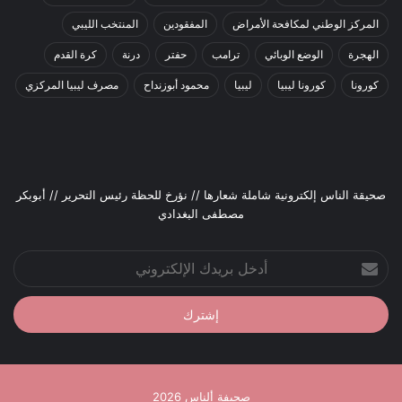
المركز الوطني لمكافحة الأمراض
المفقودين
المنتخب الليبي
الهجرة
الوضع الوبائي
ترامب
حفتر
درنة
كرة القدم
كورونا
كورونا ليبيا
ليبيا
محمود أبوزنداح
مصرف ليبيا المركزي
صحيقة الناس إلكترونية شاملة شعارها // نؤرخ للحظة رئيس التحرير // أبوبكر
مصطفى البغدادي
أدخل
بريدك
الإلكتروني
صحيفة ألناس 2026