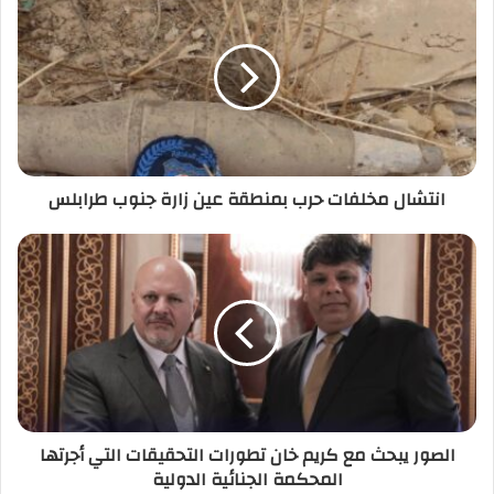
ك
ا
ل
إ
ل
ك
ت
ر
انتشال مخلفات حرب بمنطقة عين زارة جنوب طرابلس
و
ن
ي
الصور يبحث مع كريم خان تطورات التحقيقات التي أجرتها
المحكمة الجنائية الدولية