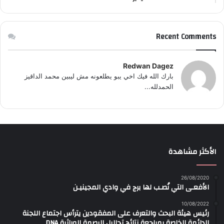
Recent Comments
Redwan Dagez
بارك الله فيك اخي يبو يطلعونه مش ليبين محمد الداقيز
الحمدلله...
الأكثر مشاهدة
26/08/2020
الأفعـى التي نُصـب لها برج في وادي المجينيـن
10/08/2022
رئيس هيئة البحث والتعرف على المفقودين يترأس اجتماع اللجنة
الدائمة الخاصة بمراجعة نتائج تحاليل البصمة الوراثية DNA