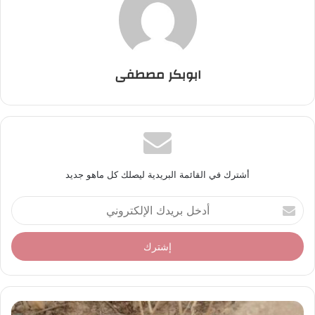
ابوبكر مصطفى
أشترك في القائمة البريدية ليصلك كل ماهو جديد
أ
د
خ
ل
ب
ر
ي
د