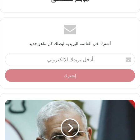
أشترك في القائمة البريدية ليصلك كل ماهو جديد
أ
د
خ
ل
ب
ر
ي
د
ك
ا
ل
إ
ل