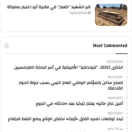
قبر الشهيد “كعبار” في مقبرة أبو اعليم بمصراتة
13/01/2024
Most Commented
31/10/2024
الذكرى (221).. “فيلادلفيا” الأمريكية في أسر البحارة الطرابلسيين
18/11/2017
(صباح ساخن بالمؤتمر الوطني العام الليبي بسبب جولة الحوار
القادمة)
18/11/2017
أمين عام «ناتو» يعتذر لتركيا بعد «حادثة» في النروج
18/11/2017
تبدد توقعات تمديد اتفاق «أوبك» لخفض الإنتاج يدفع النفط للارتفاع
منذ 16 ساعة