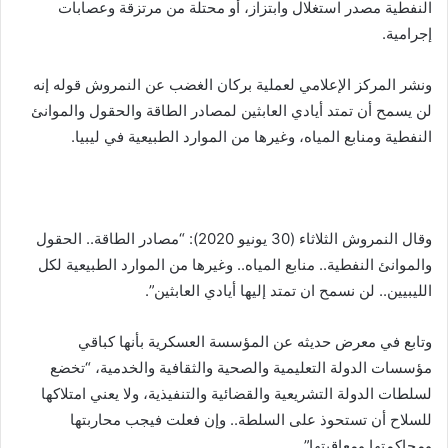
النفطية مصدر استغلال وابتزاز، أو محتلة من مرتزقة وعصابات
إجرامية.
ونشر المركز الإعلامي لعملية بركان الغضب عن النمروش قوله إنه
لن يسمح أن تمتد أيادي العابثين لمصادر الطاقة والحقول والموانئ
النفطية ومنابع المياه، وغيرها من الموارد الطبيعية في ليبيا.
وقال النمروش الثلاثاء (30 يونيو 2020): “مصادر الطاقة.. الحقول
والموانئ النفطية.. منابع المياه.. وغيرها من الموارد الطبيعية لكل
الليبيين.. لن نسمح ان تمتد إليها أيادي العابثين”.
وتابع في معرض حديثه عن المؤسسة العسكرية بأنها كباقي
مؤسسات الدولة التعليمية والصحية والثقافية والخدمية، “تخضع
لسلطات الدولة التشريعية والقضائية والتنفيذية، ولا يعني امتلاكها
للسلاح أن تستحوذ على السلطة.. وإن فعلت فيجب محاربتها
ومحاكمتها ومعاقبتها”.