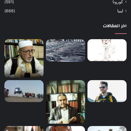
كورونا
(591)
ليبيا
(666)
اخر المقالات