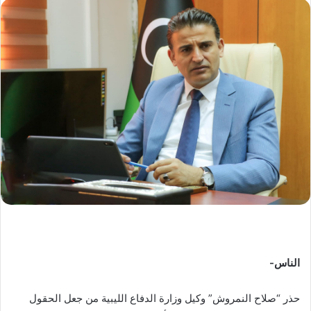
س
ل
ب
ر
ي
د
ا
إ
ل
ك
ت
ر
و
ن
ي
ا
الناس-
حذر “صلاح النمروش” وكيل وزارة الدفاع الليبية من جعل الحقول