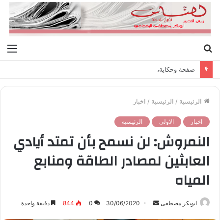
بحث
الق
عن
صفحة وحكاية،
الرئيسية
/
الرئيسية
/
اخبار
اخبار
الاولى
الرئيسية
النمروش: لن نسمح بأن تمتد أيادي
العابثين لمصادر الطاقة ومنابع
المياه
ابوبكر مصطفى
أ
30/06/2020
0
844
دقيقة واحدة
ر