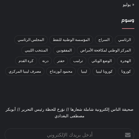
« يوليو
وسوم
الرئاسي
السراج
المؤسسة الوطنية للنفط
المجلس الرئاسي
المركز الوطني لمكافحة الأمراض
المفقودين
المنتخب الليبي
الهجرة
الوضع الوبائي
ترامب
حفتر
درنة
كرة القدم
كورونا
كورونا ليبيا
ليبيا
محمود أبوزنداح
مصرف ليبيا المركزي
صحيقة الناس إلكترونية شاملة شعارها // نؤرخ للحظة رئيس التحرير // أبوبكر
مصطفى البغدادي
أدخل
بريدك