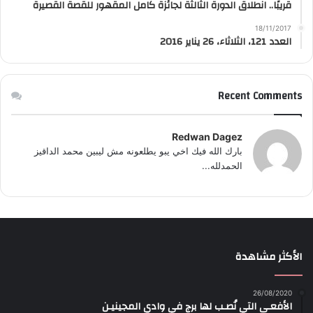
قريبًا.. انطلاق الدورة الثالثة لجائزة كامل المقهور للقصة القصيرة
18/11/2017
العدد 121، الثلاثاء، 26 يناير 2016
Recent Comments
Redwan Dagez
بارك الله فيك اخي يبو يطلعونه مش ليبين محمد الداقيز
الحمدلله...
الأكثر مشاهدة
26/08/2020
الأفعـى التي نُصـب لها برج في وادي المجينيـن