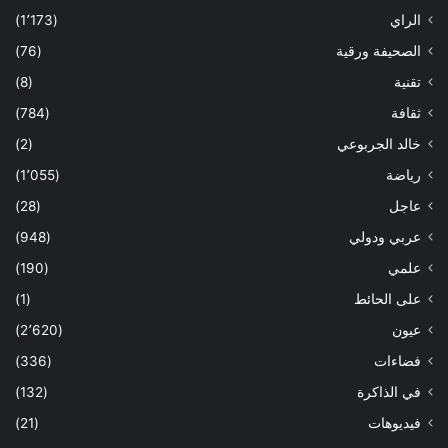
الراي
(1٬173)
الصحيفة ورقية
(76)
تقنية
(8)
ثقافة
(784)
خالد الجربوعي
(2)
رياضة
(1٬055)
عاجل
(28)
عربي ودولي
(948)
علمي
(190)
على الحائط
(1)
عيون
(2٬620)
فضاءات
(336)
في الذاكرة
(132)
فيديوهات
(21)