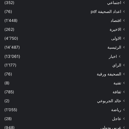
اجتماعي
(352)
اعداد الصحيفة pdf
(76)
اقتصاد
(1٬448)
الاخيرة
(262)
الاولى
(4٬750)
الرئيسية
(14٬487)
اخبار
(13٬061)
الراي
(1٬177)
الصحيفة ورقية
(76)
تقنية
(8)
ثقافة
(785)
خالد الجربوعي
(2)
رياضة
(1٬055)
عاجل
(28)
عربي ودولي
(948)