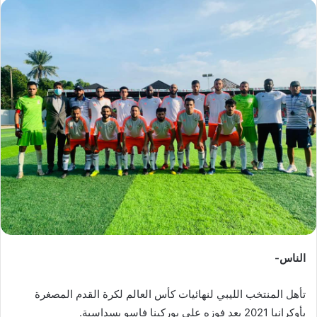
س
ل
ب
ر
ي
د
ا
إ
ل
ك
ت
ر
و
ن
ي
الناس-
ا
تأهل المنتخب الليبي لنهائيات كأس العالم لكرة القدم المصغرة
بأوكرانيا 2021 بعد فوزه على بوركينا فاسو بسداسية.