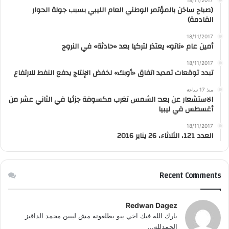
(صباح ساخن بالمؤتمر الوطني العام الليبي بسبب جولة الحوار
القادمة)
18/11/2017
أمين عام «ناتو» يعتذر لتركيا بعد «حادثة» في النروج
18/11/2017
تبدد توقعات تمديد اتفاق «أوبك» لخفض الإنتاج يدفع النفط للارتفاع
منذ 17 ساعة
الاستشعار عن بعد: الشمس تغرب مكسوفة جزئيا في الثاني عشر من
أغسطس في ليبيا
18/11/2017
العدد 121، الثلاثاء، 26 يناير 2016
Recent Comments
Redwan Dagez
بارك الله فيك اخي يبو يطلعونه مش ليبين محمد الداقيز
الحمدلله...