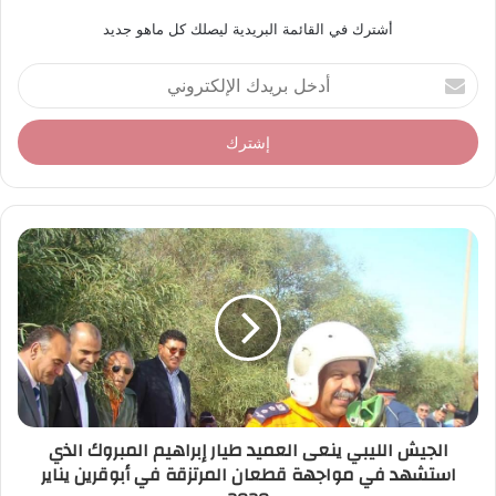
أشترك في القائمة البريدية ليصلك كل ماهو جديد
أ
د
خ
ل
ب
ر
ي
د
ك
ا
ل
إ
ل
ك
ت
ر
الجيش الليبي ينعى العميد طيار إبراهيم المبروك الذي
و
استشهد في مواجهة قطعان المرتزقة في أبوقرين يناير
ن
ي