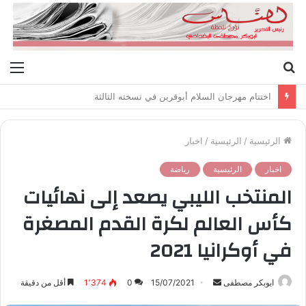
بحث
الق
عن
اختتام مهرجان السلام أبوقرين في نسخته الثالثة
الرئيسية
/
الرئيسية
/
اخبار
اخبار
الرئيسية
رياضة
المنتخب الليبي يصعد إلى نهائيات
كأس العالم لكرة القدم المصغرة
في أوكرانيا 2021
ابوبكر مصطفى
أ
15/07/2021
0
1٬374
أقل من دقيقة
ر