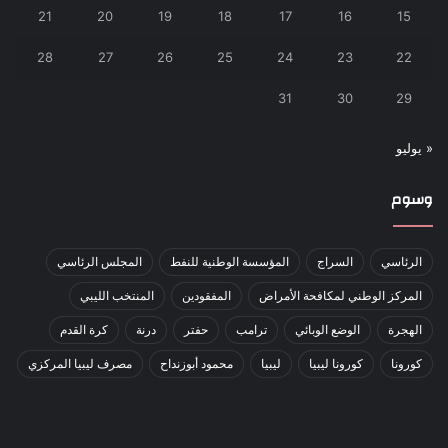
21
20
19
18
17
16
15
28
27
26
25
24
23
22
31
30
29
« يوليو
وسوم
الرئاسي
السراج
المؤسسة الوطنية للنفط
المجلس الرئاسي
المركز الوطني لمكافحة الأمراض
المفقودين
المنتخب الليبي
الهجرة
الوضع الوبائي
ترامب
حفتر
درنة
كرة القدم
كورونا
كورونا ليبيا
ليبيا
محمود أبوزنداح
مصرف ليبيا المركزي