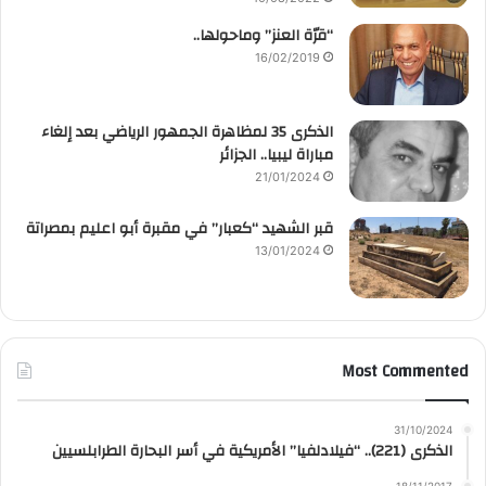
“قرّة العنز” وماحولها..
16/02/2019
الذكرى 35 لمظاهرة الجمهور الرياضي بعد إلغاء
مباراة ليبيا.. الجزائر
21/01/2024
قبر الشهيد “كعبار” في مقبرة أبو اعليم بمصراتة
13/01/2024
Most Commented
31/10/2024
الذكرى (221).. “فيلادلفيا” الأمريكية في أسر البحارة الطرابلسيين
18/11/2017