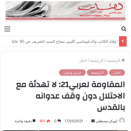
بحث
الق
عن
وفاة الكاتب والدبلوماسي الليبي مفتاح السيد الشريف عن 90 عامًا
الرئيسية
/
الرئيسية
/
اخبار
اخبار
الرئيسية
عربي ودولي
المقاومة لعربي21: لا تهدئة مع
الاحتلال دون وقف عدوانه
بالقدس
ابوبكر مصطفى
أ
17/05/2021
0
851
دقيقة واحدة
ر