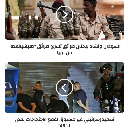
ا
ل
إ
ل
ك
ت
ر
السودان وتشاد يبحثان طرائق تسريح طرائق "مليشياتهما"
و
من ليبيا
ن
ي
تصعيد إسرائيلي غير مسبوق لقمع الاحتجاجات بمدن
الـ"48"