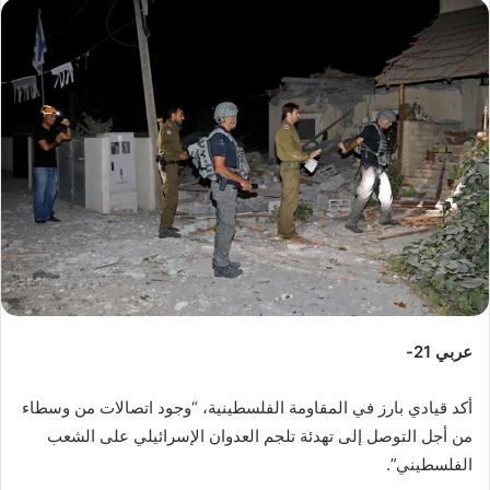
س
ل
ب
ر
ي
د
ا
إ
ل
ك
ت
ر
و
عربي 21-
ن
ي
أكد قيادي بارز في المقاومة الفلسطينية، “وجود اتصالات من وسطاء
ا
من أجل التوصل إلى تهدئة تلجم العدوان الإسرائيلي على الشعب
الفلسطيني”.