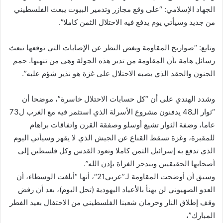
الجهاد الإسلامي: “على وقع مجازر وتدمير البيوت يبعث الفلسطيني
من جديد وسيأتي يوم يدفع فيه الاحتلال الثمن كاملا”.
وتابع: “صواريخ المقاومة وبغض النظر عن الإصابات التي توقعها تبعث
رسائل هامة بأن المقاومة من تدير هذه الجولة وهي من تنهيها. حمم
الجنون والحقد الذي يصبه الاحتلال على غزة هو نذير شؤم عليه”.
وشدد الهندي على أن “كل حسابات الاحتلال خاسرة”، موضحا أن
“ثوار الـ48 يدفنون مشروع الأسرلة الذي استثمر فيه مع الغرب ل73
عاما، وضفة الثوار تشيع أوسلو وصفقة القرن واتفاقات براهام
للمقبرة، وغزة تسقط القناع عن الجيش الذي لا يقهر وسيأتي اليوم
الذي تدفع به إسرائيل الثمن كاملا وتعود القدس وكل فلسطين إلى
أصحابها الحقيقيين ويندحر الغزاة بإذن الله”.
وسبق أن أوضحت المقاومة لـ”عربي21″، أنها “أبلغت الوسطاء، أن
العدو الصهيوني لن يهنأ بالأعياد اليهودية (تحل اليوم)، بعد أن رفض
وقف إطلاق النار وحرمان شعبنا الفلسطيني من الاحتفال بعيد الفطر
المبارك”،