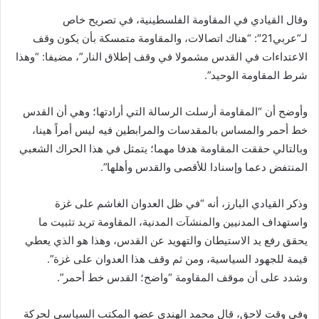
وقال القيادي في المقاومة الفلسطينية، في تصريح خاص
لـ”عربي21″: “هناك اتصالات، والمقاومة متمسكة بأن يكون وقف
الاعتداءات في القدس مشمولا في وقف إطلاق النار”، مضيفا: “وهذا
شرط المقاومة الوحيد”.
وأوضح أن “المقاومة أرسلت الرسالة التي أرادتها؛ وهي أن القدس
خط أحمر والمساس بالمقدسات والمرابطين فيه ليس أمراً هينا،
وبالتالي حققت المقاومة هدفا مهما؛ يتمثل في هذا الحراك الشعبي
المنتفض دعما وإسنادا للأقصى والقدس وأهلها”.
وذكر القيادي البارز، أنه “في ظل العدوان الغاشم على غزة
واستهداف المدنيين والمنشآت المدنية، المقاومة تريد تثبيت ما
يحقق رفع يد الاستيطان والتهويد عن القدس، وهذا هو الذي يعطي
قيمة للجهود السياسية، ومن ثم وقف هذا العدوان على غزة”.
وشدد على أن موقف المقاومة “واضح؛ القدس خط أحمر”.
وفي وقت لاحق، قال محمد الهندي عضو المكتب السياسي لحركة