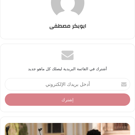
ابوبكر مصطفى
أشترك في القائمة البريدية ليصلك كل ماهو جديد
أ
د
خ
ل
ب
ر
ي
د
ك