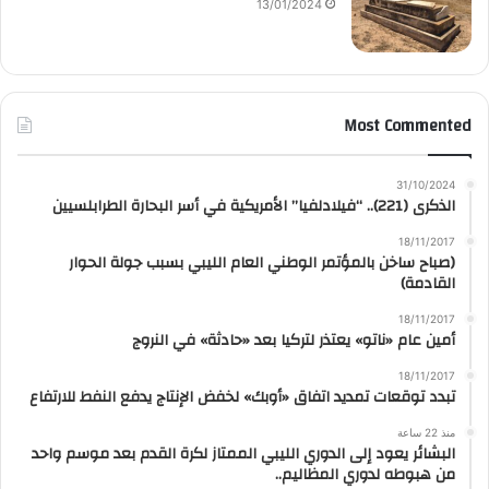
13/01/2024
Most Commented
31/10/2024
الذكرى (221).. “فيلادلفيا” الأمريكية في أسر البحارة الطرابلسيين
18/11/2017
(صباح ساخن بالمؤتمر الوطني العام الليبي بسبب جولة الحوار
القادمة)
18/11/2017
أمين عام «ناتو» يعتذر لتركيا بعد «حادثة» في النروج
18/11/2017
تبدد توقعات تمديد اتفاق «أوبك» لخفض الإنتاج يدفع النفط للارتفاع
منذ 22 ساعة
البشائر يعود إلى الدوري الليبي الممتاز لكرة القدم بعد موسم واحد
من هبوطه لدوري المظاليم..