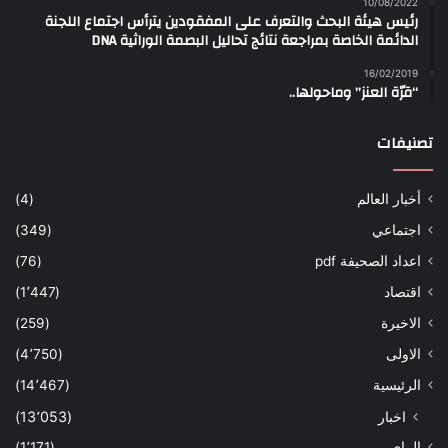
10/08/2022
رئيس هيئة البحث والتعرف على المفقودين يترأس اجتماع اللجنة
الدائمة الخاصة بمراجعة نتائج تحاليل البصمة الوراثية DNA
16/02/2019
“قرّة العنز” وماحولها..
تصنيفات
أخبار العالم
(4)
اجتماعي
(349)
اعداد الصحيفة pdf
(76)
اقتصاد
(1٬447)
الاخيرة
(259)
الاولى
(4٬750)
الرئيسية
(14٬467)
اخبار
(13٬053)
الراي
(1٬171)