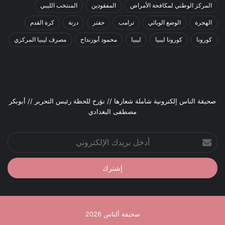
المركز الوطني لمكافحة الأمراض
المفقودين
المنتخب الليبي
الهجرة
الوضع الوبائي
ترامب
حفتر
درنة
كرة القدم
كورونا
كورونا ليبيا
ليبيا
محمود أبوزنداح
مصرف ليبيا المركزي
صحيقة الناس إلكترونية شاملة شعارها // نؤرخ للحظة رئيس التحرير // أبوبكر
مصطفى البغدادي
أدخل
بريدك
الإلكتروني
صحيفة ألناس 2026