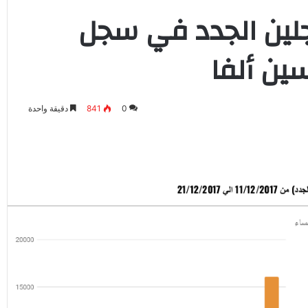
لين الجدد في سجل
ين ألفا
0
841
دقيقة واحدة