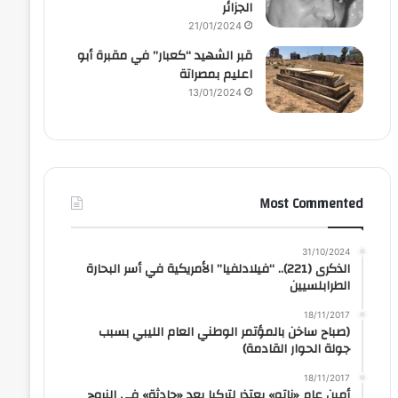
الجزائر
21/01/2024
قبر الشهيد “كعبار” في مقبرة أبو
اعليم بمصراتة
13/01/2024
Most Commented
31/10/2024
الذكرى (221).. “فيلادلفيا” الأمريكية في أسر البحارة
الطرابلسيين
18/11/2017
(صباح ساخن بالمؤتمر الوطني العام الليبي بسبب
جولة الحوار القادمة)
18/11/2017
أمين عام «ناتو» يعتذر لتركيا بعد «حادثة» في النروج