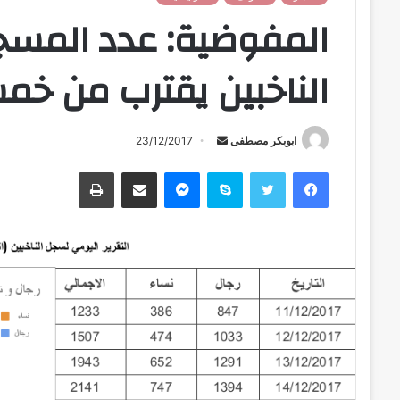
المفوضية: عدد المسج
الناخبين يقترب من خمس
ابوبكر مصطفى
أ
23/12/2017
ر
فيسبوك
تويتر
سكايب
ماسنجر
مشاركة عبر البريد
طباعة
س
ل
ب
ر
ي
د
ا
إ
ل
ك
ت