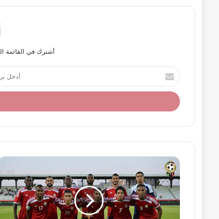
أشترك في القائمة ال
أ
د
خ
ل
ب
ر
ي
د
ك
ا
ل
إ
ل
ك
ت