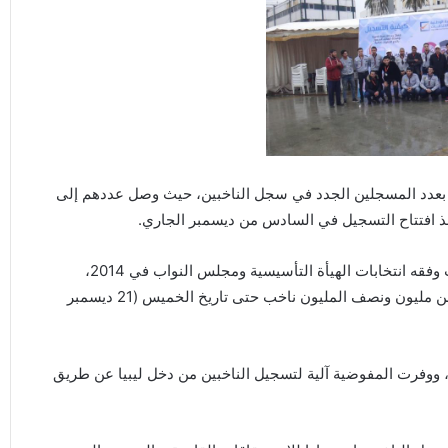
ة بعدد المسجلين الجدد في سجل الناخبين، حيث وصل عددهم إلى
وأفادت المفوضية على موقعها أن سجل الناخبين الذي أجريت وفقه انتخابات الهيأة التأسيسية ومجلس النواب في 2014،
بالإضافة إلى المسجلين الحاليين قد سجل به حتى الآن أكثر من مليون ونصف المليون ناخب حتى تاريخ الخميس (21 ديسمبر
، ووفرت المفوضية آلية لتسجيل الناخبين من دخل ليبيا عن طريق