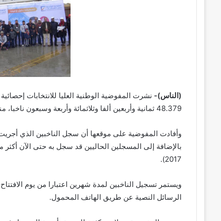
(الناس)-
نشرت المفوضية الوطنية العليا للانتخابات إحصائي
48.379 ثمانية وأربعين ألفا وثلاثمائة وأربعة وسبعون ناخبا، منذ افتتاح التسجيل في السادس من ديسمبر الجاري.
2017).
ويستمر تسجيل الناخبين لمدة شهرين اعتبارا من يوم الافتتاح
الرسائل النصية عن طريق الهاتف المحمول.