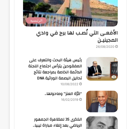
الرئيسية
الأفعـى التي نُصـب لها برج في وادي
المجينيـن
26/08/2020
رئيس هيئة البحث والتعرف على
المفقودين يترأس اجتماع اللجنة
الدائمة الخاصة بمراجعة نتائج
تحاليل البصمة الوراثية DNA
10/08/2022
“قرّة العنز” وماحولها..
16/02/2019
الذكرى 35 لمظاهرة الجمهور
الرياضي بعد إلغاء مباراة ليبيا..