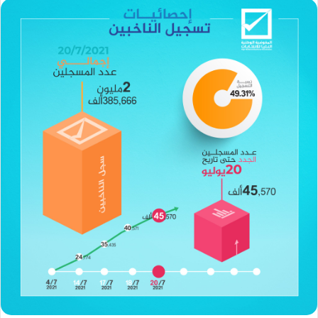
س
ل
ب
ر
ي
د
ا
إ
ل
ك
ت
ر
و
ن
ي
ا