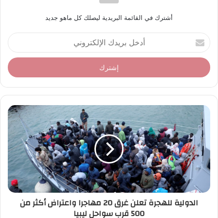
أشترك في القائمة البريدية ليصلك كل ماهو جديد
أ
د
خ
ل
ب
ر
ي
د
ك
ا
ل
إ
ل
ك
ت
ر
الدولية للهجرة تعلن غرق 20 مهاجرا واعتراض أكثر من
و
500 قرب سواحل ليبيا
ن