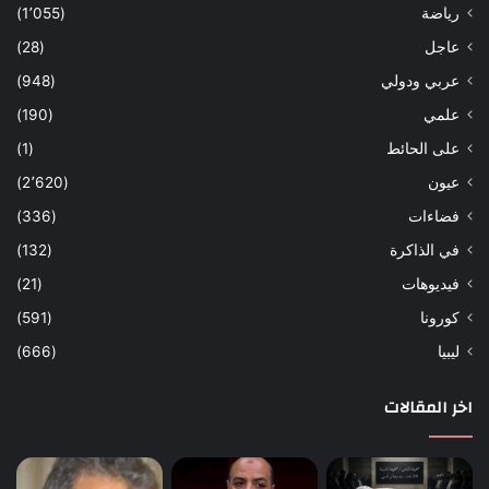
رياضة
(1٬055)
عاجل
(28)
عربي ودولي
(948)
علمي
(190)
على الحائط
(1)
عيون
(2٬620)
فضاءات
(336)
في الذاكرة
(132)
فيديوهات
(21)
كورونا
(591)
ليبيا
(666)
اخر المقالات