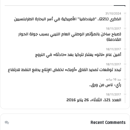
31/10/2024
الذكرى (221).. “فيلادلفيا” الأمريكية في أسر البحارة الطرابلسيين
18/11/2017
(صباح ساخن بالمؤتمر الوطني العام الليبي بسبب جولة الحوار
القادمة)
18/11/2017
أمين عام «ناتو» يعتذر لتركيا بعد «حادثة» في النروج
18/11/2017
تبدد توقعات تمديد اتفاق «أوبك» لخفض الإنتاج يدفع النفط للارتفاع
منذ 16 ساعة
رأي- ناس من ورق..
18/11/2017
العدد 121، الثلاثاء، 26 يناير 2016
Recent Comments