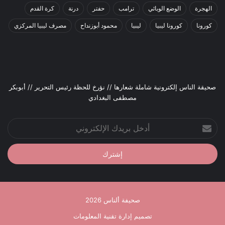
الهجرة
الوضع الوبائي
ترامب
حفتر
درنة
كرة القدم
كورونا
كورونا ليبيا
ليبيا
محمود أبوزنداح
مصرف ليبيا المركزي
صحيقة الناس إلكترونية شاملة شعارها // نؤرخ للحظة رئيس التحرير // أبوبكر
مصطفى البغدادي
أدخل
بريدك
الإلكتروني
صحيفة ألناس 2026
تصميم إدارة تقنية المعلومات