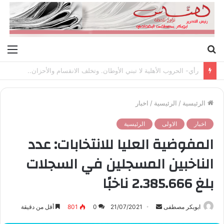
بحث
الق
عن
رأي- الحروب الأهلية لا تبني الأوطان. وتخلف الانقسام والأحزان..
الرئيسية
/
الرئيسية
/
اخبار
اخبار
الاولى
الرئيسية
المفوضية العليا للانتخابات: عدد
الناخبين المسجلين في السجلات
بلغ 2.385.666 ناخبًا
ابوبكر مصطفى
أ
21/07/2021
0
801
أقل من دقيقة
ر