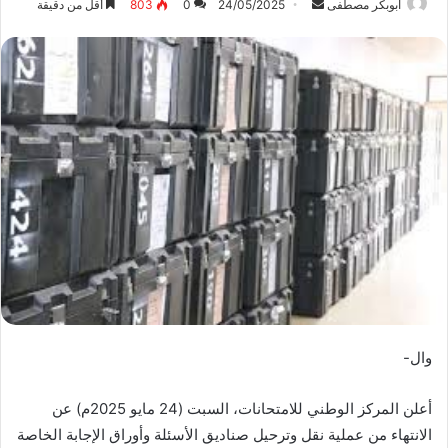
ابوبكر مصطفى
أ
24/05/2025
0
803
أقل من دقيقة
ر
س
ل
ب
ر
ي
د
ا
إ
ل
ك
ت
ر
و
وال-
ن
ي
أعلن المركز الوطني للامتحانات، السبت (24 مايو 2025م) عن
ا
الانتهاء من عملية نقل وترحيل صناديق الأسئلة وأوراق الإجابة الخاصة