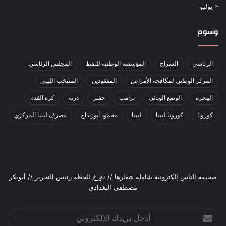
« يوليو
وسوم
الرئاسي
السراج
المؤسسة الوطنية للنفط
المجلس الرئاسي
المركز الوطني لمكافحة الأمراض
المفقودين
المنتخب الليبي
الهجرة
الوضع الوبائي
ترامب
حفتر
درنة
كرة القدم
كورونا
كورونا ليبيا
ليبيا
محمود أبوزنداح
مصرف ليبيا المركزي
صحيقة الناس إلكترونية شاملة شعارها // نؤرخ للحظة رئيس التحرير // أبوبكر
مصطفى البغدادي
أدخل
بريدك