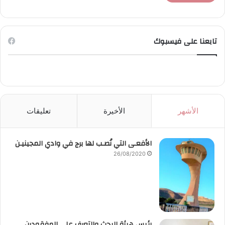
تابعنا على فيسبوك
الأشهر
الأخيرة
تعليقات
الأفعـى التي نُصـب لها برج في وادي المجينيـن
26/08/2020
رئيس هيئة البحث والتعرف على المفقودين