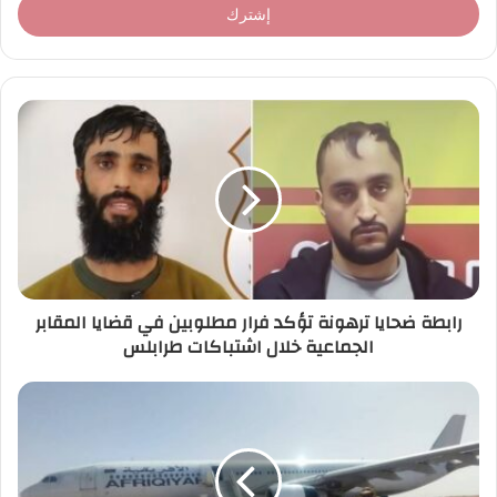
ل
ب
ر
ي
د
ك
ا
ل
إ
ل
ك
ت
ر
رابطة ضحايا ترهونة تؤكد فرار مطلوبين في قضايا المقابر
و
الجماعية خلال اشتباكات طرابلس
ن
ي