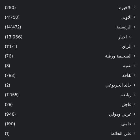
الاخيرة
(260)
الاولى
(4٬750)
الرئيسية
(14٬472)
اخبار
(13٬056)
الراي
(1٬171)
الصحيفة ورقية
(76)
تقنية
(8)
ثقافة
(783)
خالد الجربوعي
(2)
رياضة
(1٬055)
عاجل
(28)
عربي ودولي
(948)
علمي
(190)
على الحائط
(1)