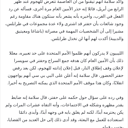
وأكد سلامة أنهم تيقنوا من أن العاصمة تتعرض للهجوم عند ظهر
الرابع من أبريل، قائلا إنه حذر الأمين العام مرة أخرى، فسأله عن رد
الفعل في الغرب، وأخبره بأنه يشعر بأنه ستكون هناك مقاومة رغم
وجود شائعات بأن حفتر قد اشترى ولاء عدة مجموعات في طرابلس،
مشيرا إلى أن الشخصيات المهمة في مصراتة (باشاغا ومعيتيق
والدبيبة) أكدت لهم أنها لن تخذل طرابلس.
الليبيون لا يدركون أنهم ظلموا الأمم المتحدة على حد تعبيره، معللا
ذلك بأن الأمين العام كان هدفه جمع السراج وحفتر في سويسرا
لإعلان وقف إطلاق النار، قبل إعلان إدانته للهجوم، لكن بعد رفض
حفتر الحضور، قال سلامة إنه أعلن على البي بي سي أنهم يواجهون
انقلابًا، وكان هذا موقف الأمم المتحدة الذي يمكنه التصريح به أخيرا.
وفي رده على سؤال حول حكمه على حفتر، قال سلامة إنه ضابط
يقدر مظهره وشكله في الاجتماعات، وأنه التقاه عشرات المرات ولم
يكن يحترمه أبدًا، لكنه لم يغلق بابه في وجهه أبدًا، وأبدى دائمًا
استعداده للعمل مع البعثة، وقد أدى ذلك إلى حل العديد من القضايا،
بحسب قوله.