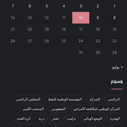
7
6
5
4
3
2
1
14
13
12
11
10
9
8
21
20
19
18
17
16
15
28
27
26
25
24
23
22
31
30
29
« يوليو
وسوم
الرئاسي
السراج
المؤسسة الوطنية للنفط
المجلس الرئاسي
المركز الوطني لمكافحة الأمراض
المفقودين
المنتخب الليبي
الهجرة
الوضع الوبائي
ترامب
حفتر
درنة
كرة القدم