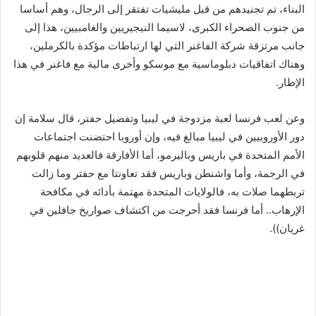
البناء، تم تجنيدهم من قبل مليشيات تفتقر إلى الرجال، وهم أساسا
من جنوب الصحراء الكبرى، لاسيما النيجيريين والغامبيين، هذا إلى
جانب مرتزقة شركة الفاغنر التي لها ارتباطات مؤكدة بالكرملين،
وهناك اتفاقيات دبلوماسية مع موسكو وأخرى مالية مع فاغنر في هذا
الإطار.
وعن لعب فرنسا لعبة مزدوجة في ليبيا وتفضيل حفتر، قال سلامة إن
دور الأوروبيين في ليبيا مبالغ فيه، وإن أوروبا احتضنت اجتماعات
الأمم المتحدة في باريس وباليرمو، أما الأفارقة فالعديد منهم قلوبهم
في الرجمة، وأما واشنطن وباريس فقد تعاونتا مع حفتر وما زالت
تربطهما صلات به، فالولايات المتحدة مهتمة بأدائه في مكافحة
الإرهاب.. أما فرنسا فقد أحرجت من اكتشاف صواريخ جافلين في
غريان)).