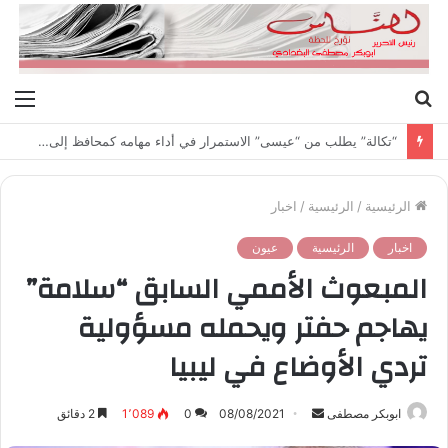
بحث
الق
عن
“تكالة” يطلب من “عيسى” الاستمرار في أداء مهامه كمحافظ إلى حين النظر في استقالته
الرئيسية
/
الرئيسية
/
اخبار
اخبار
الرئيسية
عيون
المبعوث الأممي السابق “سلامة”
يهاجم حفتر ويحمله مسؤولية
تردي الأوضاع في ليبيا
ابوبكر مصطفى
أ
08/08/2021
0
1٬089
2 دقائق
ر