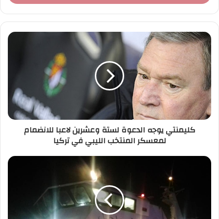
ب
ر
ي
د
ك
ا
ل
إ
ل
ك
ت
ر
كليمنتي يوجه الدعوة لستة وعشرين لاعبا للانضمام
و
لمعسكر المنتخب الليبي في تركيا
ن
ي