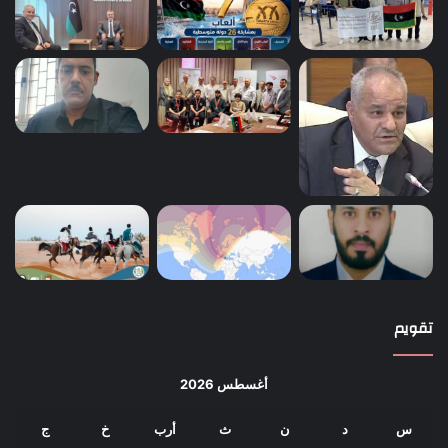
تقويم
أغسطس 2026
س
د
ن
ث
أرب
خ
ج