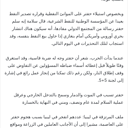
وبخصوص استيلاء حفتر على الموانئ النفطية وقراره تصدير النفط
بعيدا عن المؤسسة الوطنية للنفط الشرعية، قال سلامة إنه سلم
حفتر رسالة من المجتمع الدولي مفادها، أنه سيكون هناك انتشار
بحري أوروبي وأمريكي أمام بنغازي إذا حاول بيع النفط بنفسه، وقد
استجاب لتلك التحذيرات في اليوم التالي.
عندما بدأت الحرب، شعر أن حفتر وجه له ضربة قاسية، وقد استغرق
وقتًا طويلاً قبل إعطائه أسماء ضباطه المسؤولين عن التفاوض على
وقف إطلاق النار، ولكن رغم ذلك تمكنا من إنجاز عمل رائع في إشارة
إلى لجنة 5+5.
حفتر تسبب في الموت والدمار وسمح بالتدخل الخارجي وعرقل
عملية السلام لمدة عام ونصف، ومني في النهاية بالخسارة
ملف المرتزقة في ليبيا: عددهم انفجر في ليبيا بسبب هجوم حفتر
على العاصمة، مشيرا إلى أن الأجانب العاملين في الزراعة ومواقع