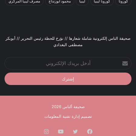
كورونا
كورونا ليبيا
ليبيا
محمود أبوزنداح
مصرف ليبيا المركزي
صحيقة الناس إلكترونية شاملة شعارها // نؤرخ للحظة رئيس التحرير // أبوبكر
مصطفى البغدادي
أدخل
بريدك
الإلكتروني
صحيفة ألناس 2026
تصميم إدارة تقنية المعلومات
فيسبوك
تويتر
يوتيوب
انستقرام