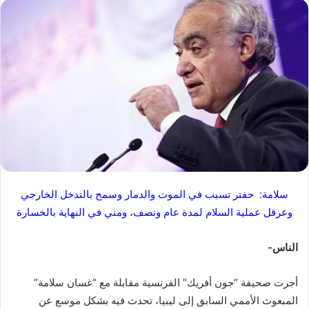
س
ل
ب
ر
ي
د
ا
إ
ل
ك
ت
ر
سلامة: حفتر تسبب في الموت والدمار وسمح بالتدخل الخارجي
و
وعرقل عملية السلام لمدة عام ونصف، ومني في النهاية بالخسارة
ن
ي
الناس-
ا
أجرت صحيفة “جون أفريك” الفرنسية مقابلة مع “غسان سلامة”
المبعوث الأممي السابق إلى ليبيا، تحدث فيه بشكل موسع عن