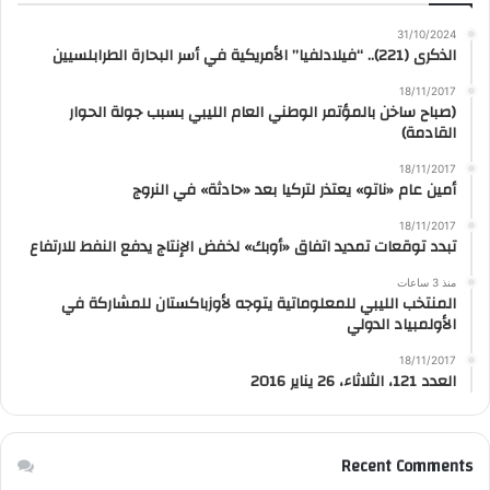
31/10/2024
الذكرى (221).. “فيلادلفيا” الأمريكية في أسر البحارة الطرابلسيين
18/11/2017
(صباح ساخن بالمؤتمر الوطني العام الليبي بسبب جولة الحوار
القادمة)
18/11/2017
أمين عام «ناتو» يعتذر لتركيا بعد «حادثة» في النروج
18/11/2017
تبدد توقعات تمديد اتفاق «أوبك» لخفض الإنتاج يدفع النفط للارتفاع
منذ 3 ساعات
المنتخب الليبي للمعلوماتية يتوجه لأوزباكستان للمشاركة في
الأولمبياد الدولي
18/11/2017
العدد 121، الثلاثاء، 26 يناير 2016
Recent Comments