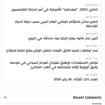
31/10/2024
الذكرى (221).. “فيلادلفيا” الأمريكية في أسر البحارة الطرابلسيين
18/11/2017
(صباح ساخن بالمؤتمر الوطني العام الليبي بسبب جولة الحوار
القادمة)
18/11/2017
أمين عام «ناتو» يعتذر لتركيا بعد «حادثة» في النروج
18/11/2017
تبدد توقعات تمديد اتفاق «أوبك» لخفض الإنتاج يدفع النفط للارتفاع
منذ 7 ساعات
تواصل الاستعدادات لإطلاق مهرجان العرعار السياحي في موعده
وفرق أوروبية تؤكد مشاركتها في ألعاب الشاطئ
18/11/2017
العدد 121، الثلاثاء، 26 يناير 2016
Recent Comments