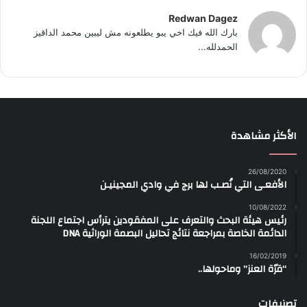
Redwan Dagez
بارك الله فيك اخي يبو يطلعونه مش ليبين محمد الداقيز
الحمدلله...
الأكثر مشاهدة
26/08/2020
الأفعـى التي نُصـب لها برج في وادي المجينيـن
10/08/2022
رئيس هيئة البحث والتعرف على المفقودين يترأس اجتماع اللجنة
الدائمة الخاصة بمراجعة نتائج تحاليل البصمة الوراثية DNA
16/02/2019
“قرّة العنز” وماحولها..
تصنيفات