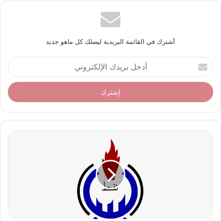
أشترك في القائمة البريدية ليصلك كل ماهو جديد
أ
د
خ
ل
ب
ر
ي
د
ك
ا
ل
إ
ل
ك
ت
ر