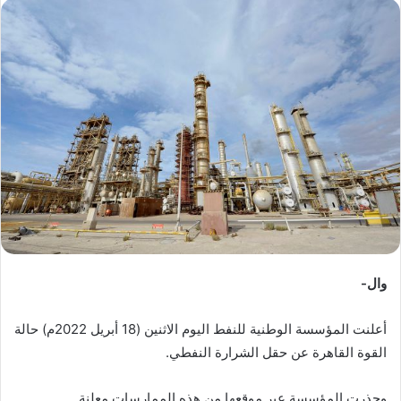
س
ل
ب
ر
ي
د
ا
إ
ل
ك
ت
ر
و
وال-
ن
ي
أعلنت المؤسسة الوطنية للنفط اليوم الاثنين (18 أبريل 2022م) حالة
ا
القوة القاهرة عن حقل الشرارة النفطي.
وحذرت المؤسسة عبر موقعها من هذه الممارسات معلنة