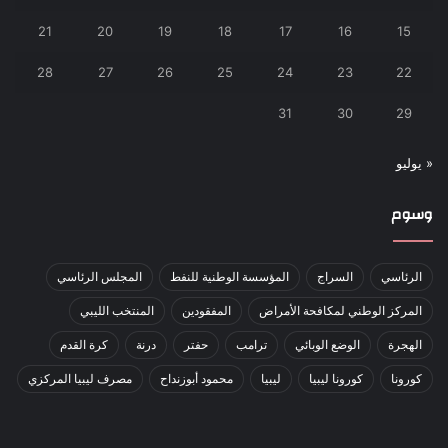
21
20
19
18
17
16
15
28
27
26
25
24
23
22
31
30
29
« يوليو
وسوم
الرئاسي
السراج
المؤسسة الوطنية للنفط
المجلس الرئاسي
المركز الوطني لمكافحة الأمراض
المفقودين
المنتخب الليبي
الهجرة
الوضع الوبائي
ترامب
حفتر
درنة
كرة القدم
كورونا
كورونا ليبيا
ليبيا
محمود أبوزنداح
مصرف ليبيا المركزي