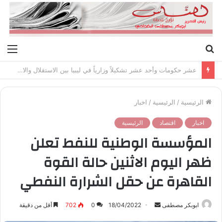
بحث
الق
عن
عشر حكومات وأحد عشر تشكيلاً وزارياً في ليبيا بين الاستقلال والانقلاب (1951 – 1969)
الرئيسية
/
الرئيسية
/
اخبار
اخبار
اقتصاد
الرئيسية
المؤسسة الوطنية للنفط تعلن
ظهر اليوم الاثنين حالة القوة
القاهرة عن حقل الشرارة النفطي
ابوبكر مصطفى
أ
18/04/2022
0
702
أقل من دقيقة
ر