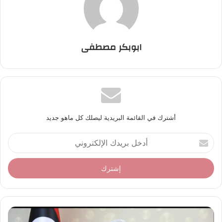
ابوبكر مصطفى
أشترك في القائمة البريدية ليصلك كل ماهو جديد
أ
د
خ
ل
ب
ر
ي
د
ك