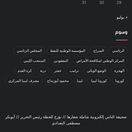
31
30
29
« يوليو
وسوم
الرئاسي
السراج
المؤسسة الوطنية للنفط
المجلس الرئاسي
المركز الوطني لمكافحة الأمراض
المفقودين
المنتخب الليبي
الهجرة
الوضع الوبائي
ترامب
حفتر
درنة
كرة القدم
كورونا
كورونا ليبيا
ليبيا
محمود أبوزنداح
مصرف ليبيا المركزي
صحيقة الناس إلكترونية شاملة شعارها // نؤرخ للحظة رئيس التحرير // أبوبكر
مصطفى البغدادي