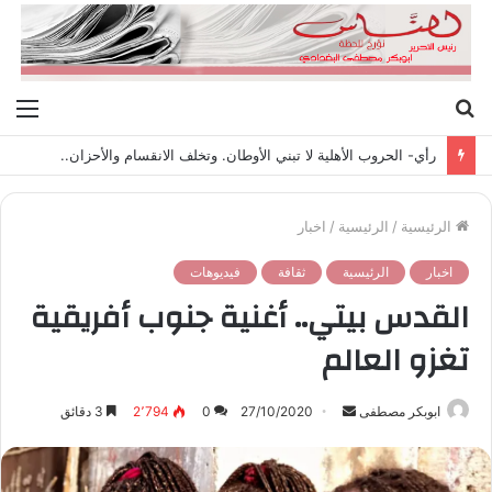
بحث
الق
عن
رأي- الحروب الأهلية لا تبني الأوطان. وتخلف الانقسام والأحزان..
الرئيسية
/
الرئيسية
/
اخبار
اخبار
الرئيسية
ثقافة
فيديوهات
القدس بيتي.. أغنية جنوب أفريقية
تغزو العالم
ابوبكر مصطفى
أ
27/10/2020
0
2٬794
3 دقائق
ر
س
ل