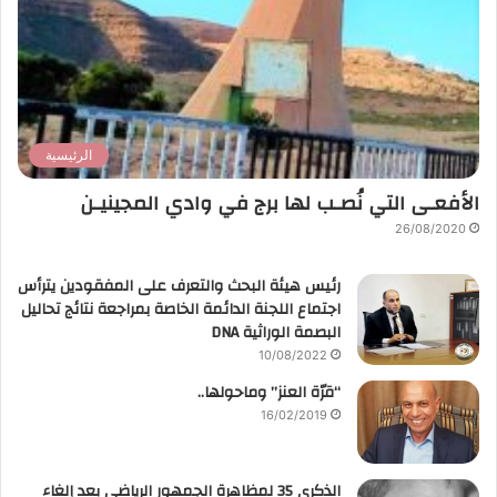
الرئيسية
الأفعـى التي نُصـب لها برج في وادي المجينيـن
26/08/2020
رئيس هيئة البحث والتعرف على المفقودين يترأس
اجتماع اللجنة الدائمة الخاصة بمراجعة نتائج تحاليل
البصمة الوراثية DNA
10/08/2022
“قرّة العنز” وماحولها..
16/02/2019
الذكرى 35 لمظاهرة الجمهور الرياضي بعد إلغاء