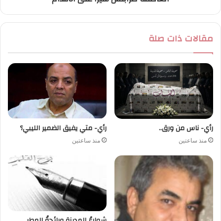
مقالات ذات صلة
رأي- ناس من ورق..
رأي- متي يفيق الضمير الليبي؟
منذ ساعتين
منذ ساعتين
شوارعُ المدينةِ ورائحةُ المطر