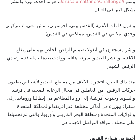
وسم
#JerusalemaDanceChallenge
، هو ما أحدث ثورة وانتشر
بشكل كبير في العالم.
وتقول كلمات الأغنية (القدس بيتي، احرسيني، امش معي، لا تتركيني
وحدي، مكاني في القدس، مملكتي في القدس).
ونشر مشجعون في أنغولا تصميم الرقص الخاص بهم على إيقاع
الأغنية، وانتشر الفيديو بسرعة هائلة، وولدت بعدها حملة فنية وتحدي
الرقص الشهير.
منذ ذلك الحين، انتشرت الآلاف من مقاطع الفيديو لأشخاص يقلدون
حركات الرقص -من العاملين في مجال الرعاية الصحية في فرنسا
والسويد وجنوب أفريقيا، إلى رواد المطاعم في إيطاليا ورومانيا، إلى
سفراء ووزراء في أماكن مختلفة عبر أفريقيا والمملكة المتحدة
والولايات المتحدة ومنطقة البحر الكاريبي وأوروبا، والتي تم تحميلها
على مختلف مواقع التواصل الاجتماعي.
أغنية من شوارع القدس