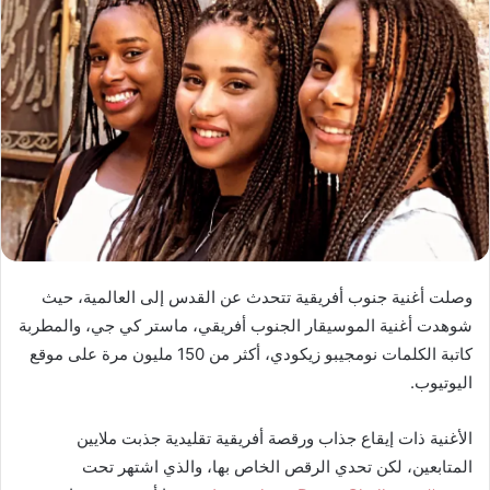
ب
ر
ي
د
ا
إ
ل
ك
ت
ر
و
وصلت أغنية جنوب أفريقية تتحدث عن القدس إلى العالمية، حيث
ن
شوهدت أغنية الموسيقار الجنوب أفريقي، ماستر كي جي، والمطربة
ي
كاتبة الكلمات نومجيبو زيكودي، أكثر من 150 مليون مرة على موقع
ا
اليوتيوب.
الأغنية ذات إيقاع جذاب ورقصة أفريقية تقليدية جذبت ملايين
المتابعين، لكن تحدي الرقص الخاص بها، والذي اشتهر تحت