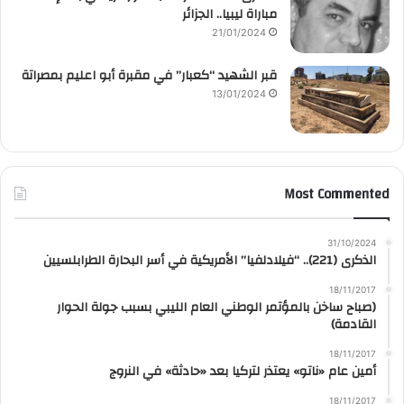
مباراة ليبيا.. الجزائر
21/01/2024
قبر الشهيد “كعبار” في مقبرة أبو اعليم بمصراتة
13/01/2024
Most Commented
31/10/2024
الذكرى (221).. “فيلادلفيا” الأمريكية في أسر البحارة الطرابلسيين
18/11/2017
(صباح ساخن بالمؤتمر الوطني العام الليبي بسبب جولة الحوار
القادمة)
18/11/2017
أمين عام «ناتو» يعتذر لتركيا بعد «حادثة» في النروج
18/11/2017