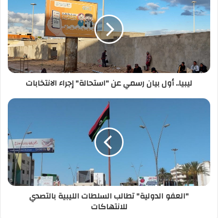
ا
ل
إ
ل
ك
ت
ر
ليبيا.. أول بيان رسمي عن "استحالة" إجراء الانتخابات
و
ن
ي
"العفو الدولية" تطالب السلطات الليبية بالتصدي
للانتهاكات