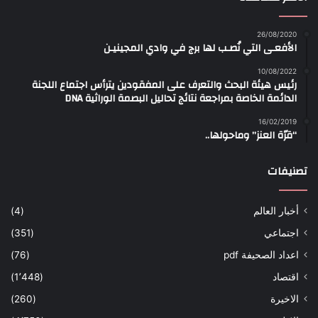
26/08/2020
الأفعـى التي نُصـب لها برج في وادي المجينيـن
10/08/2022
رئيس هيئة البحث والتعرف على المفقودين يترأس اجتماع اللجنة
الدائمة الخاصة بمراجعة نتائج تحاليل البصمة الوراثية DNA
16/02/2019
“قرّة العنز” وماحولها..
تصنيفات
أخبار العالم
(4)
اجتماعي
(351)
اعداد الصحيفة pdf
(76)
اقتصاد
(1٬448)
الاخيرة
(260)