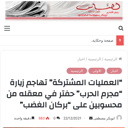
بحث
الق
عن
صفحة وحكاية،
الرئيسية
/
الرئيسية
/
اخبار
اخبار
الاولى
الرئيسية
“العمليات المشتركة” تهاجم زيارة
“مجرم الحرب” حفتر في معقله من
محسوبين على “بركان الغضب”
ابوبكر مصطفى
أ
22/12/2021
0
683
دقيقة واحدة
ر