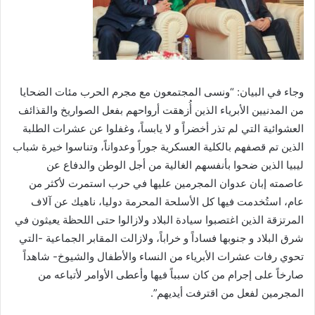
وجاء في البيان: “ونسى المجتمعون مع مجرم الحرب مئات الضحايا
من المدنيين الأبرياء الذين أُزهقت أرواحهم بفعل الصواريخ والقذائف
العشوائية التي لم تذر أخضراً و لا يابساً، وغفلوا عن عشرات الطلبة
الذين تم قصفهم بالكلية العسكرية جوراً وعدواناً، وتناسوا خيرة شباب
ليبيا الذين ضحوا بأنفسهم الغالية من أجل الوطن والدفاع عن
عاصمته إبان عدوان المجرمين عليها في حرب استمرت لأكثر من
عام، استُخدمت فيها كل الأسلحة المحرمة دوليا، ناهيك عن آلاف
المرتزقة الذين اغتصبوا سيادة البلاد ولازالوا حتى اللحظة يعيثون في
شرق البلاد و جنوبها فساداً و خراباً، ولازالت المقابر الجماعية -التي
تحوي رفات عشرات الأبرياء من النساء والأطفال والشيوخ- شاهداً
صارخاً على إجرام من كان سبباً فيها وأعطى الأوامر لأتباعه من
المجرمين لفعل من اقترفت أيديهم”.