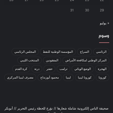
31
30
29
« يوليو
وسوم
الرئاسي
السراج
المؤسسة الوطنية للنفط
المجلس الرئاسي
المركز الوطني لمكافحة الأمراض
المفقودين
المنتخب الليبي
الهجرة
الوضع الوبائي
ترامب
حفتر
درنة
كرة القدم
كورونا
كورونا ليبيا
ليبيا
محمود أبوزنداح
مصرف ليبيا المركزي
صحيقة الناس إلكترونية شاملة شعارها // نؤرخ للحظة رئيس التحرير // أبوبكر