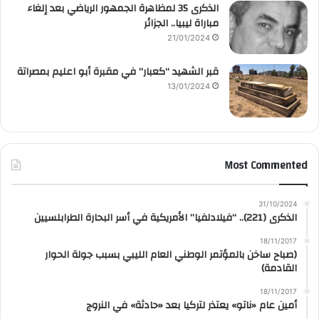
الذكرى 35 لمظاهرة الجمهور الرياضي بعد إلغاء
مباراة ليبيا.. الجزائر
21/01/2024
قبر الشهيد “كعبار” في مقبرة أبو اعليم بمصراتة
13/01/2024
Most Commented
31/10/2024
الذكرى (221).. “فيلادلفيا” الأمريكية في أسر البحارة الطرابلسيين
18/11/2017
(صباح ساخن بالمؤتمر الوطني العام الليبي بسبب جولة الحوار
القادمة)
18/11/2017
أمين عام «ناتو» يعتذر لتركيا بعد «حادثة» في النروج