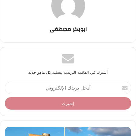
ابوبكر مصطفى
أشترك في القائمة البريدية ليصلك كل ماهو جديد
أ
د
خ
ل
ب
ر
ي
د
ك