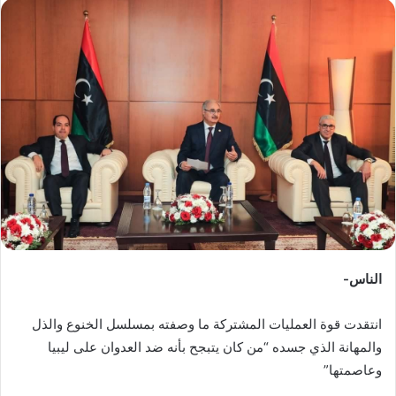
س
ل
ب
ر
ي
د
ا
إ
ل
ك
ت
ر
و
الناس-
ن
ي
انتقدت قوة العمليات المشتركة ما وصفته بمسلسل الخنوع والذل
ا
والمهانة الذي جسده “من كان يتبجح بأنه ضد العدوان على ليبيا
وعاصمتها”