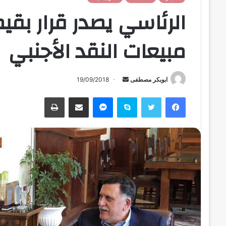
الرئاسي يصدر قرار بق
مبيعات النقد الأجنبي
ابوبكر مصطفى
أ
19/09/2018
ر
فيسبوك
تويتر
سكايب
ماسنجر
مشاركة عبر البريد
طباعة
س
ل
ب
ر
ي
د
ا
إ
ل
ك
ت