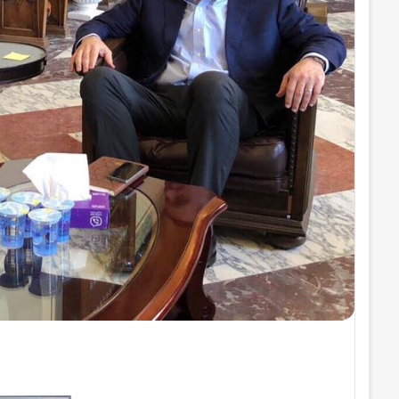
ر
و
ن
ي
ا