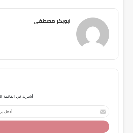
ابوبكر مصطفى
أشترك في القائمة ال
أ
د
خ
ل