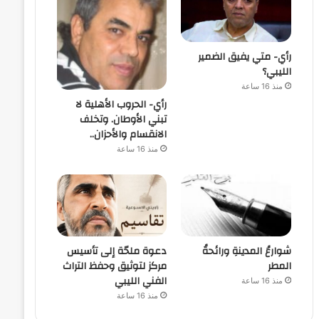
رأي- متي يفيق الضمير
الليبي؟
منذ 16 ساعة
رأي- الحروب الأهلية لا
تبني الأوطان. وتخلف
الانقسام والأحزان..
منذ 16 ساعة
شوارعُ المدينةِ ورائحةُ
دعوة ملحّة إلى تأسيس
المطر
مركز لتوثيق وحفظ التراث
الفني الليبي
منذ 16 ساعة
منذ 16 ساعة