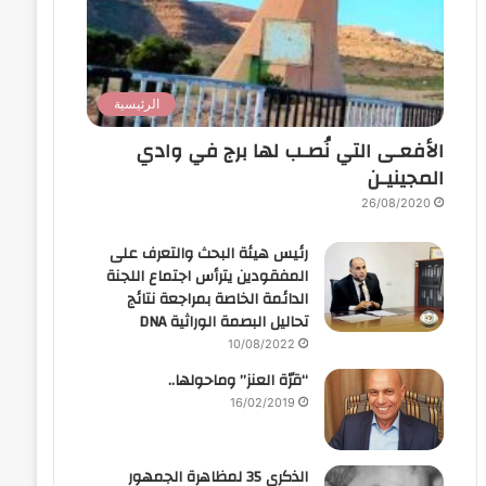
الرئيسية
الأفعـى التي نُصـب لها برج في وادي
المجينيـن
26/08/2020
رئيس هيئة البحث والتعرف على
المفقودين يترأس اجتماع اللجنة
الدائمة الخاصة بمراجعة نتائج
تحاليل البصمة الوراثية DNA
10/08/2022
“قرّة العنز” وماحولها..
16/02/2019
الذكرى 35 لمظاهرة الجمهور