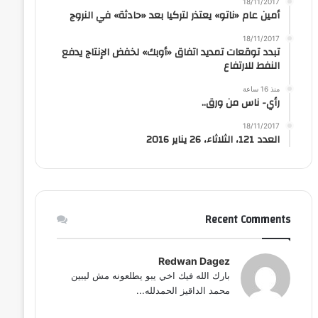
18/11/2017
أمين عام «ناتو» يعتذر لتركيا بعد «حادثة» في النروج
18/11/2017
تبدد توقعات تمديد اتفاق «أوبك» لخفض الإنتاج يدفع
النفط للارتفاع
منذ 16 ساعة
رأي- ناس من ورق..
18/11/2017
العدد 121، الثلاثاء، 26 يناير 2016
Recent Comments
Redwan Dagez
بارك الله فيك اخي يبو يطلعونه مش ليبين
محمد الداقيز الحمدلله...