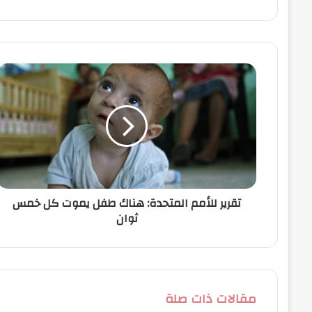
ب
ر
ي
د
ك
ا
ل
إ
ل
ك
ت
ر
و
ن
تقرير للأمم المتحدة: هناك طفل يموت كل خمس
ي
ثوان
مقالات ذات صلة