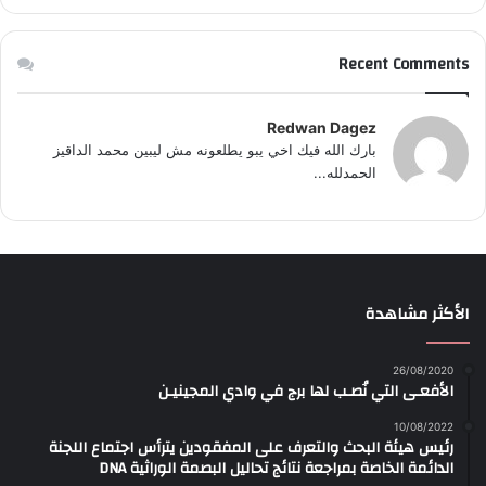
Recent Comments
Redwan Dagez
بارك الله فيك اخي يبو يطلعونه مش ليبين محمد الداقيز
الحمدلله...
الأكثر مشاهدة
26/08/2020
الأفعـى التي نُصـب لها برج في وادي المجينيـن
10/08/2022
رئيس هيئة البحث والتعرف على المفقودين يترأس اجتماع اللجنة
الدائمة الخاصة بمراجعة نتائج تحاليل البصمة الوراثية DNA