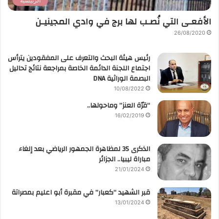
الرئيسية
الأفعـى التي نُصـب لها برج في وادي المجينيـن
26/08/2020
رئيس هيئة البحث والتعرف على المفقودين يترأس
اجتماع اللجنة الدائمة الخاصة بمراجعة نتائج تحاليل
البصمة الوراثية DNA
10/08/2022
“قرّة العنز” وماحولها..
16/02/2019
الذكرى 35 لمظاهرة الجمهور الرياضي بعد إلغاء
مباراة ليبيا.. الجزائر
21/01/2024
قبر الشهيد “كعبار” في مقبرة أبو اعليم بمصراتة
13/01/2024