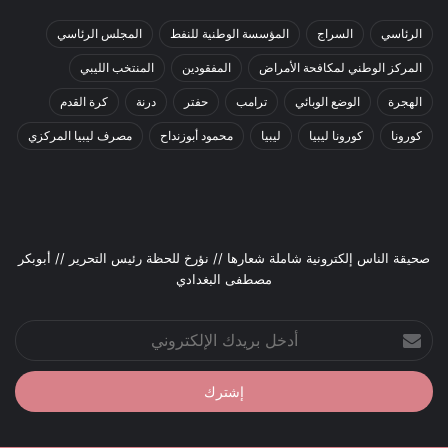
الرئاسي
السراج
المؤسسة الوطنية للنفط
المجلس الرئاسي
المركز الوطني لمكافحة الأمراض
المفقودين
المنتخب الليبي
الهجرة
الوضع الوبائي
ترامب
حفتر
درنة
كرة القدم
كورونا
كورونا ليبيا
ليبيا
محمود أبوزنداح
مصرف ليبيا المركزي
صحيقة الناس إلكترونية شاملة شعارها // نؤرخ للحظة رئيس التحرير // أبوبكر
مصطفى البغدادي
أدخل
بريدك
الإلكتروني