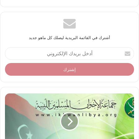
أشترك في القائمة البريدية ليصلك كل ماهو جديد
أ
د
خ
ل
ب
ر
ي
د
ك
ا
ل
إ
ل
ك