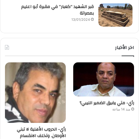
قبر الشهيد “كعبار” في مقبرة أبو اعليم
بمصراتة
13/01/2024
اخر الأخبار
رأي- متي يفيق الضمير الليبي؟
منذ 14 ساعة
رأي- الحروب الأهلية لا تبني
الأوطان. وتخلف الانقسام