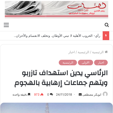
بحث
الق
عن
رأي- الحروب الأهلية لا تبني الأوطان. وتخلف الانقسام والأحزان..
الرئيسية
/
الرئيسية
/
اخبار
اخبار
الاولى
الرئيسية
الرئاسي يدين استهداف تازربو
ويتهم جماعات إرهابية بالهجوم
ابوبكر مصطفى
أ
24/11/2018
0
973
دقيقة واحدة
ر
س
ل