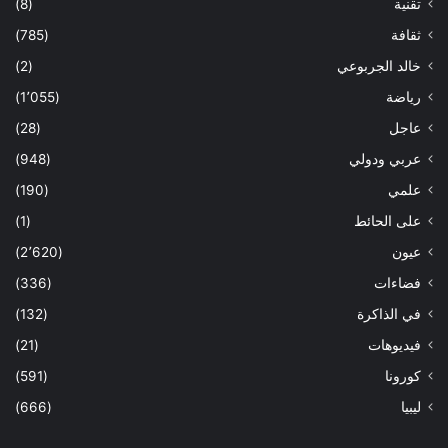
تقنية
(8)
ثقافة
(785)
خالد الجربوعي
(2)
رياضة
(1٬055)
عاجل
(28)
عربي ودولي
(948)
علمي
(190)
على الحائط
(1)
عيون
(2٬620)
فضاءات
(336)
في الذاكرة
(132)
فيديوهات
(21)
كورونا
(591)
ليبيا
(666)