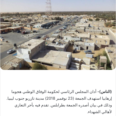
ب
ر
ي
د
ا
إ
ل
ك
ت
ر
و
ن
ي
ا
(الناس)-
أدان المجلس الرئاسي لحكومة الوفاق الوطني هجوما
إرهابيا استهدف الجمعة (23 نوفمبر 2018) مدينة تازربو جنوب ليبيا.
وذلك في بيان أصدره الجمعة بطرابلس. تقدم فيه بأحر التعازي
لأهالي الشهداء.