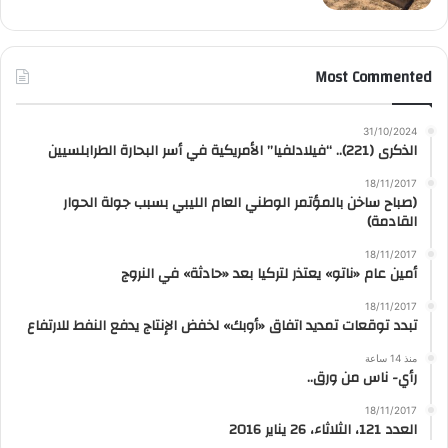
Most Commented
31/10/2024
الذكرى (221).. “فيلادلفيا” الأمريكية في أسر البحارة الطرابلسيين
18/11/2017
(صباح ساخن بالمؤتمر الوطني العام الليبي بسبب جولة الحوار
القادمة)
18/11/2017
أمين عام «ناتو» يعتذر لتركيا بعد «حادثة» في النروج
18/11/2017
تبدد توقعات تمديد اتفاق «أوبك» لخفض الإنتاج يدفع النفط للارتفاع
منذ 14 ساعة
رأي- ناس من ورق..
18/11/2017
العدد 121، الثلاثاء، 26 يناير 2016