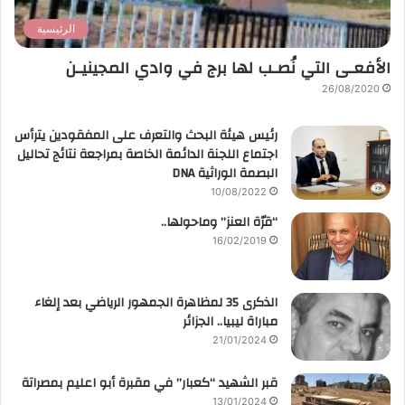
الرئيسية
الأفعـى التي نُصـب لها برج في وادي المجينيـن
26/08/2020
رئيس هيئة البحث والتعرف على المفقودين يترأس
اجتماع اللجنة الدائمة الخاصة بمراجعة نتائج تحاليل
البصمة الوراثية DNA
10/08/2022
“قرّة العنز” وماحولها..
16/02/2019
الذكرى 35 لمظاهرة الجمهور الرياضي بعد إلغاء
مباراة ليبيا.. الجزائر
21/01/2024
قبر الشهيد “كعبار” في مقبرة أبو اعليم بمصراتة
13/01/2024