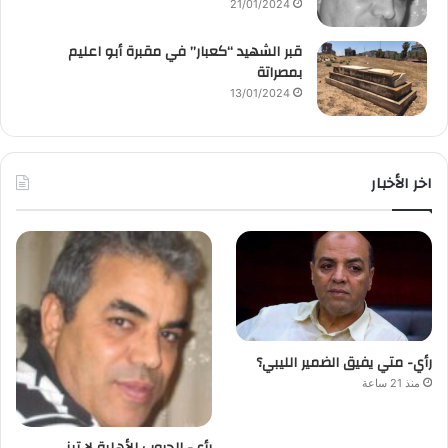
21/01/2024
قبر الشهيد “كعبار” في مقبرة أبو اعليم
بمصراتة
13/01/2024
اخر الأخبار
رأي- متي يفيق الضمير الليبي؟
منذ 21 ساعة
رأي- الحروب الأهلية لا تبني