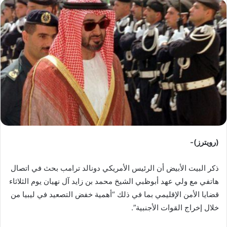
س
ل
ب
ر
ي
د
ا
إ
ل
ك
ت
ر
(رويترز)-
و
ن
ذكر البيت الأبيض أن الرئيس الأمريكي دونالد ترامب بحث في اتصال
ي
هاتفي مع ولي عهد أبوظبي الشيخ محمد بن زايد آل نهيان يوم الثلاثاء
ا
قضايا الأمن الإقليمي بما في ذلك “أهمية خفض التصعيد في ليبيا من
خلال إخراج القوات الأجنبية”.