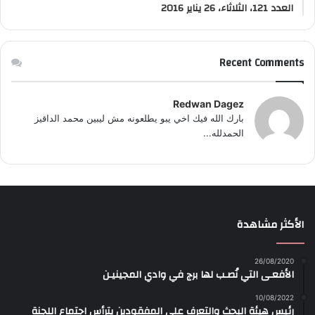
العدد 121، الثلاثاء، 26 يناير 2016
Recent Comments
Redwan Dagez
بارك الله فيك اخي يبو يطلعونه مش ليبين محمد الداقيز
الحمدلله...
الأكثر مشاهدة
26/08/2020
الأفعـى التي نُصـب لها برج في وادي المجينيـن
10/08/2022
رئيس هيئة البحث والتعرف على المفقودين يترأس اجتماع اللجنة