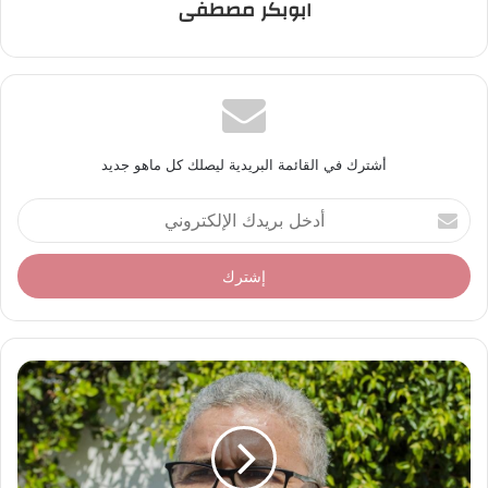
ابوبكر مصطفى
أشترك في القائمة البريدية ليصلك كل ماهو جديد
أ
د
خ
ل
ب
ر
ي
د
ك
ا
ل
إ
ل