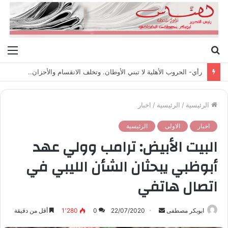
بحث
الق
عن
رأي- الحروب الأهلية لا تبني الأوطان. وتخلف الانقسام والأحزان..
الرئيسية
/
الرئيسية
/
اخبار
اخبار
الاولى
الرئيسية
البيت الأبيض: ترامب وولي عهد
أبوظبي يبحثان الشأن الليبي في
اتصال هاتفي
ابوبكر مصطفى
أ
22/07/2020
0
1٬280
أقل من دقيقة
ر