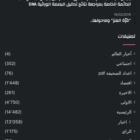
الدائمة الخاصة بمراجعة نتائج تحاليل البصمة الوراثية DNA
16/02/2019
“قرّة العنز” وماحولها..
تصنيفات
أخبار العالم
(4)
اجتماعي
(352)
اعداد الصحيفة pdf
(76)
اقتصاد
(1٬448)
الاخيرة
(261)
الاولى
(4٬750)
الرئيسية
(14٬482)
اخبار
(13٬058)
الراي
(1٬175)