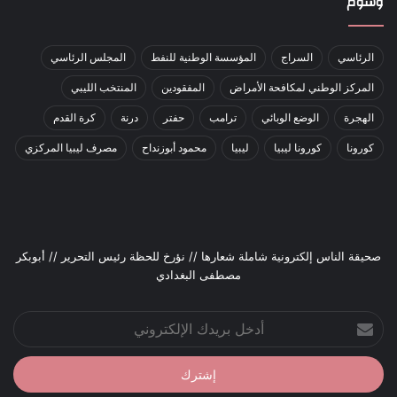
وسوم
الرئاسي
السراج
المؤسسة الوطنية للنفط
المجلس الرئاسي
المركز الوطني لمكافحة الأمراض
المفقودين
المنتخب الليبي
الهجرة
الوضع الوبائي
ترامب
حفتر
درنة
كرة القدم
كورونا
كورونا ليبيا
ليبيا
محمود أبوزنداح
مصرف ليبيا المركزي
صحيقة الناس إلكترونية شاملة شعارها // نؤرخ للحظة رئيس التحرير // أبوبكر
مصطفى البغدادي
أدخل
بريدك
الإلكتروني