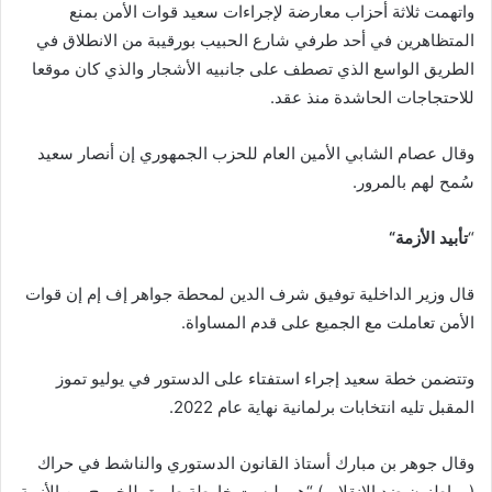
واتهمت ثلاثة أحزاب معارضة لإجراءات سعيد قوات الأمن بمنع
المتظاهرين في أحد طرفي شارع الحبيب بورقيبة من الانطلاق في
الطريق الواسع الذي تصطف على جانبيه الأشجار والذي كان موقعا
للاحتجاجات الحاشدة منذ عقد.
وقال عصام الشابي الأمين العام للحزب الجمهوري إن أنصار سعيد
سُمح لهم بالمرور.
“
تأبيد الأزمة
“
قال وزير الداخلية توفيق شرف الدين لمحطة جواهر إف إم إن قوات
الأمن تعاملت مع الجميع على قدم المساواة.
وتتضمن خطة سعيد إجراء استفتاء على الدستور في يوليو تموز
المقبل تليه انتخابات برلمانية نهاية عام 2022.
وقال جوهر بن مبارك أستاذ القانون الدستوري والناشط في حراك
(مواطنون ضد الانقلاب) “هي ليست خارطة طريق للخروج من الأزمة