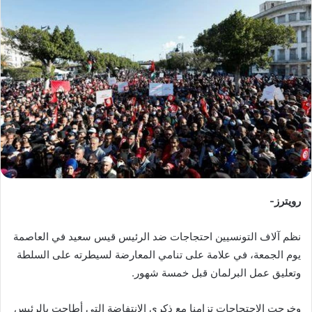
ب
ر
ي
د
ا
إ
ل
ك
ت
ر
و
ن
رويترز-
ي
ا
نظم آلاف التونسيين احتجاجات ضد الرئيس قيس سعيد في العاصمة
يوم الجمعة، في علامة على تنامي المعارضة لسيطرته على السلطة
وتعليق عمل البرلمان قبل خمسة شهور.
وخرجت الاحتجاجات تزامنا مع ذكرى الانتفاضة التي أطاحت بالرئيس