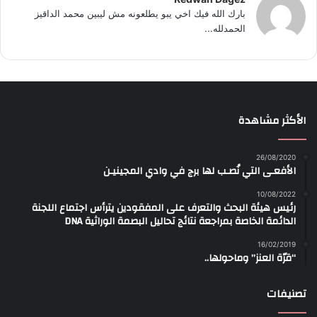
بارك الله فيك اخي يبو يطلعونه مش ليبين محمد الداقيز
الحمدلله...
الأكثر مشاهدة
26/08/2020
الأفعـى التي نُصـب لها برج في وادي المجينيـن
10/08/2022
رئيس هيئة البحث والتعرف على المفقودين يترأس اجتماع اللجنة
الدائمة الخاصة بمراجعة نتائج تحاليل البصمة الوراثية DNA
16/02/2019
“قرّة العنز” وماحولها..
تصنيفات