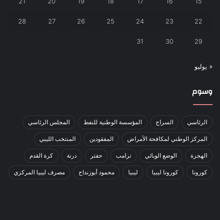
21
20
19
18
17
16
15
28
27
26
25
24
23
22
31
30
29
« يوليو
وسوم
الرئاسي
السراج
المؤسسة الوطنية للنفط
المجلس الرئاسي
المركز الوطني لمكافحة الأمراض
المفقودين
المنتخب الليبي
الهجرة
الوضع الوبائي
ترامب
حفتر
درنة
كرة القدم
كورونا
كورونا ليبيا
ليبيا
محمود أبوزنداح
مصرف ليبيا المركزي