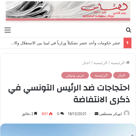
بحث
الق
عن
عشر حكومات وأحد عشر تشكيلاً وزارياً في ليبيا بين الاستقلال والانقلاب (1951 – 1969)
الرئيسية
/
الرئيسية
/
اخبار
اخبار
الرئيسية
عربي ودولي
احتجاجات ضد الرئيس التونسي في
ذكرى الانتفاضة
ابوبكر مصطفى
أ
18/12/2021
0
931
2 دقائق
ر
س
ل