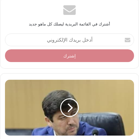
أشترك في القائمة البريدية ليصلك كل ماهو جديد
أ
د
خ
ل
ب
ر
ي
د
ك
ا
ل
إ
ل
ك
ت
ر