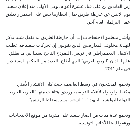
زين العابدين بن علي قبل عشرة أعوام، وهي الأولى منذ إعلان سعيد
يوم الاثنين عن خارطة طريق طال انتظارها تنص على استمرار تعليق
عمل البرلمان لعام آخر.
وأشار منظمو الاحتجاجات إلى أن خارطة الطريق لم تفعل شيئا يذكر
لتهدئة مخاوف المعارضين الذين يقولون إن تحركات سعيد قد عطلت
الانتقال الديمقراطي في تونس، النموذج الناجح نسبيا بين ما يطلق
عليها بلدان “الربيع العربي” الذي أطاح بالعديد من الحكام المستبدين
في عام 2011.
وتجمع المحتجون في وسط العاصمة حيث كان الانتشار الأمني
مكثفا. ولوحوا بالأعلام التونسية ورددوا هتافات منها “الحرية الحرية..
الدولة البوليسية انتهت” و”الشعب يريد إسقاط الرئيس”.
وتجمع عدة مئات من أنصار سعيد على مقربة من موقع الاحتجاجات
ورفعوا أيضا الأعلام التونسية.