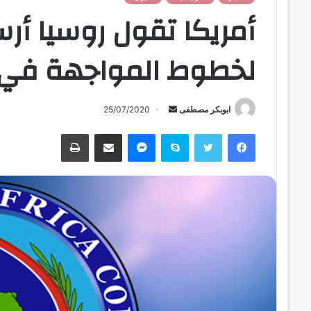
أمريكا تقول روسيا أرس
لخطوط المواجهة في ل
ابوبكر مصطفى
أ
25/07/2020
ر
فيسبوك
تويتر
سكايب
ماسنجر
مشاركة عبر البريد
طباعة
س
ل
ب
ر
ي
د
ا
إ
ل
ك
ت