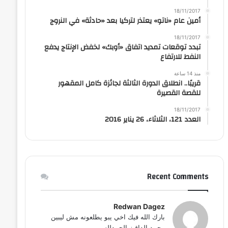
18/11/2017
أمين عام «ناتو» يعتذر لتركيا بعد «حادثة» في النروج
18/11/2017
تبدد توقعات تمديد اتفاق «أوبك» لخفض الإنتاج يدفع
النفط للارتفاع
منذ 14 ساعة
قريبًا.. انطلاق الدورة الثالثة لجائزة كامل المقهور
للقصة القصيرة
18/11/2017
العدد 121، الثلاثاء، 26 يناير 2016
Recent Comments
Redwan Dagez
بارك الله فيك اخي يبو يطلعونه مش ليبين
محمد الداقيز الحمدلله...