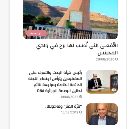
الرئيسية
الأفعـى التي نُصـب لها برج في وادي
المجينيـن
26/08/2020
رئيس هيئة البحث والتعرف على
المفقودين يترأس اجتماع اللجنة
الدائمة الخاصة بمراجعة نتائج
تحاليل البصمة الوراثية DNA
10/08/2022
“قرّة العنز” وماحولها..
16/02/2019