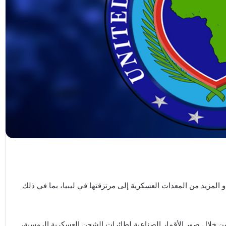
المزيد من المعدات العسكرية إلى مرتزقتها في ليبيا، بما في ذلك
 من خلال صور الأقمار الصناعية لطائرات الشحن العسكرية الروسية،