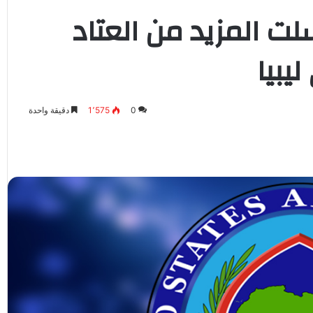
لت المزيد من العتاد
يبيا
0
1٬575
دقيقة واحدة