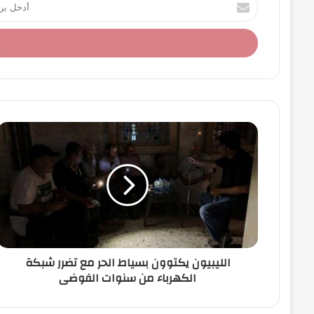
أ
د
خ
ل
ب
ر
ي
د
ك
ا
ل
إ
ل
ك
ت
ر
و
ن
الليبيون يكتوون بسياط الحر مع تضرر شبكة
ي
الكهرباء من سنوات الفوضى