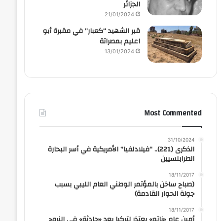
الجزائر
21/01/2024
قبر الشهيد “كعبار” في مقبرة أبو
اعليم بمصراتة
13/01/2024
Most Commented
31/10/2024
الذكرى (221).. “فيلادلفيا” الأمريكية في أسر البحارة
الطرابلسيين
18/11/2017
(صباح ساخن بالمؤتمر الوطني العام الليبي بسبب
جولة الحوار القادمة)
18/11/2017
أمين عام «ناتو» يعتذر لتركيا بعد «حادثة» في النروج