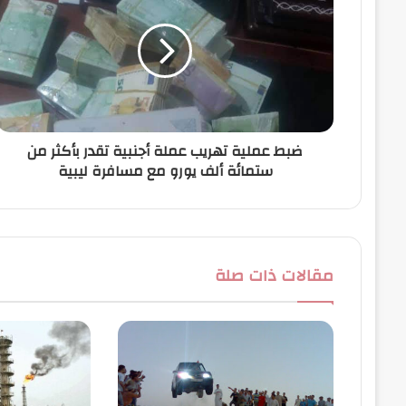
ل
إ
ل
ك
ت
ر
و
ن
ضبط عملية تهريب عملة أجنبية تقدر بأكثر من
ي
ستمائة ألف يورو مع مسافرة ليبية
مقالات ذات صلة