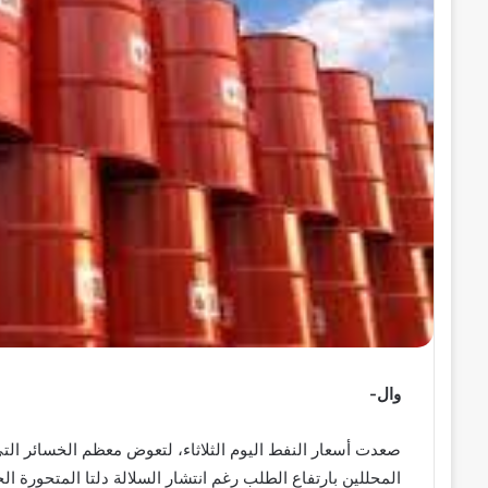
ر
و
ن
ي
ا
وال-
صعدت أسعار النفط اليوم الثلاثاء، لتعوض معظم الخسائر التي
المحللين بارتفاع الطلب رغم انتشار السلالة دلتا المتحورة ا