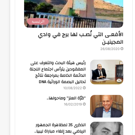
الرئيسية
الأفعـى التي نُصـب لها برج في وادي
المجينيـن
26/08/2020
رئيس هيئة البحث والتعرف على
المفقودين يترأس اجتماع اللجنة
الدائمة الخاصة بمراجعة نتائج
تحاليل البصمة الوراثية DNA
10/08/2022
“قرّة العنز” وماحولها..
16/02/2019
الذكرى 35 لمظاهرة الجمهور
الرياضي بعد إلغاء مباراة ليبيا..