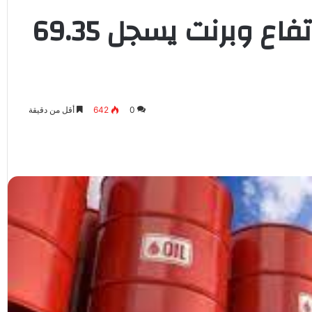
أسعار النفط تعاود الارتفاع وبرنت يسجل 69.35
0
642
أقل من دقيقة