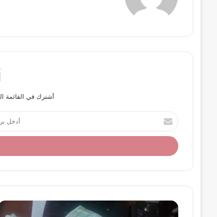
أشترك في القائمة ال
أ
د
خ
ل
ب
ر
ي
د
ك
ا