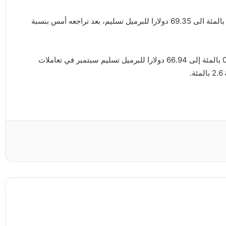
وارتفع سعر خام برنت القياسي لنفط بحر الشمال بنسبة 0.5 بالمئة الى 69.35 دولارا للبرميل تسليم، بعد تراجعه أمس بنسبة
كما ارتفع سعر خام غرب تكساس الوسيط الأمريكي بنسبة 0.7 بالمئة إلى 66.94 دولارا للبرميل تسليم سبتمبر في تعاملات
.