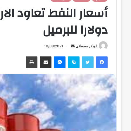
دولارا للبرميل
ابوبكر مصطفى
أ
10/08/2021
ر
فيسبوك
تويتر
سكايب
ماسنجر
مشاركة عبر البريد
طباعة
س
ل
ب
ر
ي
د
ا
إ
ل
ك
ت