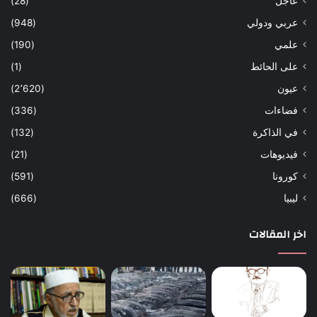
عاجل
(28)
عربي ودولي
(948)
علمي
(190)
على الحائط
(1)
عيون
(2٬620)
فضاءات
(336)
في الذاكرة
(132)
فيديوهات
(21)
كورونا
(591)
ليبيا
(666)
اخر المقالات