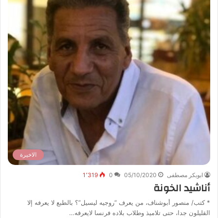
الاخيرة
ابوبكر مصطفى
05/10/2020
0
1٬319
أناشيد الخونة
* كتب/ منصور أبوشناف، من يعرف “روجيه ليسيل”؟ بالطبع لا يعرفه إلا
القليلون جدا، حتى تلاميذ وطلاب بلاده فرنسا لايعرفه…