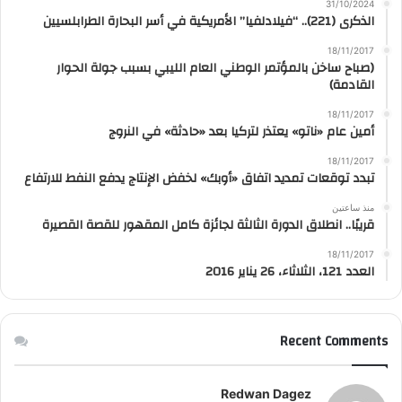
31/10/2024
الذكرى (221).. “فيلادلفيا” الأمريكية في أسر البحارة الطرابلسيين
18/11/2017
(صباح ساخن بالمؤتمر الوطني العام الليبي بسبب جولة الحوار
القادمة)
18/11/2017
أمين عام «ناتو» يعتذر لتركيا بعد «حادثة» في النروج
18/11/2017
تبدد توقعات تمديد اتفاق «أوبك» لخفض الإنتاج يدفع النفط للارتفاع
منذ ساعتين
قريبًا.. انطلاق الدورة الثالثة لجائزة كامل المقهور للقصة القصيرة
18/11/2017
العدد 121، الثلاثاء، 26 يناير 2016
Recent Comments
Redwan Dagez