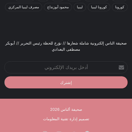
كورونا
كورونا ليبيا
ليبيا
محمود أبوزنداح
مصرف ليبيا المركزي
صحيقة الناس إلكترونية شاملة شعارها // نؤرخ للحظة رئيس التحرير // أبوبكر
مصطفى البغدادي
أدخل
بريدك
الإلكتروني
صحيفة ألناس 2026
تصميم إدارة تقنية المعلومات