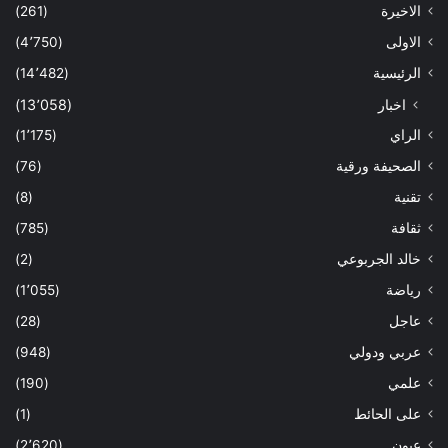
الاخيرة
(261)
الاولى
(4٬750)
الرئيسية
(14٬482)
اخبار
(13٬058)
الراي
(1٬175)
الصحيفة ورقية
(76)
تقنية
(8)
ثقافة
(785)
خالد الجربوعي
(2)
رياضة
(1٬055)
عاجل
(28)
عربي ودولي
(948)
علمي
(190)
على الحائط
(1)
عيون
(2٬620)