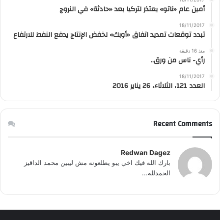
أمين عام «ناتو» يعتذر لتركيا بعد «حادثة» في النروج
18/11/2017
تبدد توقعات تمديد اتفاق «أوبك» لخفض الإنتاج يدفع النفط للارتفاع
منذ 16 دقيقة
رأي- ناس من ورق..
18/11/2017
العدد 121، الثلاثاء، 26 يناير 2016
Recent Comments
Redwan Dagez
بارك الله فيك اخي يبو يطلعونه مش ليبين محمد الداقيز
الحمدلله...