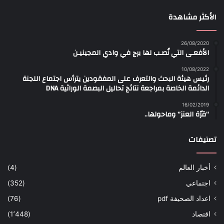
الأكثر مشاهدة
26/08/2020
الأفعـى التي نُصـب لها برج في وادي المجينيـن
10/08/2022
رئيس هيئة البحث والتعرف على المفقودين يترأس اجتماع اللجنة
الدائمة الخاصة بمراجعة نتائج تحاليل البصمة الوراثية DNA
16/02/2019
“قرّة العنز” وماحولها..
تصنيفات
أخبار العالم
(4)
اجتماعي
(352)
اعداد الصحيفة pdf
(76)
اقتصاد
(1٬448)