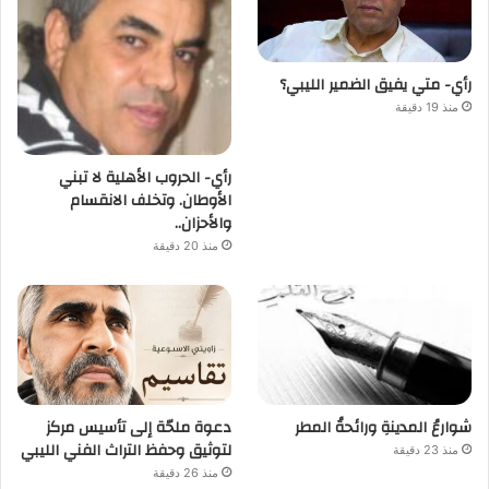
رأي- متي يفيق الضمير الليبي؟
منذ 19 دقيقة
رأي- الحروب الأهلية لا تبني
الأوطان. وتخلف الانقسام
والأحزان..
منذ 20 دقيقة
شوارعُ المدينةِ ورائحةُ المطر
دعوة ملحّة إلى تأسيس مركز
لتوثيق وحفظ التراث الفني الليبي
منذ 23 دقيقة
منذ 26 دقيقة