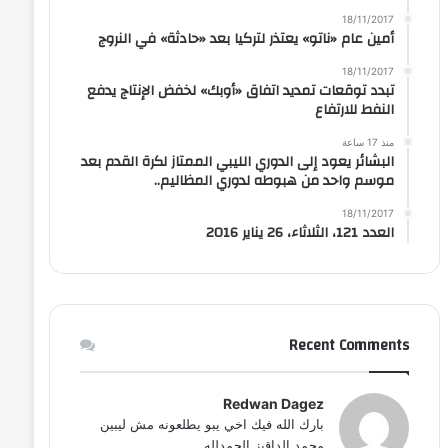
18/11/2017
أمين عام «ناتو» يعتذر لتركيا بعد «حادثة» في النروج
18/11/2017
تبدد توقعات تمديد اتفاق «أوبك» لخفض الإنتاج يدفع
النفط للارتفاع
منذ 17 ساعة
البشائر يعود إلى الدوري الليبي الممتاز لكرة القدم بعد
موسم واحد من هبوطه لدوري المظاليم..
18/11/2017
العدد 121، الثلاثاء، 26 يناير 2016
Recent Comments
Redwan Dagez
بارك الله فيك اخي يبو يطلعونه مش ليبين
محمد الداقيز الحمدلله...