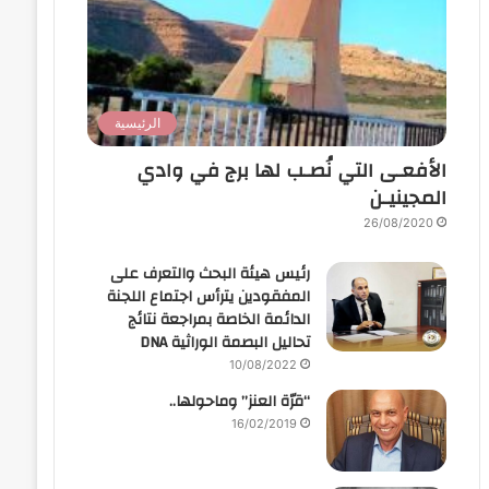
الرئيسية
الأفعـى التي نُصـب لها برج في وادي
المجينيـن
26/08/2020
رئيس هيئة البحث والتعرف على
المفقودين يترأس اجتماع اللجنة
الدائمة الخاصة بمراجعة نتائج
تحاليل البصمة الوراثية DNA
10/08/2022
“قرّة العنز” وماحولها..
16/02/2019